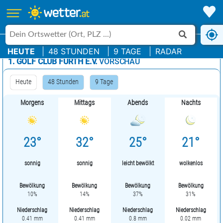
HEUTE
48 STUNDEN
9 TAGE
RADAR
1. GOLF CLUB FÜRTH E.V.
VORSCHAU
Heute
48 Stunden
9 Tage
Morgens
Mittags
Abends
Nachts
23°
32°
25°
21°
sonnig
sonnig
leicht bewölkt
wolkenlos
Bewölkung
Bewölkung
Bewölkung
Bewölkung
10%
14%
37%
31%
Niederschlag
Niederschlag
Niederschlag
Niederschlag
0.41 mm
0.41 mm
0.8 mm
0.02 mm