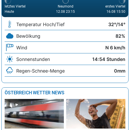
letztes Viertel
Neumond
erstes Viertel
Heute
12.08 23:15
16.08 15:50
Temperatur Hoch/Tief
32°/14°
Bewölkung
82%
Wind
N 6 km/h
Sonnenstunden
14:54 Stunden
Regen-Schnee-Menge
0mm
ÖSTERREICH WETTER NEWS