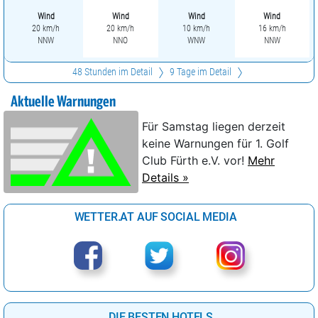
Wind
Wind
Wind
Wind
20 km/h
20 km/h
10 km/h
16 km/h
NNW
NNO
WNW
NNW
48 Stunden im Detail
9 Tage im Detail
Aktuelle Warnungen
Für Samstag liegen derzeit
keine Warnungen für 1. Golf
Club Fürth e.V. vor!
Mehr
Details »
WETTER.AT AUF SOCIAL MEDIA
DIE BESTEN HOTELS