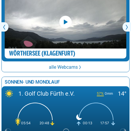
WÖRTHERSEE (KLAGENFURT)
alle Webcams
SONNEN- UND MONDLAUF
1. Golf Club Fürth e.V.
14°
57%
0mm
05:54
20:48
00:13
17:57