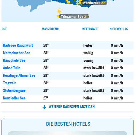
Wörthersee
27°
Tristacher See
21°
ORT
WASSERTEMP.
WETTERLAGE
NIEDERSCHLAG
Badesee Rauchwart
28°
heiter
0 mm/h
Maltschacher See
28°
wolkig
0 mm/h
Rauschele See
28°
sonnig
0 mm/h
Aubad Tulln
28°
stark bewölkt
0 mm/h
Heratinger/Ibmer See
28°
stark bewölkt
0 mm/h
Tragwein
28°
heiter
0 mm/h
Stubenbergsee
28°
stark bewölkt
0 mm/h
Neusiedler See
27°
heiter
0 mm/h
Flatschacher See
27°
wolkig
0 mm/h
WEITERE BADESEEN ANZEIGEN
Klopeiner See
27°
sonnig
0 mm/h
Längsee (K)
27°
wolkig
0 mm/h
DIE BESTEN HOTELS
Millstätter See
27°
sonnig
0 mm/h