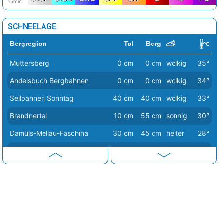
15min
SCHNEELAGE
Bergregion
Tal
Berg
Muttersberg
0 cm
0 cm
wolkig
35°
Andelsbuch Bergbahnen
0 cm
0 cm
wolkig
34°
Seilbahnen Sonntag
40 cm
40 cm
wolkig
33°
Brandnertal
10 cm
55 cm
sonnig
30°
Damüls-Mellau-Faschina
30 cm
45 cm
heiter
28°
Mellau-Damüls-Faschina
30 cm
45 cm
heiter
34°
Alpenarena Hochhäderich
40 cm
50 cm
heiter
33°
Sonnenkopf
10 cm
40 cm
wolkig
31°
Lech - Zürs am Arlberg
30 cm
85 cm
heiter
26°