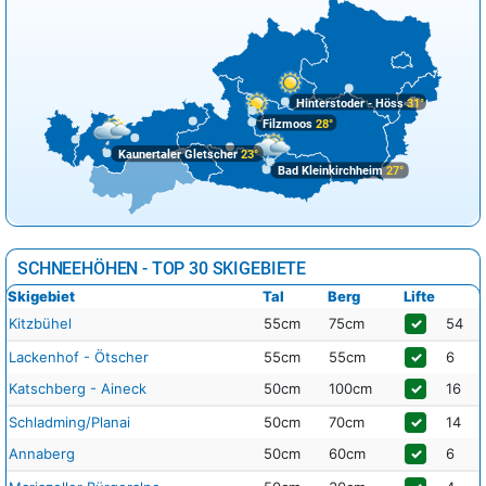
Hinterstoder - Höss
31°
Filzmoos
28°
Kaunertaler Gletscher
23°
Bad Kleinkirchheim
27°
SCHNEEHÖHEN - TOP 30 SKIGEBIETE
Skigebiet
Tal
Berg
Lifte
Kitzbühel
55cm
75cm
✓
54
Lackenhof - Ötscher
55cm
55cm
✓
6
Katschberg - Aineck
50cm
100cm
✓
16
Schladming/Planai
50cm
70cm
✓
14
Annaberg
50cm
60cm
✓
6