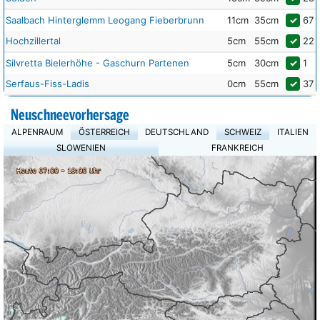
Saalbach Hinterglemm Leogang Fieberbrunn
11cm
35cm
✓
67
Hochzillertal
5cm
55cm
✓
22
Silvretta Bielerhöhe - Gaschurn Partenen
5cm
30cm
✓
1
Serfaus-Fiss-Ladis
0cm
55cm
✓
37
Neuschneevorhersage
ALPENRAUM
ÖSTERREICH
DEUTSCHLAND
SCHWEIZ
ITALIEN
SLOWENIEN
FRANKREICH