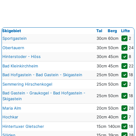
Skigebiet
Tal
Berg
Lifte
Sportgastein
30cm
60cm
✓
2
Obertauern
30cm
50cm
✓
24
Hinterstoder - Höss
30cm
45cm
✓
8
Bad Kleinkirchheim
30cm
45cm
✓
22
Bad Hofgastein - Bad Gastein - Skigastein
25cm
50cm
✓
18
Semmering Hirschenkogel
25cm
50cm
✓
2
Bad Gastein - Graukogel - Bad Hofgastein -
25cm
50cm
✓
18
Skigastein
Maria Alm
20cm
50cm
✓
28
Hochkar
20cm
40cm
✓
7
Hintertuxer Gletscher
15cm
140cm
✓
18
Sölden
15cm
39cm
✓
28