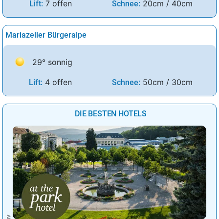
7 offen
20cm / 40cm
Lift:
Schnee:
Mariazeller Bürgeralpe
29° sonnig
4 offen
50cm / 30cm
Lift:
Schnee:
DIE BESTEN HOTELS