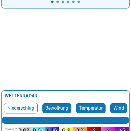
WETTERRADAR
Niederschlag
Bewölkung
Temperatur
Wind
mm/ m²/
0.02
0.04
0.16
0.4
0.7
2
4
>5