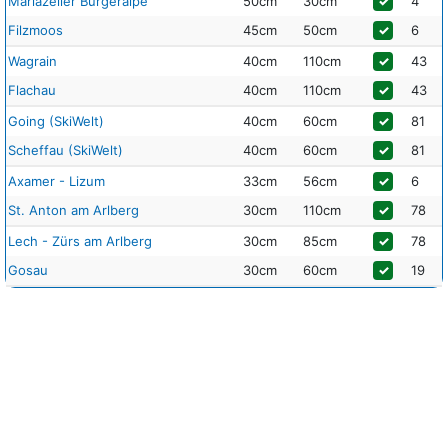
Mariazeller Bürgeralpe
50cm
30cm
✓
4
Filzmoos
45cm
50cm
✓
6
Wagrain
40cm
110cm
✓
43
Flachau
40cm
110cm
✓
43
Going (SkiWelt)
40cm
60cm
✓
81
Scheffau (SkiWelt)
40cm
60cm
✓
81
Axamer - Lizum
33cm
56cm
✓
6
St. Anton am Arlberg
30cm
110cm
✓
78
Lech - Zürs am Arlberg
30cm
85cm
✓
78
Gosau
30cm
60cm
✓
19