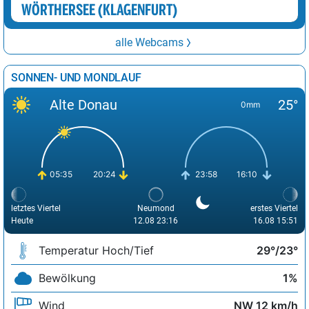
WÖRTHERSEE (KLAGENFURT)
Bananensee
21°
stark bewölkt
21°
9 km/h
alle Webcams
Gieringer-Weiher
21°
wolkig
20°
3 km/h
Längsee (T)
21°
stark bewölkt
20°
8 km/h
SONNEN- UND MONDLAUF
Tristacher See
21°
sonnig
22°
4 km/h
Alte Donau
25°
0mm
Hintersteinersee
21°
stark bewölkt
19°
3 km/h
Stimmersee
21°
stark bewölkt
21°
9 km/h
Wolfgangsee
22°
Sprühregen
23°
2 km/h
05:35
20:24
23:58
16:10
letztes Viertel
Neumond
erstes Viertel
Heute
12.08 23:16
16.08 15:51
Temperatur Hoch/Tief
29°/23°
Bewölkung
1%
Wind
NW 12 km/h