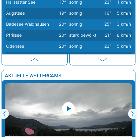
Hallstätter See
17°
sonnig
23°
1 km/h
Augstsee
19°
sonnig
16°
5 km/h
Badesee Waldhausen
20°
sonnig
25°
3 km/h
Pfrillsee
20°
stark bewölkt
21°
8 km/h
Ödensee
20°
sonnig
23°
5 km/h
Heiterwanger See
20°
wolkig
20°
3 km/h
Badesee Umhausen
20°
wolkig
19°
1 km/h
AKTUELLE WETTERCAMS
Urisee
21°
wolkig
20°
8 km/h
Badesee Klaffer
21°
wolkig
22°
6 km/h
Gasteiner Badesee
21°
sonnig
21°
1 km/h
Erlaufsee
21°
sonnig
22°
6 km/h
Weiermoarteich
21°
Sprühregen
16°
9 km/h
Achensee
21°
wolkig
20°
5 km/h