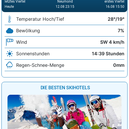
letztes Viertel
Neumond
erstes Viertel
Heute
12.08 23:15
16.08 15:50
Temperatur Hoch/Tief
28°/19°
Bewölkung
7%
Wind
SW 4 km/h
Sonnenstunden
14:39 Stunden
Regen-Schnee-Menge
0mm
DIE BESTEN SKIHOTELS