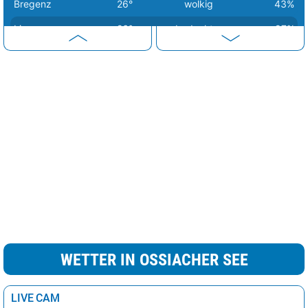
Bregenz
26°
wolkig
43%
Linz
26°
bedeckt
97%
Eisenstadt
27°
bedeckt
97%
Sankt Pölten
27°
bedeckt
97%
Wien
27°
bedeckt
97%
WETTER IN OSSIACHER SEE
LIVE CAM