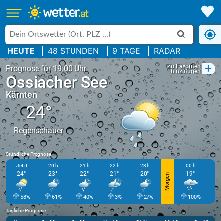
HEUTE
48 STUNDEN
9 TAGE
RADAR
+
Zu Favoriten
Prognose für 19:00 Uhr
hinzufügen
Ossiacher See
Kärnten
24°
Regenschauer
Stündliche Prognose
Jetzt
20 h
21 h
22 h
23 h
00 h
24°
23°
22°
21°
20°
19°
Morgen
58%
61%
40%
3%
27%
100%
Tägliche Prognose