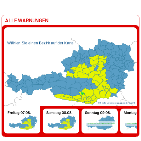
ALLE WARNUNGEN
Wählen Sie einen Bezirk auf der Karte
Offizielle Unwetterwarnungen der ZAMG
Freitag 07.08.
Samstag 08.08.
Sonntag 09.08.
Montag 10
Für Sonntag liegen derzeit keine Warnungen für Österreich vor!
Für Montag liegen derzeit keine 