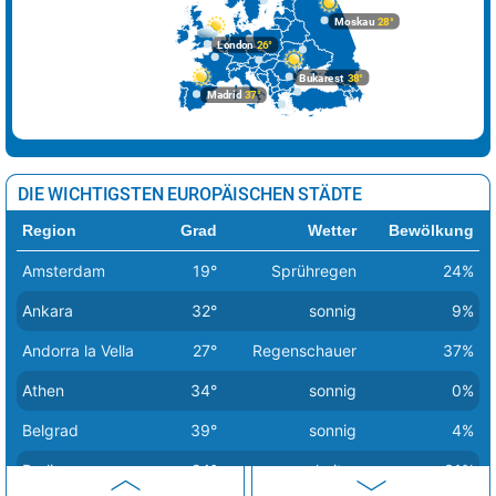
Moskau
28°
London
26°
Bukarest
38°
Madrid
37°
DIE WICHTIGSTEN EUROPÄISCHEN STÄDTE
Region
Grad
Wetter
Bewölkung
Amsterdam
19°
Sprühregen
24%
Ankara
32°
sonnig
9%
Andorra la Vella
27°
Regenschauer
37%
Athen
34°
sonnig
0%
Belgrad
39°
sonnig
4%
Berlin
24°
heiter
31%