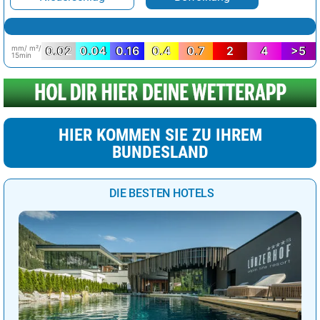
mm/ m²/
0.02
0.04
0.16
0.4
0.7
2
4
>5
15min
HIER KOMMEN SIE ZU IHREM
BUNDESLAND
DIE BESTEN HOTELS