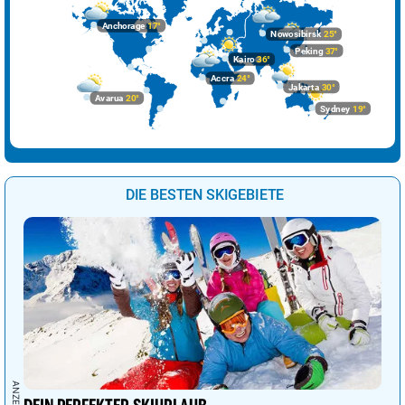
Sarajevo
38°
sonnig
8%
Anchorage
17°
Nowosibirsk
25°
Skopje
39°
sonnig
2%
Peking
37°
Kairo
36°
Sofia
33°
sonnig
4%
Accra
24°
Jakarta
30°
Avarua
20°
Sydney
19°
Stockholm
19°
Sprühregen
38%
Tallinn
20°
Regenschauer
35%
Tirana
34°
sonnig
11%
DIE BESTEN SKIGEBIETE
Vaduz
28°
sonnig
25%
Valletta
28°
sonnig
0%
Vatikan Stadt
38°
sonnig
1%
Vilnius
23°
leichter Regen
85%
Warschau
23°
leichter Regen
82%
Wien
27°
bedeckt
97%