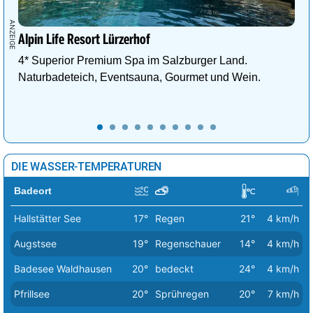
Alpin Life Resort Lürzerhof
4* Superior Premium Spa im Salzburger Land.
Naturbadeteich, Eventsauna, Gourmet und Wein.
DIE WASSER-TEMPERATUREN
Badeort
Hallstätter See
17°
Regen
21°
4 km/h
Augstsee
19°
Regenschauer
14°
4 km/h
Badesee Waldhausen
20°
bedeckt
24°
4 km/h
Pfrillsee
20°
Sprühregen
20°
7 km/h