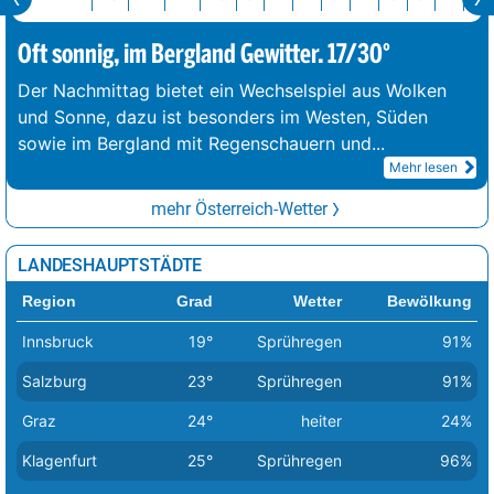
Hintersteinersee
21°
Regenschauer
18°
4 km/h
Oft sonnig, im Bergland Gewitter. 17/30°
Stimmersee
21°
Sprühregen
20°
5 km/h
Der Nachmittag bietet ein Wechselspiel aus Wolken
Wolfgangsee
22°
Sprühregen
22°
2 km/h
und Sonne, dazu ist besonders im Westen, Süden
sowie im Bergland mit Regenschauern und
...
Mehr lesen
mehr Österreich-Wetter
LANDESHAUPTSTÄDTE
Region
Grad
Wetter
Bewölkung
Innsbruck
19°
Sprühregen
91%
Salzburg
23°
Sprühregen
91%
Graz
24°
heiter
24%
Klagenfurt
25°
Sprühregen
96%