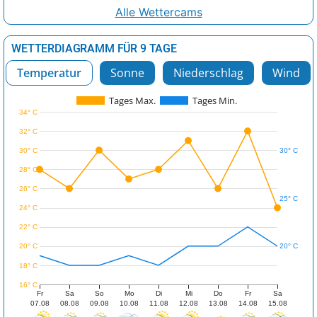
Alle Wettercams
WETTERDIAGRAMM FÜR 9 TAGE
Temperatur
Sonne
Niederschlag
Wind
Tages Max.
Tages Min.
34° C
32° C
30° C
30° C
28° C
26° C
25° C
24° C
22° C
20° C
20° C
18° C
16° C
Fr
Sa
So
Mo
Di
Mi
Do
Fr
Sa
07.08
08.08
09.08
10.08
11.08
12.08
13.08
14.08
15.08