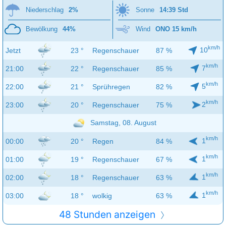
Niederschlag
2%
Sonne
14:39 Std
Bewölkung
44%
Wind
ONO 15 km/h
km/h
10
Jetzt
23 °
Regenschauer
87 %
km/h
7
21:00
22 °
Regenschauer
85 %
km/h
5
22:00
21 °
Sprühregen
82 %
km/h
2
23:00
20 °
Regenschauer
75 %
Samstag, 08. August
km/h
1
00:00
20 °
Regen
84 %
km/h
1
01:00
19 °
Regenschauer
67 %
km/h
1
02:00
18 °
Regenschauer
63 %
km/h
1
03:00
18 °
wolkig
63 %
48 Stunden anzeigen