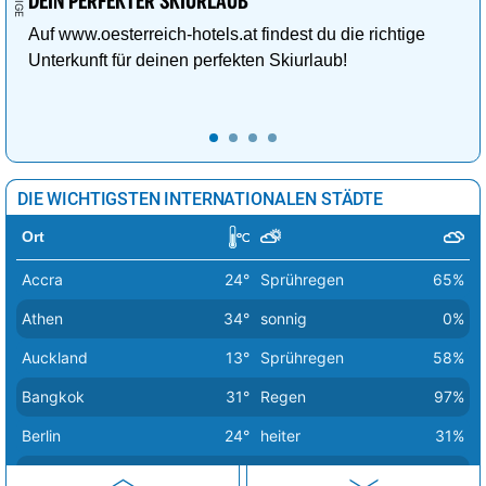
Zagreb
35°
Sprühregen
7%
DEIN PERFEKTER SKIURLAUB
Auf www.oesterreich-hotels.at findest du die richtige
Unterkunft für deinen perfekten Skiurlaub!
DIE WICHTIGSTEN INTERNATIONALEN STÄDTE
Ort
Accra
24°
Sprühregen
65%
Athen
34°
sonnig
0%
Auckland
13°
Sprühregen
58%
Bangkok
31°
Regen
97%
Berlin
24°
heiter
31%
Bern
26°
Sprühregen
47%