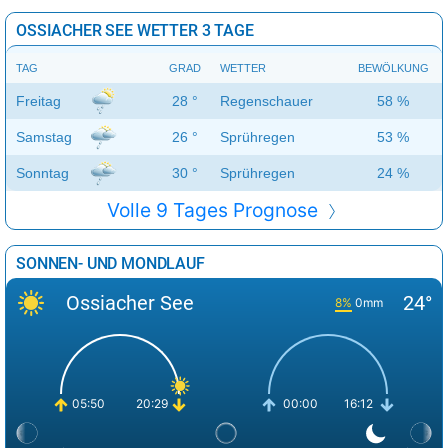
OSSIACHER SEE WETTER 3 TAGE
TAG
GRAD
WETTER
BEWÖLKUNG
Freitag
28 °
Regenschauer
58 %
Samstag
26 °
Sprühregen
53 %
Sonntag
30 °
Sprühregen
24 %
Volle 9 Tages Prognose
SONNEN- UND MONDLAUF
Ossiacher See
24°
8%
0mm
05:50
20:29
00:00
16:12