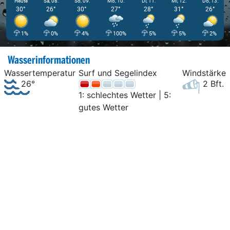
Heute
Sa, 08.
So, 09.
Mo, 10.
Di, 11.
Mi, 12.
Do, 13.
30°
26°
30°
27°
28°
31°
26°
1%
0%
4%
100%
5%
5%
2%
Wasserinformationen
Wassertemperatur
Surf und Segelindex
Windstärke
26°
2 Bft.
1: schlechtes Wetter | 5:
gutes Wetter