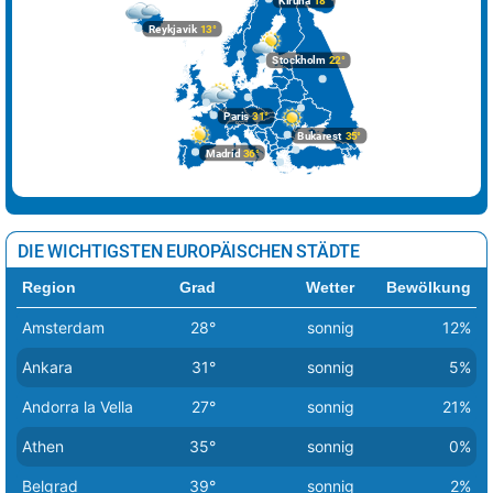
Kiruna
18°
Reykjavik
13°
Stockholm
22°
Paris
31°
Bukarest
35°
Madrid
36°
DIE WICHTIGSTEN EUROPÄISCHEN STÄDTE
Region
Grad
Wetter
Bewölkung
Amsterdam
28°
sonnig
12%
Ankara
31°
sonnig
5%
Andorra la Vella
27°
sonnig
21%
Athen
35°
sonnig
0%
Belgrad
39°
sonnig
2%