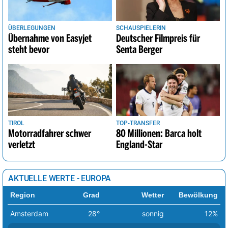
ÜBERLEGUNGEN
SCHAUSPIELERIN
Übernahme von Easyjet
Deutscher Filmpreis für
steht bevor
Senta Berger
TIROL
TOP-TRANSFER
Motorradfahrer schwer
80 Millionen: Barca holt
verletzt
England-Star
AKTUELLE WERTE - EUROPA
Region
Grad
Wetter
Bewölkung
Amsterdam
28°
sonnig
12%