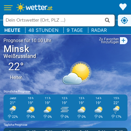
HEUTE
48 STUNDEN
9 TAGE
RADAR
+
Zu Favoriten
Prognose für 10:00 Uhr
hinzufügen
Minsk
Weißrussland
22°
Heiter
Stündliche Prognose
Jetzt
10 h
11 h
12 h
13 h
14 h
15 h
21°
19°
19°
19°
19°
19°
22°
22%
0%
0%
0%
0%
0%
17%
Tägliche Prognose