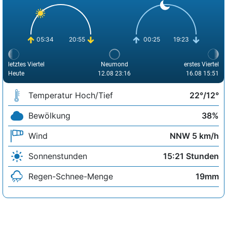
05:34
20:55
00:25
19:23
letztes Viertel
Neumond
erstes Viertel
Heute
12.08 23:16
16.08 15:51
Temperatur Hoch/Tief
22°/12°
Bewölkung
38%
Wind
NNW 5 km/h
Sonnenstunden
15:21 Stunden
Regen-Schnee-Menge
19mm