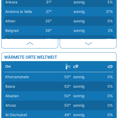
Ankara
31°
sonnig
5%
Andorra la Vella
27°
sonnig
21%
Athen
35°
sonnig
0%
Belgrad
39°
sonnig
2%
Berlin
33°
sonnig
17%
Bern
30°
Regenschauer
46%
WÄRMSTE ORTE WELTWEIT
Bratislava
31°
sonnig
11%
Ort
Brüssel
33°
sonnig
16%
Khorramshahr
50°
sonnig
0%
Budapest
36°
sonnig
5%
Basra
50°
sonnig
0%
Bukarest
35°
sonnig
6%
Abadan
50°
sonnig
0%
Chisinau
33°
sonnig
2%
Ahvaz
50°
sonnig
0%
Dublin
20°
Sprühregen
52%
Al-Dschubail
49°
sonnig
0%
Helsinki
20°
heiter
27%