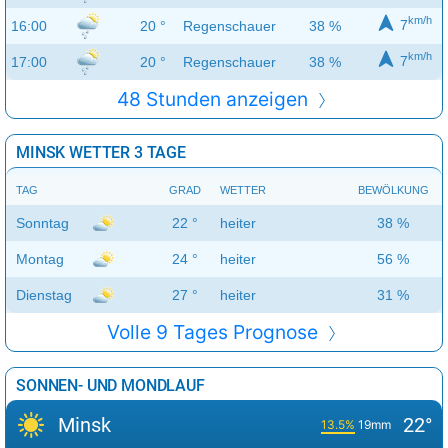
km/h
7
16:00
20 °
Regenschauer
38 %
km/h
7
17:00
20 °
Regenschauer
38 %
48 Stunden anzeigen
MINSK WETTER 3 TAGE
TAG
GRAD
WETTER
BEWÖLKUNG
Sonntag
22 °
heiter
38 %
Montag
24 °
heiter
56 %
Dienstag
27 °
heiter
31 %
Volle 9 Tages Prognose
SONNEN- UND MONDLAUF
Minsk
22°
13.5%
19mm