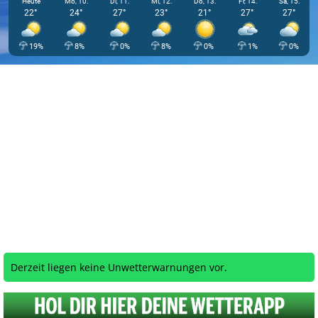
Heute
Mo, 10.
Di, 11.
Mi, 12.
Do, 13.
Fr, 14.
Sa, 15.
22°
24°
27°
23°
21°
27°
27°
19%
8%
0%
8%
0%
1%
0%
Derzeit liegen keine Unwetterwarnungen vor.