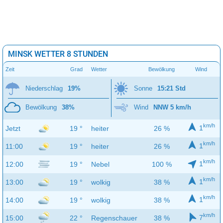
MINSK WETTER 8 STUNDEN
Zeit
Grad
Wetter
Bewölkung
Wind
Niederschlag
19%
Sonne
15:21 Std
Bewölkung
38%
Wind
NNW 5 km/h
km/h
1
Jetzt
19 °
heiter
26 %
km/h
1
11:00
19 °
heiter
26 %
km/h
1
12:00
19 °
Nebel
100 %
km/h
1
13:00
19 °
wolkig
38 %
km/h
1
14:00
19 °
wolkig
38 %
km/h
7
15:00
22 °
Regenschauer
38 %