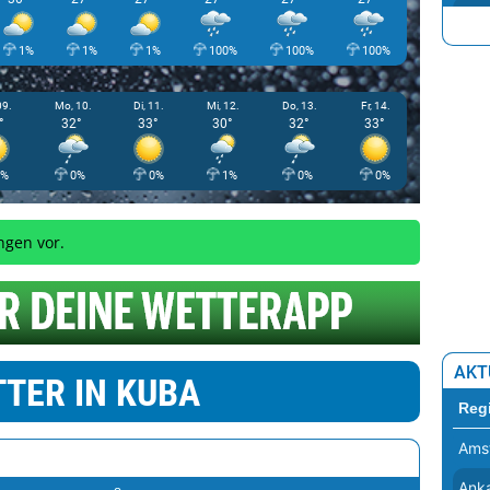
Hill
1%
1%
1%
100%
100%
100%
100%
Kho
Aba
09.
Mo, 10.
Di, 11.
Mi, 12.
Do, 13.
Fr, 14.
°
32°
33°
30°
32°
33°
Baq
Bag
1%
0%
0%
1%
0%
0%
ngen vor.
AKT
TER IN KUBA
Reg
Ams
Ank