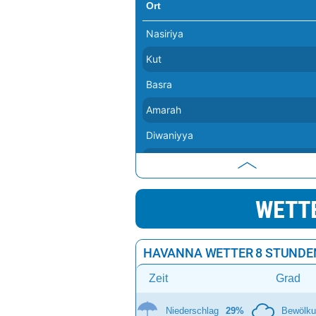
Ort
Nasiriya
Kut
Basra
Amarah
Diwaniyya
Hillah
Khorramshahr
WETT
Abadan
Baquba
HAVANNA WETTER 8 STUNDE
Bagdad
Zeit
Grad
Niederschlag
29%
Bewölk