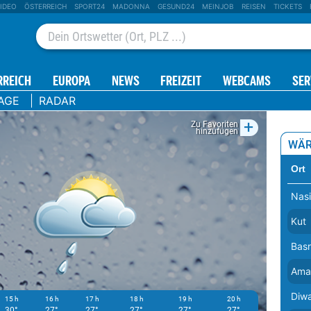
IDEO
ÖSTERREICH
SPORT24
MADONNA
GESUND24
MEINJOB
REISEN
TICKETS
RREICH
EUROPA
NEWS
FREIZEIT
WEBCAMS
SER
AGE
RADAR
+
Zu Favoriten
hinzufügen
WÄR
Ort
Nasi
Kut
Bas
Ama
Diw
15 h
16 h
17 h
18 h
19 h
20 h
21 h
30°
27°
27°
27°
27°
27°
27°