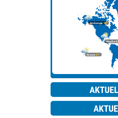
Johannesburg
Kairo
Anchorage
18°
Lima
London
Mexiko-S
Los Angeles
Madrid
Avarua
21°
Mexiko-Stadt
Moskau
Nairobi
AKTUE
New York
Ottawa
AKTUE
Panama-Stadt