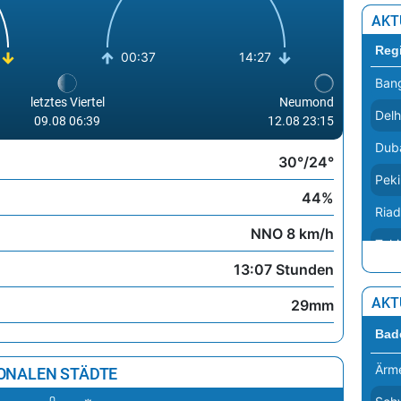
Vati
AKT
Reg
Viln
00:37
14:27
Ban
War
letztes Viertel
Neumond
Delh
Wie
09.08 06:39
12.08 23:15
Dub
Zag
30°/24°
Pek
44%
Riad
NNO 8 km/h
Toki
13:07 Stunden
AKT
29mm
Bad
Ärme
IONALEN STÄDTE