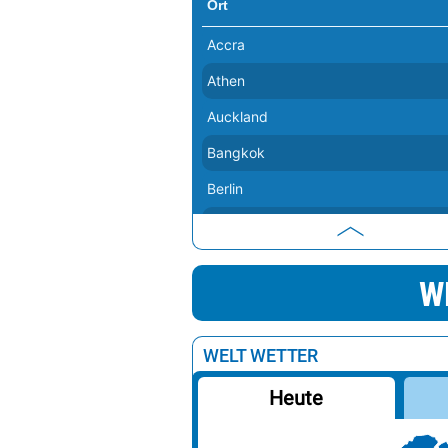
Ort
Accra
Athen
Auckland
Bangkok
Berlin
Bern
Buenos Aires
W
Canberra
Delhi
WELT WETTER
Dubai
Heute
Havanna
Istanbul