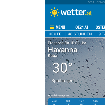
OE24
OE24 V
MENÜ
OE24.AT
ÖSTE
HEUTE
48 STUNDEN
9 T
Prognose für 10:00 Uhr
Havanna
Kuba
30°
Sprühregen
Stündliche Prognose
Jetzt
12 h
13 h
14 h
24°
25°
25°
25°