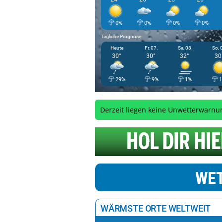
0%
0%
0%
0%
Tägliche Prognose
Heute
Fr, 07.
Sa, 08.
So, 
30°
30°
32°
30
29%
9%
1%
Derzeit liegen keine Unwetterwarnu
WET
WÄRMSTE ORTE WELTWEIT