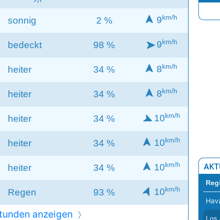
Kie
km/h
9
sonnig
2 %
Kop
km/h
9
bedeckt
98 %
Liss
Ljub
km/h
8
heiter
34 %
Lon
km/h
8
heiter
34 %
Lux
Mad
km/h
10
heiter
34 %
Min
km/h
10
heiter
34 %
Mos
km/h
10
AKT
heiter
34 %
Niko
Reg
Oslo
km/h
10
Regen
93 %
Hav
Pari
tunden anzeigen
Los 