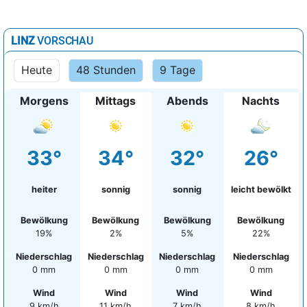
Wels
24°
sonnig
0%
LINZ
VORSCHAU
Heute
48 Stunden
9 Tage
Morgens
Mittags
Abends
Nachts
33°
34°
32°
26°
heiter
sonnig
sonnig
leicht bewölkt
Bewölkung
Bewölkung
Bewölkung
Bewölkung
19%
2%
5%
22%
Niederschlag
Niederschlag
Niederschlag
Niederschlag
0 mm
0 mm
0 mm
0 mm
Wind
Wind
Wind
Wind
9 km/h
11 km/h
7 km/h
8 km/h