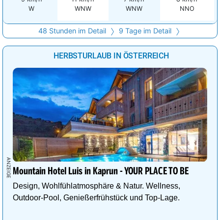
W
WNW
WNW
NNO
48 Stunden im Detail
9 Tage im Detail
HERBSTURLAUB IN ÖSTERREICH
Mountain Hotel Luis in Kaprun - YOUR PLACE TO BE
Design, Wohlfühlatmosphäre & Natur. Wellness,
Outdoor-Pool, Genießerfrühstück und Top-Lage.