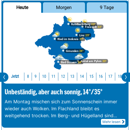
Morgen
9 Tage
Heute
Rohrbach-Berg
23°
Freistadt
22°
Linz
25°
Ried im Innkreis
27°
Gmunden
24°
Spital am Pyhrn
23°
Bad Goisern
24°
Jetzt
10
11
12
13
14
15
16
17
18
1
8
9
Unbeständig, aber auch sonnig, 14°/35°
Am Montag mischen sich zum Sonnenschein immer
wieder auch Wolken. Im Flachland bleibt es
weitgehend trocken. Im Berg- und Hügelland sind
...
Mehr lesen