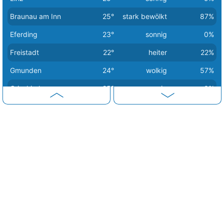
Braunau am Inn
25°
stark bewölkt
87%
Eferding
23°
sonnig
0%
Freistadt
22°
heiter
22%
Gmunden
24°
wolkig
57%
Grieskirchen
25°
sonnig
0%
Kirchdorf an der Krems
26°
stark bewölkt
91%
Perg
21°
stark bewölkt
87%
Ried im Innkreis
27°
heiter
34%
Rohrbach-Berg
23°
sonnig
0%
Schärding
23°
wolkig
39%
Steyr
25°
Sprühregen
92%
Vöcklabruck
24°
sonnig
0%