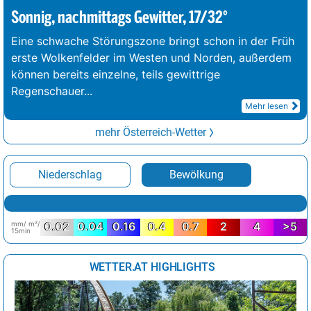
Sonnig, nachmittags Gewitter, 17/32°
Eine schwache Störungszone bringt schon in der Früh
erste Wolkenfelder im Westen und Norden, außerdem
können bereits einzelne, teils gewittrige
Regenschauer
...
Mehr lesen
mehr Österreich-Wetter
Niederschlag
Bewölkung
mm/ m²/
0.02
0.04
0.16
0.4
0.7
2
4
>5
15min
WETTER.AT HIGHLIGHTS