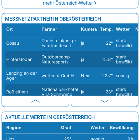
mehr Österreich-Wetter
MESSNETZPARTNER IN OBERÖSTERREICH
Ort
Partner
Kamera
Temp.
Wetter
Ni
Dachsteinkönig -
stark
Gosau
ja
22°
Familux Resort
bewölkt
Outdoorcamp
stark
Hinterstoder
ja
15.8°
Naturesports
bewölkt
Lenzing an der
wetter.at GmbH
Nein
22.7°
sonnig
Ager
Nationalparkhotel
stark
Roßleithen
ja
23°
Villa Sonnwend
bewölkt
Sankt
Seecamping
Wolfgang im
ja
24°
wolkig
Appesbach
Salzkammergut
AKTUELLE WERTE IN OBERÖSTERREICH
Schörfling am
Region
Grad
Wetter
Bewölkung
NMS Schoerfling
Nein
23.3°
sonnig
Attersee
Linz
25°
sonnig
9%