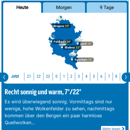
Morgen
9 Tage
Heute
Bregenz
25°
Feldkirch
24°
Lech
14°
Bludenz
22°
Gaschurn
16°
Jetzt
21
22
23
0
1
2
3
4
5
6
7
8
9
Recht sonnig und warm, 7°/22°
Es wird überwiegend sonnig. Vormittags sind nur
wenige, hohe Wolkenfelder zu sehen, nachmittags
kommen über den Bergen ein paar harmlose
Quellwolken
...
Mehr lesen