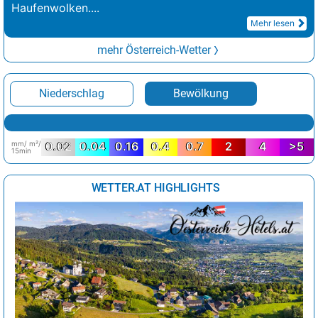
Haufenwolken.
...
Mehr lesen
mehr Österreich-Wetter
Niederschlag
Bewölkung
mm/ m²/
0.02
0.04
0.16
0.4
0.7
2
4
>5
15min
WETTER.AT HIGHLIGHTS