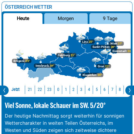
ÖSTERREICH WETTER
Morgen
9 Tage
Heute
Linz
25°
Wien
27°
Sankt Pölten
26°
Eisenstadt
26°
Salzburg
23°
Bregenz
25°
Innsbruck
19°
Graz
23°
Klagenfurt
24°
Jetzt
21
22
23
0
1
2
3
4
5
6
7
8
9
Viel Sonne, lokale Schauer im SW. 5/20°
Der heutige Nachmittag sorgt weiterhin für sonnigen
Wettercharakter in weiten Teilen Österreichs, im
Westen und Süden zeigen sich zeitweise dichtere