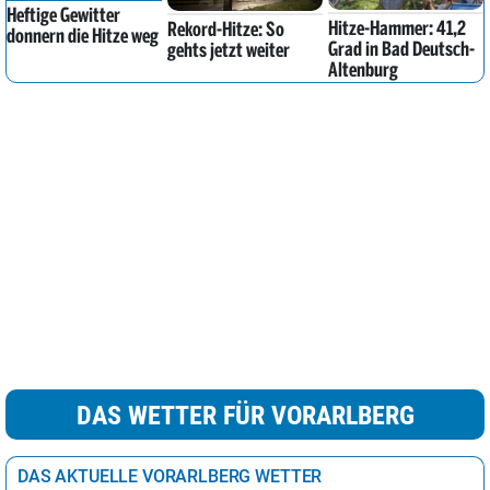
Heftige Gewitter
Hitze-Hammer: 41,2
Rekord-Hitze: So
donnern die Hitze weg
Grad in Bad Deutsch-
gehts jetzt weiter
Altenburg
DAS WETTER FÜR VORARLBERG
DAS AKTUELLE VORARLBERG WETTER