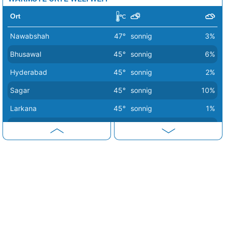
Ort
Nawabshah
47°
sonnig
3%
Bhusawal
45°
sonnig
6%
Hyderabad
45°
sonnig
2%
Sagar
45°
sonnig
10%
Larkana
45°
sonnig
1%
Sukkur
45°
sonnig
1%
Amravati
44°
sonnig
9%
Dhule
44°
sonnig
4%
Nadiad
44°
sonnig
0%
Chandrapur
44°
sonnig
6%