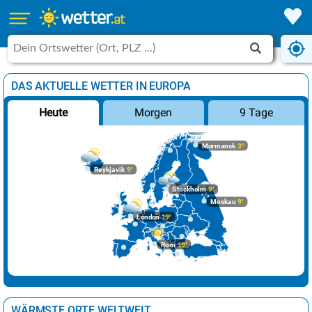
DAS AKTUELLE WETTER IN EUROPA
Morgen
9 Tage
Heute
Murmansk
3°
Reykjavik
9°
Stockholm
9°
Moskau
9°
London
19°
Rom
19°
WÄRMSTE ORTE WELTWEIT