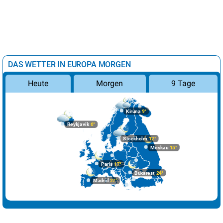
DAS WETTER IN EUROPA MORGEN
Morgen
9 Tage
Heute
Kiruna
9°
Reykjavik
6°
Stockholm
12°
Moskau
15°
Paris
17°
Bukarest
24°
Madrid
27°