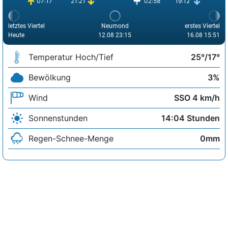
07:17
21:21
02:58
19:12
letztes Viertel
Neumond
erstes Viertel
Heute
12.08 23:15
16.08 15:51
Temperatur Hoch/Tief
25°/17°
Bewölkung
3%
Wind
SSO 4 km/h
Sonnenstunden
14:04 Stunden
Regen-Schnee-Menge
0mm