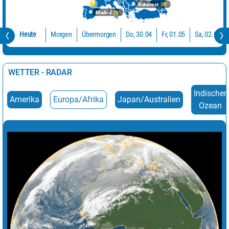
Bukarest
25°
Madrid
25°
Übermorgen
Do, 30.04
Sa, 02.05
Fr, 01.05
Morgen
Heute
WETTER - RADAR
Indischer
Amerika
Europa/Afrika
Japan/Australien
Ozean