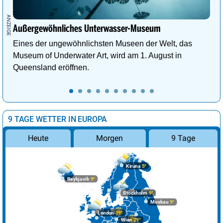
Außergewöhnliches Unterwasser-Museum
Eines der ungewöhnlichsten Museen der Welt, das
Museum of Underwater Art, wird am 1. August in
Queensland eröffnen.
9 TAGE WETTER IN EUROPA
Morgen
9 Tage
Heute
Kiruna
5°
Reykjavik
9°
Stockholm
9°
Moskau
9°
London
19°
Wien
29°