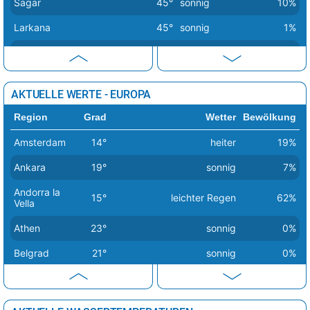
Sagar
45°
sonnig
10%
Larkana
45°
sonnig
1%
Sukkur
45°
sonnig
1%
Amravati
44°
sonnig
9%
AKTUELLE WERTE - EUROPA
Dhule
44°
sonnig
4%
Region
Grad
Wetter
Bewölkung
Nadiad
44°
sonnig
0%
Amsterdam
14°
heiter
19%
Chandrapur
44°
sonnig
6%
Ankara
19°
sonnig
7%
Andorra la
15°
leichter Regen
62%
Vella
Athen
23°
sonnig
0%
Belgrad
21°
sonnig
0%
Berlin
14°
sonnig
1%
Bern
20°
sonnig
2%