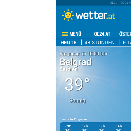
OE24
OE24 V
MENÜ
OE24.AT
ÖSTE
HEUTE
48 STUNDEN
9 T
Prognose für 10:00 Uhr
Belgrad
Serbien
39°
Sonnig
Stündliche Prognose
Jetzt
12 h
13 h
14 h
36°
39°
36°
36°