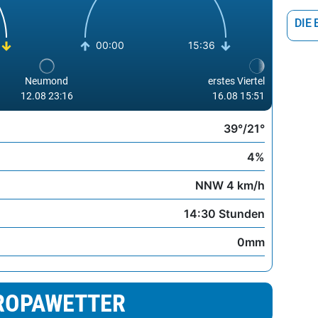
Ligu
DIE
Ioni
00:00
15:36
noer
Neumond
erstes Viertel
Ägei
12.08 23:16
16.08 15:51
Ägä
39°/21°
Adri
4%
Mitt
NNW 4 km/h
Ober
14:30 Stunden
Thyr
Mee
0mm
Unte
kroa
ROPAWETTER
Biel