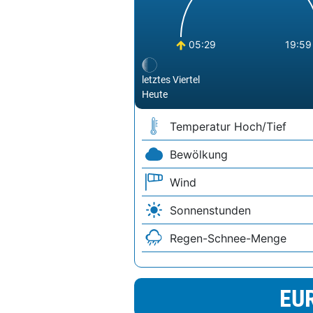
05:29
19:59
letztes Viertel
Heute
Temperatur Hoch/Tief
Bewölkung
Wind
Sonnenstunden
Regen-Schnee-Menge
EU