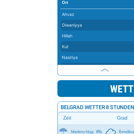
Ort
Ahvaz
Diwaniyya
Hillah
Kut
Nasiriya
Amarah
Baquba
WETT
Abadan
Bagdad
BELGRAD WETTER 8 STUNDE
Basra
Zeit
Grad
Niederschlag
0%
Bewölku