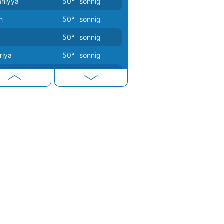
aniyya
50°
sonnig
don
26°
heiter
ah
50°
sonnig
emburg
23°
heiter
50°
sonnig
rid
37°
sonnig
riya
50°
sonnig
sk
27°
leichter Regen
rah
50°
sonnig
kau
28°
sonnig
uba
49°
sonnig
sia
32°
sonnig
dan
49°
sonnig
19°
heiter
dad
49°
sonnig
s
25°
wolkig
ra
49°
sonnig
gorica
37°
sonnig
g
25°
sonnig
javik
14°
Sprühregen
22°
wolkig