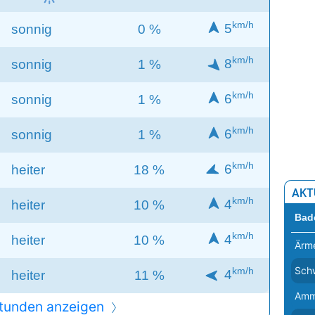
Rom
km/h
5
sonnig
0 %
Sara
km/h
Sko
8
sonnig
1 %
Sofi
km/h
6
sonnig
1 %
Sto
km/h
6
sonnig
1 %
Tall
Tira
km/h
6
heiter
18 %
Vad
AKT
km/h
4
heiter
10 %
Vall
Bad
km/h
Vati
4
heiter
10 %
Ärme
Viln
Sch
km/h
4
heiter
11 %
War
Amm
tunden anzeigen
Wie