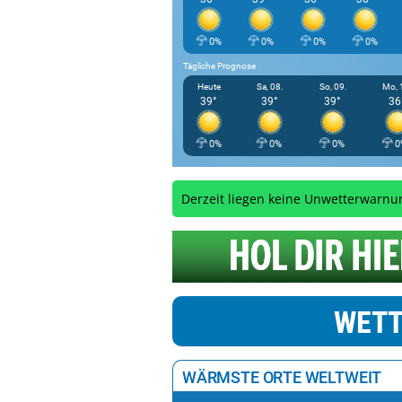
0%
0%
0%
0%
Tägliche Prognose
Heute
Sa, 08.
So, 09.
Mo, 
39°
39°
39°
36
0%
0%
0%
0
Derzeit liegen keine Unwetterwarnu
WETT
WÄRMSTE ORTE WELTWEIT