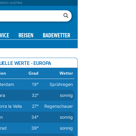
RADIO AUSTRIA
VICE
REISEN
BADEWETTER
UELLE WERTE - EUROPA
ion
Grad
Wetter
terdam
19°
Sprühregen
ara
32°
sonnig
rra la Vella
27°
Regenschauer
en
34°
sonnig
grad
39°
sonnig
23 h
00 h
01 h
02 h
03 h
04 h
05 h
27°
27°
24°
24°
24°
24°
24°