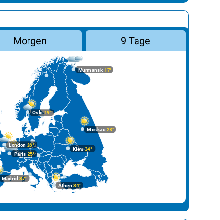
Gen
Lag
Morgen
9 Tage
Luet
Lug
Murmansk
17°
Neu
Sem
Oslo
19°
Thu
Moskau
28°
Vier
London
26°
Kiew
34°
Wal
Paris
25°
Zug
Madrid
37°
Athen
34°
Züri
Bale