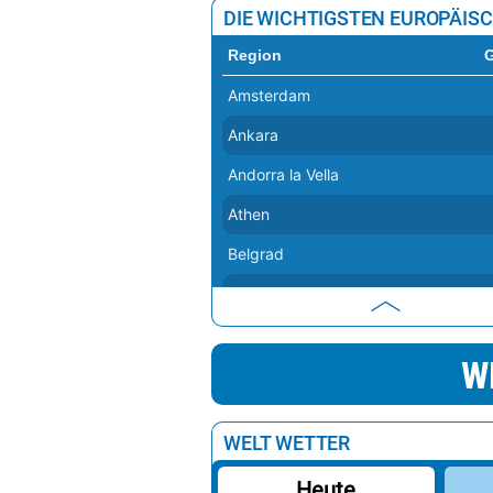
DIE WICHTIGSTEN EUROPÄIS
Region
Amsterdam
Ankara
Andorra la Vella
Athen
Belgrad
Berlin
Bern
W
Bratislava
Brüssel
WELT WETTER
Budapest
Heute
Bukarest