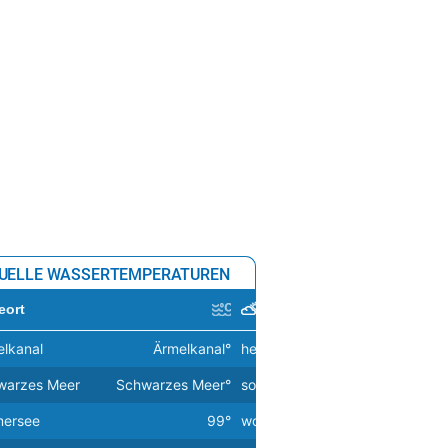
34°
sonnig
jevo
38°
sonnig
pje
39°
sonnig
a
33°
sonnig
ckholm
19°
Sprühregen
inn
20°
Regenschauer
na
34°
sonnig
uz
28°
Sprühregen
UELLE WASSERTEMPERATUREN
etta
28°
sonnig
eort
kan Stadt
38°
sonnig
lkanal
Ärmelkanal°
heiter
21°
ius
23°
leichter Regen
warzes Meer
Schwarzes Meer°
sonnig
30°
schau
23°
leichter Regen
ersee
99°
wolkig
25°
n
27°
sonnig