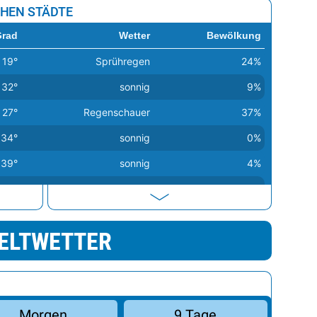
Gibr
CHEN STÄDTE
Kan
Grad
Wetter
Bewölkung
West
19°
Sprühregen
24%
32°
sonnig
9%
27°
Regenschauer
37%
34°
sonnig
0%
39°
sonnig
4%
24°
heiter
31%
26°
Sprühregen
47%
ELTWETTER
29°
heiter
44%
24°
sonnig
33%
35°
Regenschauer
38%
Morgen
9 Tage
38°
sonnig
2%