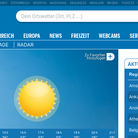
IDEO
ÖSTERREICH
SPORT24
MADONNA
GESUND24
MEINJOB
REISEN
TICKETS
RREICH
EUROPA
NEWS
FREIZEIT
WEBCAMS
SER
AGE
RADAR
+
Zu Favoriten
hinzufügen
AKT
Reg
Ams
Ank
Ando
Ath
Bel
15 h
16 h
17 h
18 h
19 h
20 h
21 h
22 h
36°
33°
33°
33°
28°
28°
28°
27°