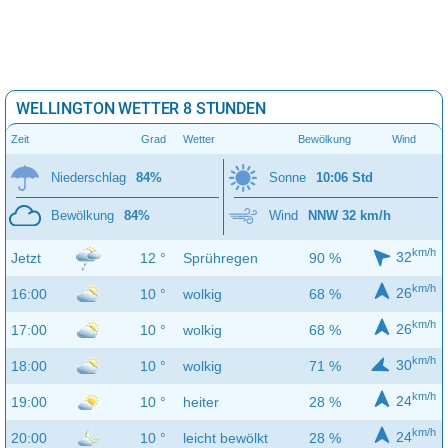
WELLINGTON WETTER 8 STUNDEN
Zeit
Grad
Wetter
Bewölkung
Wind
Niederschlag
84%
Sonne
10:06 Std
Bewölkung
84%
Wind
NNW 32 km/h
km/h
32
Jetzt
12 °
Sprühregen
90 %
km/h
26
16:00
10 °
wolkig
68 %
km/h
26
17:00
10 °
wolkig
68 %
km/h
30
18:00
10 °
wolkig
71 %
km/h
24
19:00
10 °
heiter
28 %
km/h
24
20:00
10 °
leicht bewölkt
28 %