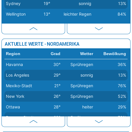
Chisinau
21°
heiter
26%
Sydney
19°
sonnig
13%
Dublin
16°
leichte Regenschauer
49%
Wellington
13°
leichter Regen
84%
Helsinki
7°
wolkig
57%
Kiew
11°
Schneeregen
84%
Kopenhagen
10°
heiter
20%
AKTUELLE WERTE - NORDAMERIKA
Lissabon
24°
heiter
12%
Region
Grad
Wetter
Bewölkung
Ljubljana
22°
sonnig
7%
Havanna
30°
Sprühregen
36%
London
19°
wolkig
61%
Los Angeles
29°
sonnig
13%
Luxemburg
19°
heiter
15%
Mexiko-Stadt
21°
Sprühregen
76%
Madrid
25°
sonnig
3%
New York
26°
Sprühregen
52%
leichte Schnee /
Ottawa
28°
heiter
29%
Minsk
7°
69%
Regenschauer
Panama-Stadt
29°
Sprühregen
79%
Moskau
9°
Regen
100%
San José
26°
Sprühregen
80%