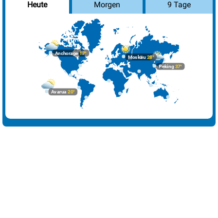
Morgen
9 Tage
Heute
Havanna
30°
Sprühregen
36%
Istanbul
32°
sonnig
2%
Johannesburg
19°
sonnig
0%
Anchorage
17°
Moskau
28°
Kairo
36°
sonnig
1%
Peking
37°
Lima
28°
sonnig
30%
Avarua
20°
London
26°
heiter
42%
Los Angeles
29°
sonnig
13%
Madrid
37°
sonnig
1%
Mexiko-Stadt
21°
Sprühregen
76%
Moskau
28°
sonnig
9%
Nairobi
25°
sonnig
38%
New York
26°
Sprühregen
52%