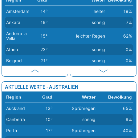
Bagdad
49°
sonnig
1%
Amsterdam
14°
heiter
19%
Basra
49°
sonnig
7%
Ankara
19°
sonnig
7%
Andorra la
15°
leichter Regen
62%
Vella
Athen
23°
sonnig
0%
Belgrad
21°
sonnig
0%
Berlin
14°
sonnig
1%
Bern
20°
sonnig
2%
AKTUELLE WERTE - AUSTRALIEN
Bratislava
16°
sonnig
1%
Region
Grad
Wetter
Bewölkung
Brüssel
18°
sonnig
0%
Auckland
13°
Sprühregen
65%
Budapest
17°
sonnig
0%
Canberra
10°
sonnig
9%
Bukarest
25°
sonnig
1%
Perth
17°
Sprühregen
40%