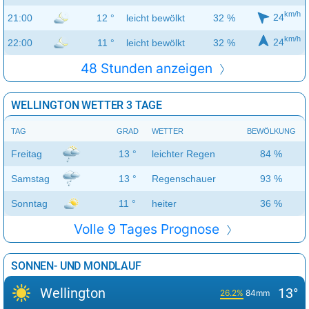
km/h
24
21:00
12 °
leicht bewölkt
32 %
km/h
24
22:00
11 °
leicht bewölkt
32 %
48 Stunden anzeigen
WELLINGTON WETTER 3 TAGE
TAG
GRAD
WETTER
BEWÖLKUNG
Freitag
13 °
leichter Regen
84 %
Samstag
13 °
Regenschauer
93 %
Sonntag
11 °
heiter
36 %
Volle 9 Tages Prognose
SONNEN- UND MONDLAUF
Wellington
13°
26.2%
84mm