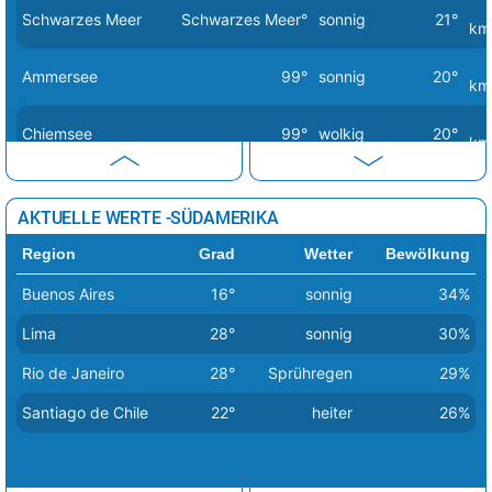
Schwarzes Meer
Schwarzes Meer°
sonnig
21°
Tirana
22°
sonnig
3%
km
Vaduz
22°
heiter
11%
Ammersee
99°
sonnig
20°
km
Valletta
17°
sonnig
2%
Chiemsee
99°
wolkig
20°
Vatikan Stadt
23°
sonnig
0%
km
Vilnius
7°
leichte Schneeschauer
48%
Dümmersee
99°
sonnig
13°
km
AKTUELLE WERTE -SÜDAMERIKA
Warschau
11°
heiter
17%
Mecklenburgische
99°
Sprühregen
14°
Region
Grad
Wetter
Bewölkung
Seenplatte
km
Wien
25°
Sprühregen
82%
Buenos Aires
16°
sonnig
34%
Zagreb
21°
sonnig
0%
Müritz
99°
Sprühregen
14°
km
Lima
28°
sonnig
30%
Nordsee
Nordsee°
wolkig
8°
km
Rio de Janeiro
28°
Sprühregen
29%
leichte
Santiago de Chile
22°
heiter
26%
Ostsee
Ostsee°
7°
Regenschauer
km
Starnberger See
99°
wolkig
18°
km