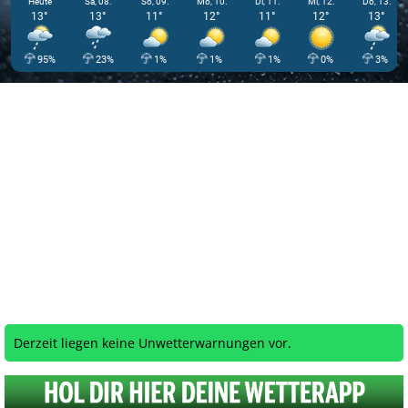
Heute
Sa, 08.
So, 09.
Mo, 10.
Di, 11.
Mi, 12.
Do, 13.
13°
13°
11°
12°
11°
12°
13°
95%
23%
1%
1%
1%
0%
3%
Derzeit liegen keine Unwetterwarnungen vor.