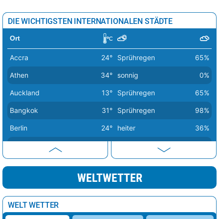
DIE WICHTIGSTEN INTERNATIONALEN STÄDTE
Ort
Accra
24°
Sprühregen
65%
Athen
34°
sonnig
0%
Auckland
13°
Sprühregen
65%
Bangkok
31°
Sprühregen
98%
Berlin
24°
heiter
36%
Bern
26°
Sprühregen
56%
Buenos Aires
16°
sonnig
34%
WELTWETTER
Canberra
10°
sonnig
9%
Delhi
30°
Sprühregen
80%
WELT WETTER
Dubai
41°
sonnig
1%