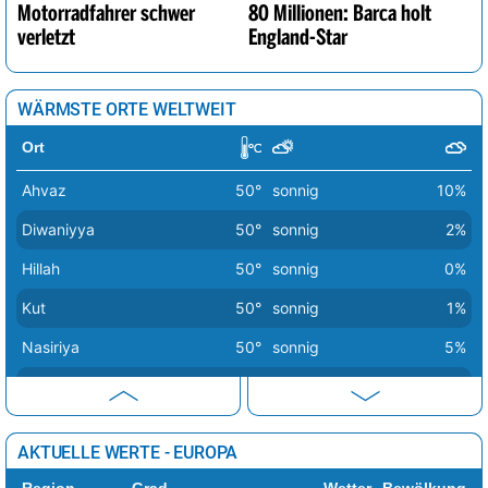
Motorradfahrer schwer
80 Millionen: Barca holt
verletzt
England-Star
WÄRMSTE ORTE WELTWEIT
Ort
Ahvaz
50°
sonnig
10%
Diwaniyya
50°
sonnig
2%
Hillah
50°
sonnig
0%
Kut
50°
sonnig
1%
Nasiriya
50°
sonnig
5%
Amarah
50°
sonnig
6%
Baquba
49°
sonnig
1%
AKTUELLE WERTE - EUROPA
Abadan
49°
sonnig
6%
Region
Grad
Wetter
Bewölkung