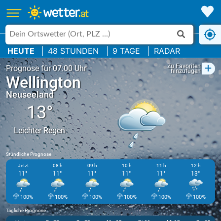
HEUTE
48 STUNDEN
9 TAGE
RADAR
+
Zu Favoriten
Prognose für 07:00 Uhr
hinzufügen
Wellington
Neuseeland
13°
Leichter Regen
Stündliche Prognose
Jetzt
08 h
09 h
10 h
11 h
12 h
11°
11°
11°
11°
11°
13°
100%
100%
100%
100%
100%
100%
Tägliche Prognose