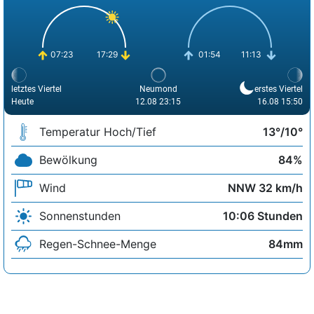
07:23
17:29
01:54
11:13
letztes Viertel
Neumond
erstes Viertel
Heute
12.08 23:15
16.08 15:50
Temperatur Hoch/Tief
13°/10°
Bewölkung
84%
Wind
NNW 32 km/h
Sonnenstunden
10:06 Stunden
Regen-Schnee-Menge
84mm