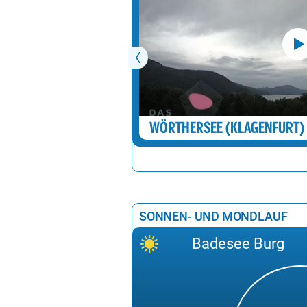
Gasteiner Badesee
Erlaufsee
Achensee
Bananensee
Gieringer-Weiher
Hintersteinersee
WÖRTHERSEE (KLAGENFURT)
Stimmersee
Längsee (T)
Tristacher See
SONNEN- UND MONDLAUF
Urisee
Badesee Burg
Hechtsee