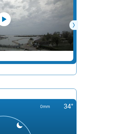
25°
2 km/h
26°
4 km/h
21°
7 km/h
24°
4 km/h
23°
4 km/h
22°
4 km/h
ALTMÜNSTER
24°
5 km/h
23°
3 km/h
26°
3 km/h
20°
5 km/h
34°
0mm
23°
4 km/h