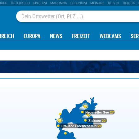
IDEO
ÖSTERREICH
SPORT24
MADONNA
GESUND24
MEINJOB
REISEN
TICKETS
RREICH
EUROPA
NEWS
FREIZEIT
WEBCAMS
SER
Neusiedler See
27°
Zicksee
22°
Stausee Forchtenstein
22°