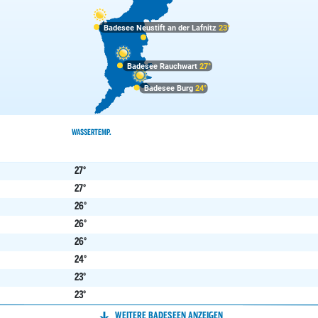
Badesee Neustift an der Lafnitz
23°
Badesee Rauchwart
27°
Badesee Burg
24°
WASSERTEMP.
zing
26°
27°
27°
26°
26°
26°
24°
23°
23°
22°
WEITERE BADESEEN ANZEIGEN