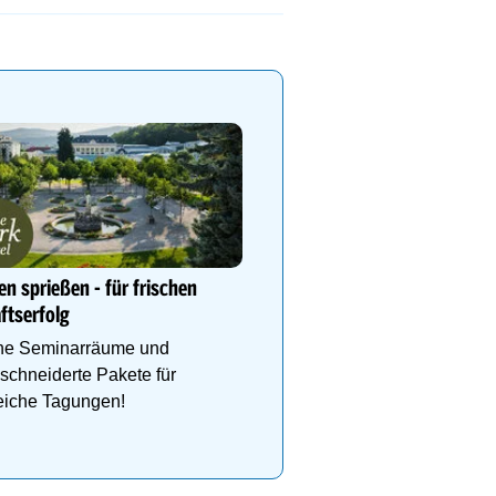
heiter
0 mm/h
Thermalhotel LEITNER****
im Thermenresort Loipersd
So einfach wird ein Badem
en sprießen - für frischen
zum absoluten Lieblingsta
ftserfolg
ne Seminarräume und
chneiderte Pakete für
reiche Tagungen!