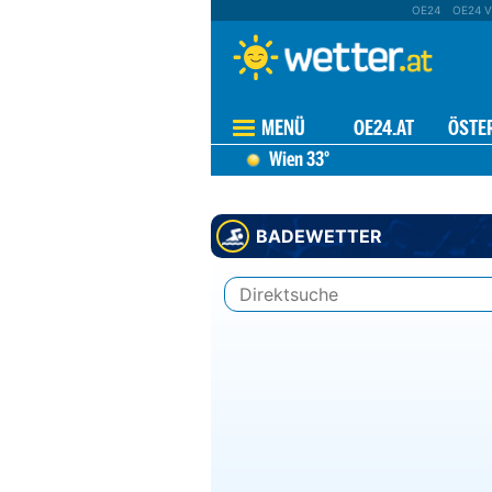
OE24
OE24 V
MENÜ
OE24.AT
ÖSTE
Wien
33°
BADEWETTER