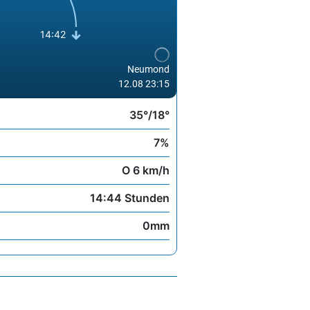
14:42
Neumond
12.08 23:15
35°/18°
7%
O 6 km/h
14:44 Stunden
0mm