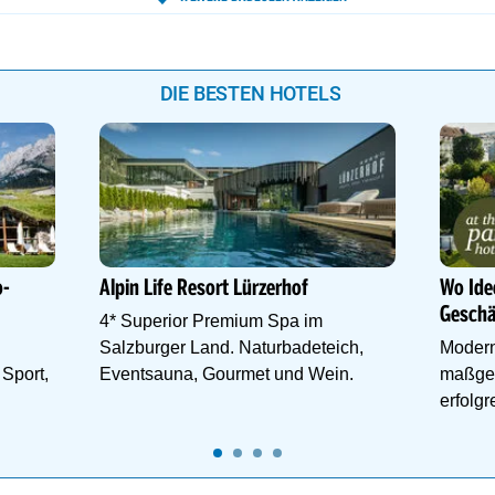
22°
DIE BESTEN HOTELS
o-
Alpin Life Resort Lürzerhof
Wo Ide
Geschä
4* Superior Premium Spa im
Salzburger Land. Naturbadeteich,
Moder
 Sport,
Eventsauna, Gourmet und Wein.
maßges
erfolg