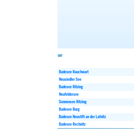
ORT
Sonnensee Rit
Badesee Rauchwart
Neusiedler See
Badesee Ritzing
Neufeldersee
Sonnensee Ritzing
Badesee Burg
Badesee Neustift an der Lafnitz
Badesee Rechnitz
Stausee Forchtenstein