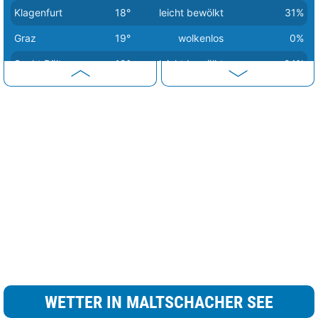
Klagenfurt
18°
leicht bewölkt
31%
Graz
19°
wolkenlos
0%
Sankt Pölten
19°
leicht bewölkt
24%
Eisenstadt
21°
wolkig
68%
Linz
21°
wolkenlos
0%
Wien
22°
wolkig
68%
WETTER IN MALTSCHACHER SEE