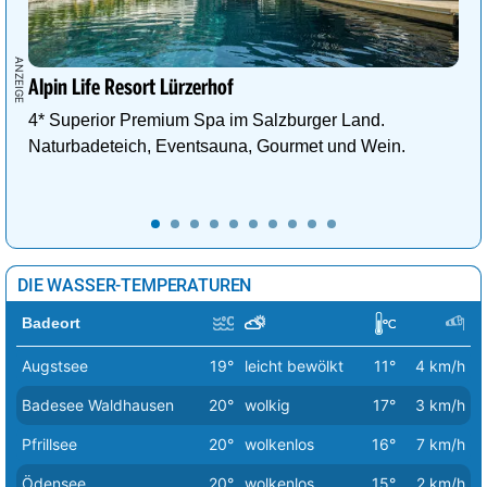
Alpin Life Resort Lürzerhof
4* Superior Premium Spa im Salzburger Land.
Naturbadeteich, Eventsauna, Gourmet und Wein.
DIE WASSER-TEMPERATUREN
Badeort
Augstsee
19°
leicht bewölkt
11°
4 km/h
Badesee Waldhausen
20°
wolkig
17°
3 km/h
Pfrillsee
20°
wolkenlos
16°
7 km/h
Ödensee
20°
wolkenlos
15°
2 km/h