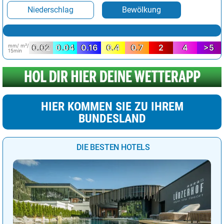
Niederschlag
Bewölkung
mm/ m²/
0.02
0.04
0.16
0.4
0.7
2
4
>5
15min
HIER KOMMEN SIE ZU IHREM
BUNDESLAND
DIE BESTEN HOTELS