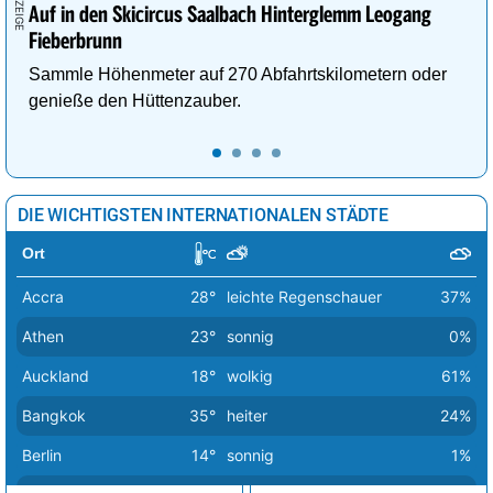
Wien
22°
wolkig
68%
Auf in den Skicircus Saalbach Hinterglemm Leogang
Fieberbrunn
Zagreb
21°
sonnig
0%
Sammle Höhenmeter auf 270 Abfahrtskilometern oder
genieße den Hüttenzauber.
DIE WICHTIGSTEN INTERNATIONALEN STÄDTE
Ort
Accra
28°
leichte Regenschauer
37%
Athen
23°
sonnig
0%
Auckland
18°
wolkig
61%
Bangkok
35°
heiter
24%
Berlin
14°
sonnig
1%