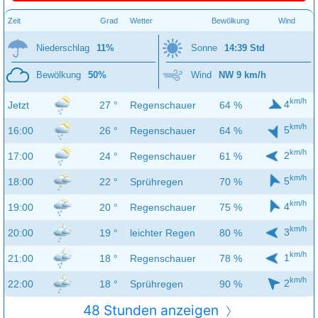
Zeit
Grad
Wetter
Bewölkung
Wind
Niederschlag
11%
Sonne
14:39 Std
Bewölkung
50%
Wind
NW 9 km/h
km/h
4
Jetzt
27 °
Regenschauer
64 %
km/h
5
16:00
26 °
Regenschauer
64 %
km/h
2
17:00
24 °
Regenschauer
61 %
km/h
5
18:00
22 °
Sprühregen
70 %
km/h
4
19:00
20 °
Regenschauer
75 %
km/h
3
20:00
19 °
leichter Regen
80 %
km/h
1
21:00
18 °
Regenschauer
78 %
km/h
2
22:00
18 °
Sprühregen
90 %
48 Stunden anzeigen