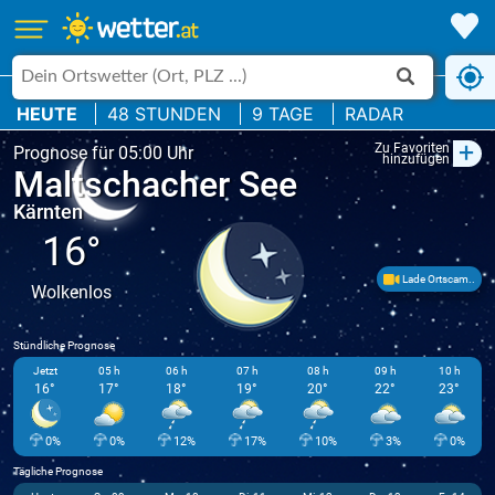
HEUTE
48 STUNDEN
9 TAGE
RADAR
+
Zu Favoriten
Prognose für 05:00 Uhr
hinzufügen
Maltschacher See
Kärnten
16°
Lade Ortscam..
Wolkenlos
Stündliche Prognose
Jetzt
05 h
06 h
07 h
08 h
09 h
10 h
16°
17°
18°
19°
20°
22°
23°
0%
0%
12%
17%
10%
3%
0%
Tägliche Prognose