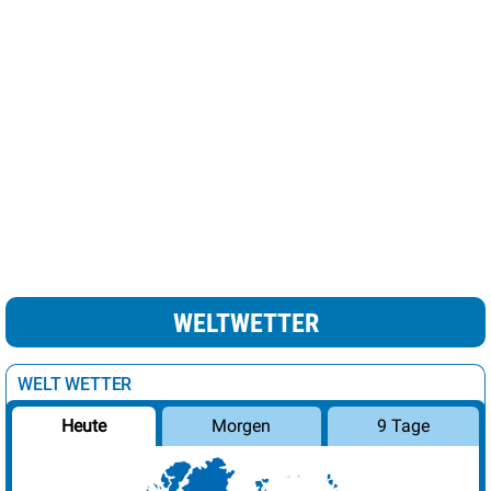
London
19°
wolkig
61%
Luxemburg
19°
heiter
15%
Madrid
25°
sonnig
3%
leichte Schnee /
Minsk
7°
69%
Regenschauer
Moskau
9°
Regen
100%
Nikosia
24°
heiter
22%
Oslo
10°
wolkig
38%
WELTWETTER
Paris
22°
sonnig
8%
Podgorica
27°
sonnig
10%
WELT WETTER
Prag
14°
heiter
12%
Morgen
9 Tage
Heute
Reykjavik
9°
leichte Regenschauer
82%
Riga
6°
leichte Schneeschauer
19%