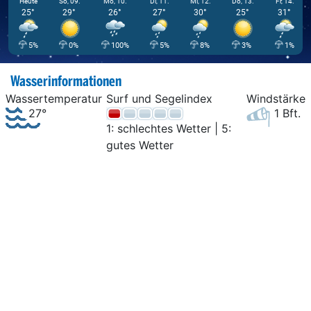
Heute
So, 09.
Mo, 10.
Di, 11.
Mi, 12.
Do, 13.
Fr, 14.
25°
29°
26°
27°
30°
25°
31°
5%
0%
100%
5%
8%
3%
1%
Wasserinformationen
Wassertemperatur
Surf und Segelindex
Windstärke
27°
1 Bft.
1: schlechtes Wetter | 5:
gutes Wetter