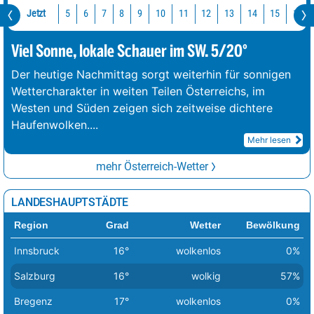
Hintersteinersee
21°
wolkenlos
15°
3 km/h
Jetzt
10
11
12
13
14
15
16
5
6
7
8
9
Urisee
21°
wolkenlos
14°
4 km/h
Viel Sonne, lokale Schauer im SW. 5/20°
Gieringer-Weiher
21°
Nebel
14°
0 km/h
Der heutige Nachmittag sorgt weiterhin für sonnigen
Badesee Edlbach
22°
wolkig
15°
2 km/h
Wettercharakter in weiten Teilen Österreichs, im
Westen und Süden zeigen sich zeitweise dichtere
Haufenwolken.
...
Mehr lesen
mehr Österreich-Wetter
LANDESHAUPTSTÄDTE
Region
Grad
Wetter
Bewölkung
Innsbruck
16°
wolkenlos
0%
Salzburg
16°
wolkig
57%
Bregenz
17°
wolkenlos
0%