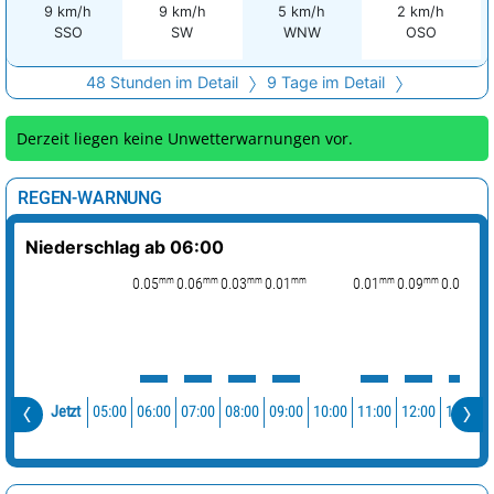
9 km/h
9 km/h
5 km/h
2 km/h
SSO
SW
WNW
OSO
48 Stunden im Detail
9 Tage im Detail
Derzeit liegen keine Unwetterwarnungen vor.
REGEN-WARNUNG
Niederschlag ab 06:00
mm
mm
mm
mm
mm
mm
mm
0.05
0.06
0.03
0.01
0.01
0.09
0.05
0
05:00
06:00
07:00
08:00
09:00
10:00
11:00
12:00
13:00
Jetzt