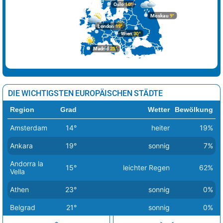
Oslo
10°
Moskau
9°
London
19°
Wien
30°
Madrid
25°
DIE WICHTIGSTEN EUROPÄISCHEN STÄDTE
Region
Grad
Wetter
Bewölkung
Amsterdam
14°
heiter
19%
Ankara
19°
sonnig
7%
Andorra la
15°
leichter Regen
62%
Vella
Athen
23°
sonnig
0%
Belgrad
21°
sonnig
0%