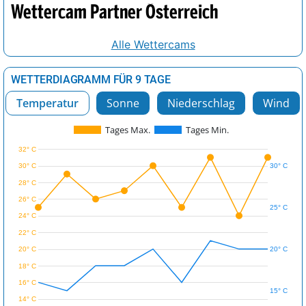
Wettercam Partner Österreich
Alle Wettercams
WETTERDIAGRAMM FÜR 9 TAGE
Temperatur
Sonne
Niederschlag
Wind
Tages Max.
Tages Min.
32° C
30° C
30° C
28° C
26° C
25° C
24° C
22° C
20° C
20° C
18° C
16° C
15° C
14° C