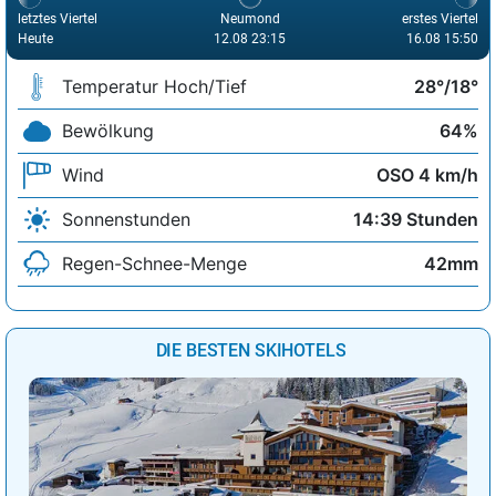
letztes Viertel
Neumond
erstes Viertel
Heute
12.08 23:15
16.08 15:50
Temperatur Hoch/Tief
28°/18°
Bewölkung
64%
Wind
OSO 4 km/h
Sonnenstunden
14:39 Stunden
Regen-Schnee-Menge
42mm
DIE BESTEN SKIHOTELS