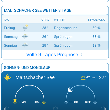
MALTSCHACHER SEE WETTER 3 TAGE
TAG
GRAD
WETTER
BEWÖLKUNG
Freitag
28 °
Regenschauer
50 %
Samstag
26 °
Sprühregen
63 %
Sonntag
28 °
Sprühregen
19 %
Volle 9 Tages Prognose
SONNEN- UND MONDLAUF
Maltschacher See
27°
6%
42mm
05:49
20:28
00:00
16:11