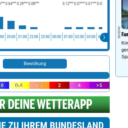
mm
mm
mm
mm
mm
mm
mm
mm
mm
m
6
0.64
0.29
0.08
0.12
0.07
0.01
0.02
0.06
0.1
Fa
:00
20:00
21:00
22:00
23:00
00:00
01:00
02:00
03:00
04:00
05:00
06:0
Kin
ge
Sp
Bewölkung
Pa
16
0.4
0.7
2
4
>5
IE ZU IHREM BUNDESLAND