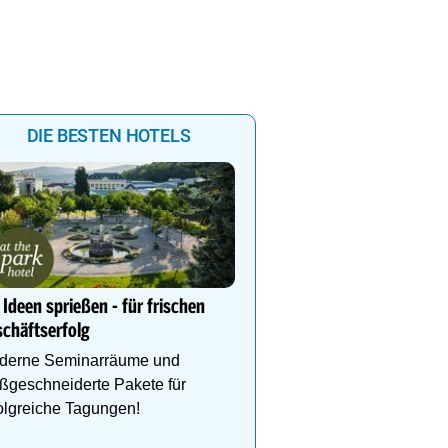
DIE BESTEN HOTELS
Urlaub mit Aussicht im H
Waldfrieden
Ideen sprießen - für frischen
Hallenbad, Infinitypool,
chäftserfolg
Fitness, Kulinarik, inkl.
- Dachstein Sommercard
derne Seminarräume und
Wandergebiet.
ßgeschneiderte Pakete für
olgreiche Tagungen!