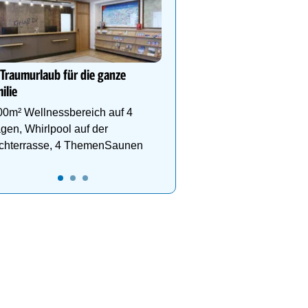
**** WohlfühlHotel Sch
Wohlfühl-& Wanderhotel
Fügen/Zillertal, inmitten
Wander- & Skigebiete S
 Traumurlaub für die ganze
Hochfügen
ilie
00m² Wellnessbereich auf 4
gen, Whirlpool auf der
chterrasse, 4 ThemenSaunen
12
13