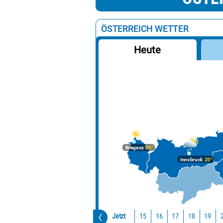
ÖSTERREICH WETTER
Heute
Bregenz
26°
Innsbruck
25°
Jetzt
15
16
17
18
19