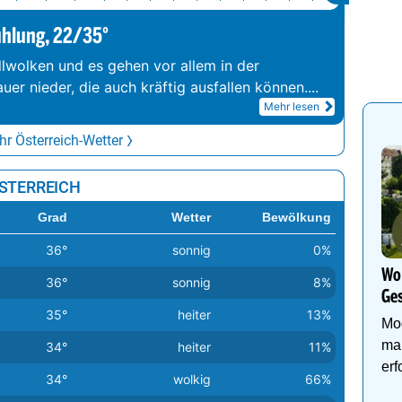
ühlung, 22/35°
llwolken und es gehen vor allem in der
er nieder, die auch kräftig ausfallen können.
...
Mehr lesen
r Österreich-Wetter
ÖSTERREICH
Grad
Wetter
Bewölkung
36°
sonnig
0%
Wo 
36°
sonnig
8%
Ges
35°
heiter
13%
Mo
ma
34°
heiter
11%
erf
34°
wolkig
66%