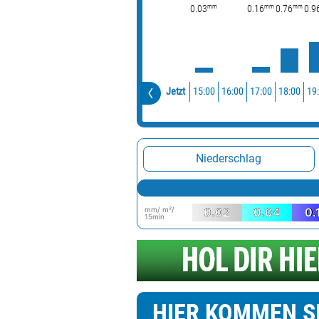
mm
mm
mm
0.03
0.16
0.76
0.9
15:00
16:00
17:00
18:00
19
Jetzt
Niederschlag
mm/ m²/
0.02
0.04
0.
15min
HIER KOMMEN S