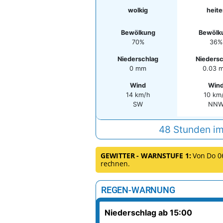
wolkig
heite
Bewölkung
Bewölk
70%
36%
Niederschlag
Niedersc
0 mm
0.03 
Wind
Win
14 km/h
10 km
SW
NN
48 Stunden im
GEWITTER - WARNSTUFE 1:
Von Do 06.
rechnen.
REGEN-WARNUNG
Niederschlag ab 15:00