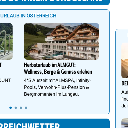
URLAUB IN ÖSTERREICH
Mountain
YOUR PL
Design,
T
Herbsturlaub im ALMGUT:
Natur. W
Wellness, Berge & Genuss erleben
Genieße
MOUNT
4*S Auszeit mit ALMSPA, Infinity-
DE
Pools, Verwöhn-Plus-Pension &
Auf
Bergmomenten im Lungau.
fin
dei
RREICHWETTER