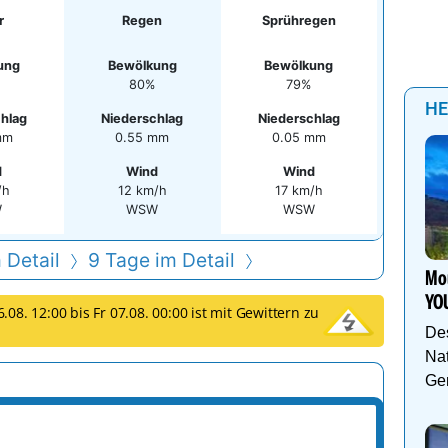
r
Regen
Sprühregen
ung
Bewölkung
Bewölkung
80%
79%
HE
hlag
Niederschlag
Niederschlag
mm
0.55 mm
0.05 mm
d
Wind
Wind
/h
12 km/h
17 km/h
W
WSW
WSW
 Detail
9 Tage im Detail
Mou
YO
08. 12:00 bis Fr 07.08. 00:00 ist mit Gewittern zu
De
Nat
Gen