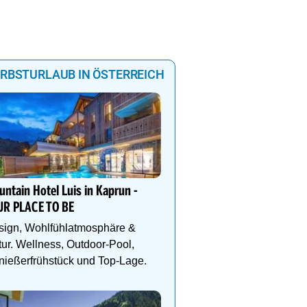
RBSTURLAUB IN ÖSTERREICH
Herbsturlaub im ALMGU
Wellness, Berge & Genus
ntain Hotel Luis in Kaprun -
4*S Auszeit mit ALMSPA, 
UR PLACE TO BE
Pools, Verwöhn-Plus-Pe
Bergmomenten im Lung
sign, Wohlfühlatmosphäre &
ur. Wellness, Outdoor-Pool,
ießerfrühstück und Top-Lage.