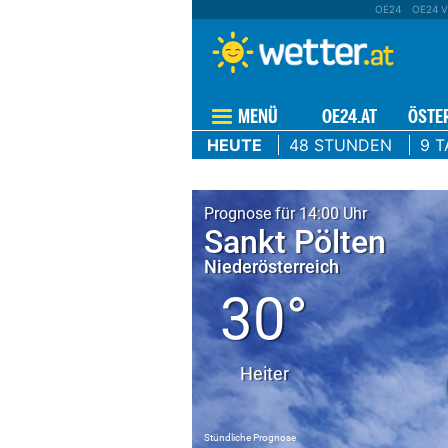
OE24
OE24 V
MENÜ
OE24.AT
ÖSTE
HEUTE
48 STUNDEN
9 T
Prognose für 14:00 Uhr
Sankt Pölten
Niederösterreich
30°
Heiter
Stündliche Prognose