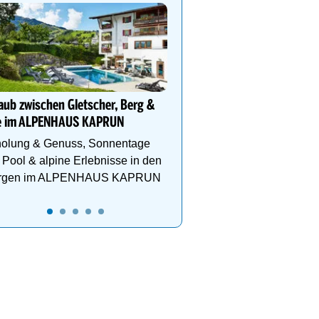
Kühler Sommerurlaub au
Teichalm im Almwellness
Pierer
Wo sich Natur, Entspan
Genuss & Achtsamkeit a
aub zwischen Gletscher, Berg &
einzigartige Weise beg
e im ALPENHAUS KAPRUN
holung & Genuss, Sonnentage
Pool & alpine Erlebnisse in den
rgen im ALPENHAUS KAPRUN