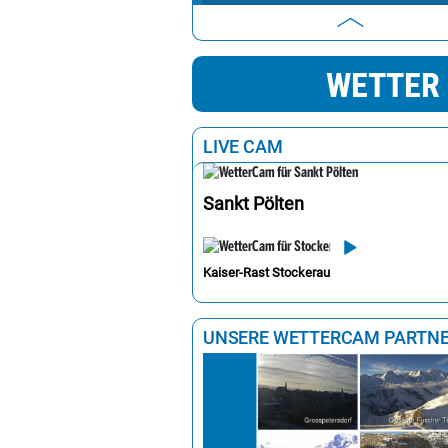
Klosterneuburg
Korneuburg
WETTER 
Mistelbach
Tulln an der Donau
LIVE CAM
Wiener Neustadt
Hollabrunn
Sankt Pölten
Sankt Pölten
Lilienfeld
Kaiser-Rast Stockerau
Waidhofen an der Ybbs
Horn
UNSERE WETTERCAM PARTN
Amstetten
Scheibbs
Waidhofen an der Thaya