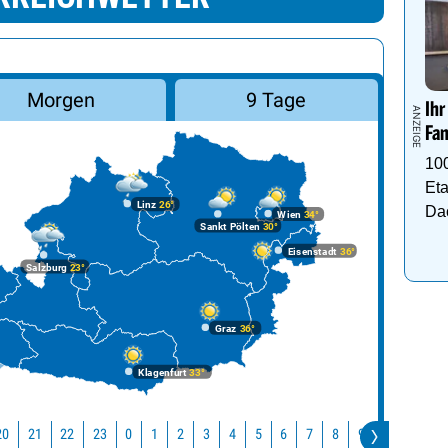
Morgen
9 Tage
Ihr
Fam
10
Eta
Linz
26°
Da
Wien
34°
Sankt Pölten
30°
Eisenstadt
36°
Salzburg
23°
Graz
36°
Klagenfurt
33°
20
21
22
23
10
11
0
1
2
3
4
5
6
7
8
9