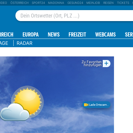
IDEO
ÖSTERREICH
SPORT24
MADONNA
GESUND24
MEINJOB
REISEN
TICKETS
RREICH
EUROPA
NEWS
FREIZEIT
WEBCAMS
SER
AGE
RADAR
+
Zu Favoriten
hinzufügen
Lade Ortscam..