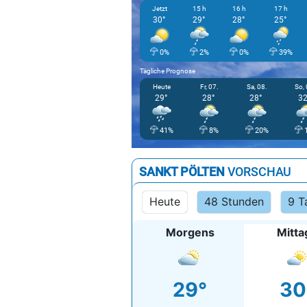
Jetzt
15 h
16 h
17 h
30°
29°
28°
25°
0%
2%
0%
39%
Tägliche Prognose
Heute
Fr, 07.
Sa, 08.
So, 
29°
28°
28°
32
41%
8%
20%
SANKT PÖLTEN
VORSCHAU
Heute
48 Stunden
9 T
Morgens
Mitta
29°
30