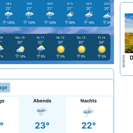
18 h
19 h
20 h
21 h
22 h
23 h
00
23°
21°
21°
21°
20°
20°
20
Morgen
100%
100%
100%
80%
18%
0%
09.
Mo, 10.
Di, 11.
Mi, 12.
Do, 13.
Fr, 14.
°
30°
32°
30°
30°
34°
D
1%
18%
0%
0%
0%
0%
age
gs
Abends
Nachts
°
23°
22°