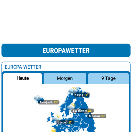
EUROPAWETTER
EUROPA WETTER
Morgen
9 Tage
Heute
Kiruna
18°
Reykjavik
13°
Stockholm
22°
Moskau
23°
London
27°