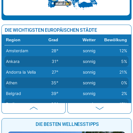
Madrid
36°
DIE WICHTIGSTEN EUROPÄISCHEN STÄDTE
Region
Grad
Wetter
Bewölkung
Amsterdam
28°
sonnig
12%
Ankara
31°
sonnig
5%
Andorra la Vella
27°
sonnig
21%
Athen
35°
sonnig
0%
Belgrad
39°
sonnig
2%
Berlin
33°
sonnig
17%
Bern
30°
Regenschauer
46%
DIE BESTEN WELLNESSTIPPS
Bratislava
31°
sonnig
0%