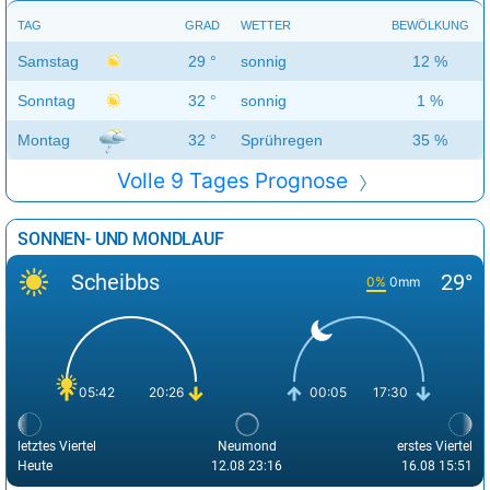
TAG
GRAD
WETTER
BEWÖLKUNG
Samstag
29 °
sonnig
12 %
Sonntag
32 °
sonnig
1 %
Montag
32 °
Sprühregen
35 %
Volle 9 Tages Prognose
SONNEN- UND MONDLAUF
Scheibbs
29°
0%
0mm
05:42
20:26
00:05
17:30
letztes Viertel
Neumond
erstes Viertel
Heute
12.08 23:16
16.08 15:51