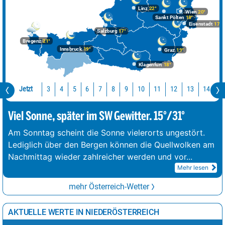
Linz
22°
Wien
20°
Sankt Pölten
18°
Eisenstadt
17°
Salzburg
17°
Bregenz
21°
Innsbruck
19°
Graz
19°
Klagenfurt
18°
Jetzt
10
11
12
13
14
1
3
4
5
6
7
8
9
Viel Sonne, später im SW Gewitter. 15°/31°
Am Sonntag scheint die Sonne vielerorts ungestört.
Lediglich über den Bergen können die Quellwolken am
Nachmittag wieder zahlreicher werden und vor
...
Mehr lesen
mehr Österreich-Wetter
AKTUELLE WERTE IN NIEDERÖSTERREICH