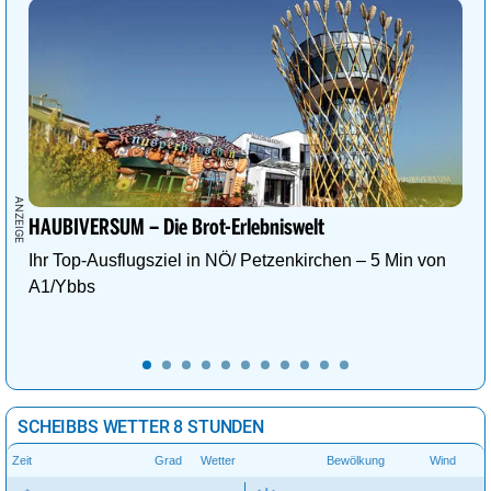
HAUBIVERSUM – Die Brot-Erlebniswelt
Ihr Top-Ausflugsziel in NÖ/ Petzenkirchen – 5 Min von
A1/Ybbs
SCHEIBBS WETTER 8 STUNDEN
Zeit
Grad
Wetter
Bewölkung
Wind