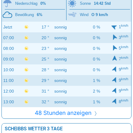
Niederschlag
0%
Sonne
14:42 Std
Bewölkung
6%
Wind
O 9 km/h
km/h
1
Jetzt
17 °
sonnig
0 %
km/h
3
07:00
20 °
sonnig
0 %
km/h
5
08:00
23 °
sonnig
0 %
km/h
7
09:00
25 °
sonnig
0 %
km/h
9
10:00
28 °
sonnig
0 %
km/h
9
11:00
29 °
sonnig
1 %
km/h
9
12:00
31 °
sonnig
2 %
km/h
8
13:00
32 °
sonnig
1 %
48 Stunden anzeigen
SCHEIBBS WETTER 3 TAGE