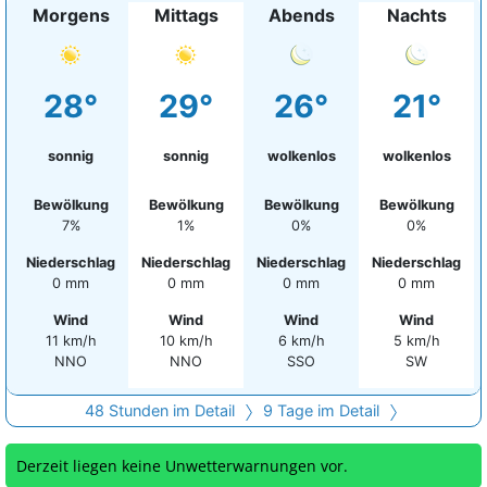
Morgens
Mittags
Abends
Nachts
28°
29°
26°
21°
sonnig
sonnig
wolkenlos
wolkenlos
Bewölkung
Bewölkung
Bewölkung
Bewölkung
7%
1%
0%
0%
Niederschlag
Niederschlag
Niederschlag
Niederschlag
0 mm
0 mm
0 mm
0 mm
Wind
Wind
Wind
Wind
11 km/h
10 km/h
6 km/h
5 km/h
NNO
NNO
SSO
SW
48 Stunden im Detail
9 Tage im Detail
Derzeit liegen keine Unwetterwarnungen vor.