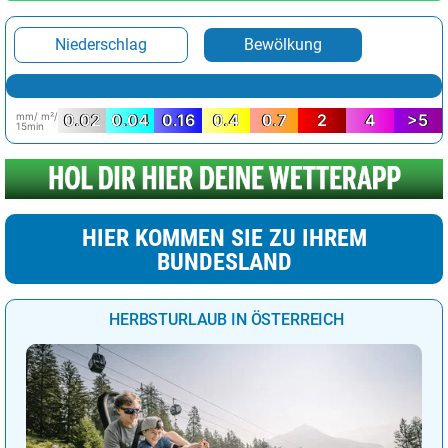
Niederschlag
Bewölkung
mm/ m²/
0.02
0.04
0.16
0.4
0.7
2
4
>5
15min
HIER KOMMEN SIE ZU IHREM
BUNDESLAND
HERBSTURLAUB IN ÖSTERREICH