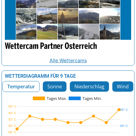
Wettercam Partner Österreich
Alle Wettercams
WETTERDIAGRAMM FÜR 9 TAGE
Temperatur
Sonne
Niederschlag
Wind
Tages Max.
Tages Min.
36° C
35° C
34° C
32° C
30° C
30° C
28° C