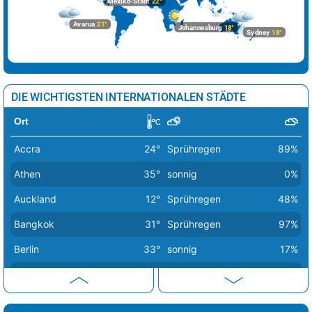
Mexiko-Stadt
22°
Sofia
33°
Regenschauer
11%
Avarua
21°
Johannesburg
18°
Sydney
18°
Stockholm
22°
wolkig
44%
Tallinn
18°
sonnig
13%
Tirana
35°
sonnig
6%
DIE WICHTIGSTEN INTERNATIONALEN STÄDTE
Vaduz
36°
sonnig
9%
Ort
Valletta
29°
sonnig
0%
Accra
24°
Sprühregen
89%
Vatikan Stadt
36°
Sprühregen
3%
Athen
35°
sonnig
0%
Vilnius
22°
sonnig
31%
Auckland
12°
Sprühregen
48%
Warschau
26°
wolkig
38%
Bangkok
31°
Sprühregen
97%
Wien
20°
wolkenlos
0%
Berlin
33°
sonnig
17%
Zagreb
35°
Sprühregen
5%
Bern
30°
Regenschauer
46%
Buenos Aires
12°
sonnig
12%