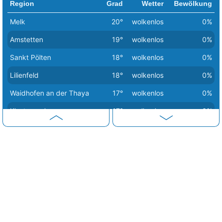
Region
Grad
Wetter
Bewölkung
Melk
20°
wolkenlos
0%
Amstetten
19°
wolkenlos
0%
Sankt Pölten
18°
wolkenlos
0%
Lilienfeld
18°
wolkenlos
0%
Waidhofen an der Thaya
17°
wolkenlos
0%
Klosterneuburg
17°
wolkenlos
0%
Korneuburg
17°
wolkenlos
0%
Krems an der Donau
17°
wolkenlos
0%
Waidhofen an der Ybbs
16°
wolkenlos
0%
Baden bei Wien
16°
wolkenlos
0%
Gänserndorf
16°
wolkenlos
0%
Tulln an der Donau
16°
wolkenlos
0%