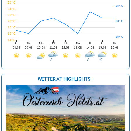
26° C
25° C
24° C
22° C
20° C
20° C
18° C
16° C
15° C
14° C
Sa
So
Mo
Di
Mi
Do
Fr
Sa
So
08.08
09.08
10.08
11.08
12.08
13.08
14.08
15.08
16.08
WETTER.AT HIGHLIGHTS