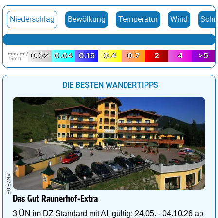
Niederschlag
Bewölkung
Temperatur
Wind
Schn
mm/ m²/
0.02
0.04
0.16
0.4
0.7
2
4
>5
15min
DIE BESTEN WANDERTIPPS
Das Gut Raunerhof-Extra
3 ÜN im DZ Standard mit AI, gültig: 24.05. - 04.10.26 ab