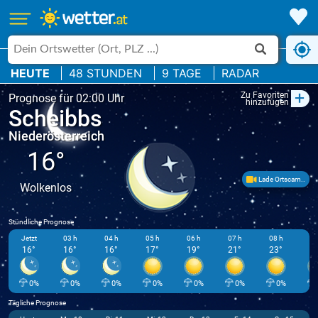
HEUTE
48 STUNDEN
9 TAGE
RADAR
+
Zu Favoriten
Prognose für 02:00 Uhr
hinzufügen
Scheibbs
Niederösterreich
16°
Lade Ortscam..
Wolkenlos
Stündliche Prognose
Jetzt
03 h
04 h
05 h
06 h
07 h
08 h
09
16°
16°
16°
17°
19°
21°
23°
2
0%
0%
0%
0%
0%
0%
0%
Tägliche Prognose