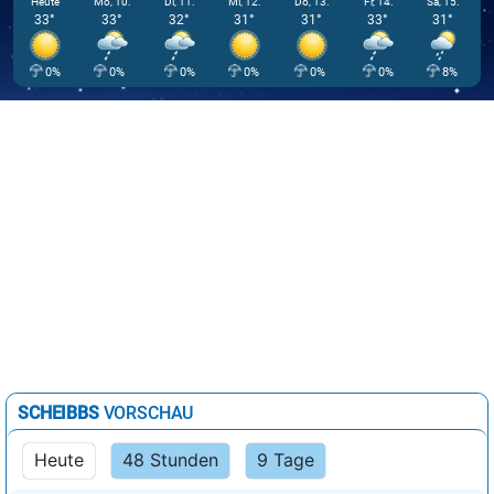
Heute
Mo, 10.
Di, 11.
Mi, 12.
Do, 13.
Fr, 14.
Sa, 15.
33°
33°
32°
31°
31°
33°
31°
0%
0%
0%
0%
0%
0%
8%
SCHEIBBS
VORSCHAU
Heute
48 Stunden
9 Tage