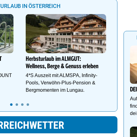
URLAUB IN ÖSTERREICH
Alpine C
geöffnet
Die läng
T
Herbsturlaub im ALMGUT:
Welt ist
Wellness, Berge & Genuss erleben
Tickets:
MOUNT
4*S Auszeit mit ALMSPA, Infinity-
Pools, Verwöhn-Plus-Pension &
DE
Bergmomenten im Lungau.
Auf
fin
dei
RREICHWETTER