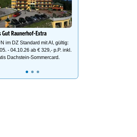
Wanderurlaub im Zillertal
Neuwirt-Finkenberg
Dein Hotel in der Ferien
Finkenberg für Ski- & W
Vergnügen auf bis zu 3
 Gut Raunerhof-Extra
N im DZ Standard mit AI, gültig:
05. - 04.10.26 ab € 329,- p.P. inkl.
atis Dachstein-Sommercard.
19
20