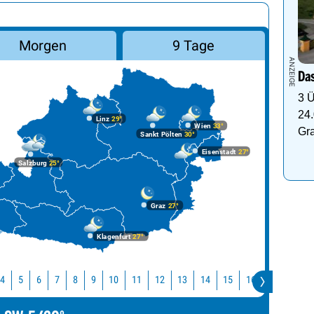
Morgen
9 Tage
Das
3 Ü
24.
Linz
29°
Wien
33°
Gr
Sankt Pölten
30°
Eisenstadt
27°
Salzburg
25°
Graz
27°
Klagenfurt
27°
10
11
12
13
14
15
16
17
18
4
5
6
7
8
9