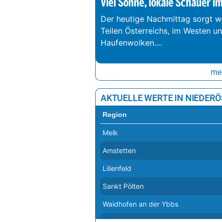
Viel Sonne, lokale Schauer i
Der heutige Nachmittag sorgt we
Teilen Österreichs, im Westen u
Haufenwolken.
...
meh
AKTUELLE WERTE IN NIEDER
Region
Melk
Amstetten
Lilienfeld
Sankt Pölten
Waidhofen an der Ybbs
Hollabrunn