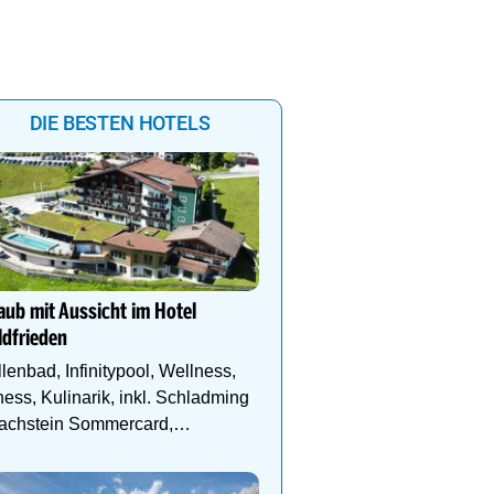
DIE BESTEN HOTELS
Ihr Traumurlaub für die 
Familie
aub mit Aussicht im Hotel
1000m² Wellnessbereich
dfrieden
Etagen, Whirlpool auf de
Dachterrasse, 4 Them
lenbad, Infinitypool, Wellness,
ness, Kulinarik, inkl. Schladming
Dachstein Sommercard,
ndergebiet.