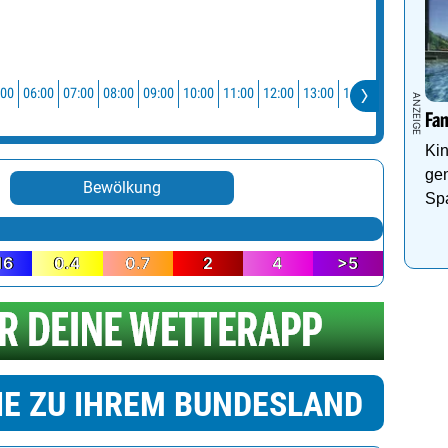
:00
06:00
07:00
08:00
09:00
10:00
11:00
12:00
13:00
14:00
15:00
16:0
Fa
Kin
ge
Bewölkung
Sp
Pa
16
0.4
0.7
2
4
>5
IE ZU IHREM BUNDESLAND