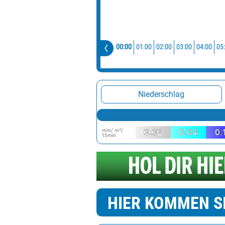
00:00
01:00
02:00
03:00
04:00
05
Niederschlag
mm/ m²/
0.02
0.04
0.
15min
HIER KOMMEN S