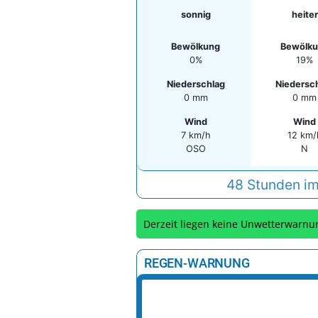
sonnig
heiter
Bewölkung
Bewölk
0%
19%
Niederschlag
Niedersc
0 mm
0 mm
Wind
Wind
7 km/h
12 km/
OSO
N
48 Stunden im
Derzeit liegen keine Unwetterwarnu
REGEN-WARNUNG