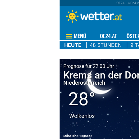
OE24
OE24 V
MENÜ
OE24.AT
ÖSTE
HEUTE
48 STUNDEN
9 T
Prognose für 22:00 Uhr
Krems an der Do
Niederösterreich
28°
Wolkenlos
Stündliche Prognose