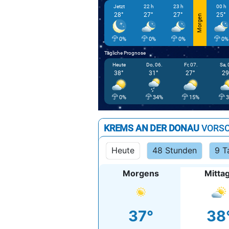
Jetzt
22 h
23 h
00 h
28°
27°
27°
25°
Morgen
0%
0%
0%
0%
Tägliche Prognose
Heute
Do, 06.
Fr, 07.
Sa, 
38°
31°
27°
29
0%
34%
15%
KREMS AN DER DONAU
VORS
Heute
48 Stunden
9 T
Morgens
Mitta
37°
38