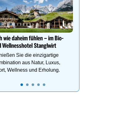
Kühler Sommerurlaub au
Teichalm im Almwellness
Pierer
Wo sich Natur, Entspan
Genuss & Achtsamkeit a
h wie daheim fühlen – im Bio-
einzigartige Weise beg
 Wellnesshotel Stanglwirt
ießen Sie die einzigartige
bination aus Natur, Luxus,
rt, Wellness und Erholung.