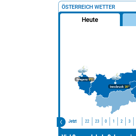
ÖSTERREICH WETTER
Heute
Bregenz
21°
Innsbruck
20°
Jetzt
22
23
0
1
2
3