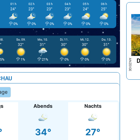
01 h
02 h
03 h
04 h
05 h
06 h
07 h
0
24°
23°
23°
23°
24°
25°
27°
2
0%
0%
0%
0%
0%
0%
0%
08.
So, 09.
Mo, 10.
Di, 11.
Mi, 12.
Do, 13.
°
32°
31°
30°
30°
31°
D
35%
1%
21%
0%
0%
0%
CHAU
age
gs
Abends
Nachts
°
34°
27°