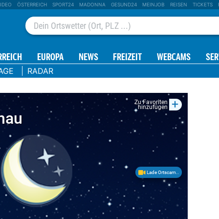
IDEO
ÖSTERREICH
SPORT24
MADONNA
GESUND24
MEINJOB
REISEN
TICKETS
RREICH
EUROPA
NEWS
FREIZEIT
WEBCAMS
SER
AGE
RADAR
+
Zu Favoriten
hinzufügen
nau
Lade Ortscam..