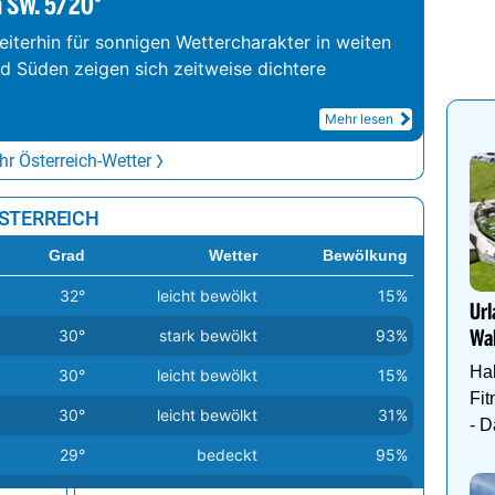
m SW. 5/20°
iterhin für sonnigen Wettercharakter in weiten
nd Süden zeigen sich zeitweise dichtere
Mehr lesen
r Österreich-Wetter
ÖSTERREICH
Grad
Wetter
Bewölkung
32°
leicht bewölkt
15%
Url
30°
stark bewölkt
93%
Wal
Hal
30°
leicht bewölkt
15%
Fit
30°
leicht bewölkt
31%
- 
Wa
29°
bedeckt
95%
29°
leicht bewölkt
11%