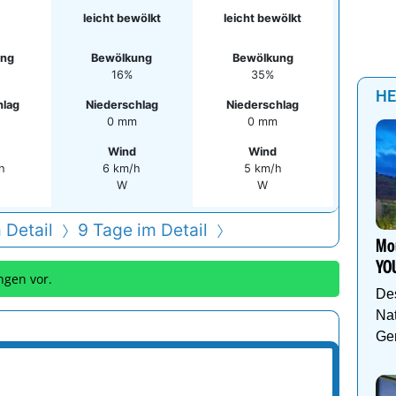
leicht bewölkt
leicht bewölkt
ung
Bewölkung
Bewölkung
16%
35%
HE
hlag
Niederschlag
Niederschlag
0 mm
0 mm
Wind
Wind
h
6 km/h
5 km/h
W
W
 Detail
9 Tage im Detail
Mou
YO
ngen vor.
De
Nat
Gen
mm
m
0.1
0.3