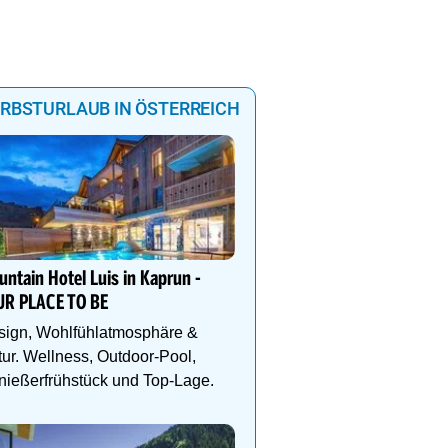
RBSTURLAUB IN ÖSTERREICH
Alpine Coaster Imst bis 
geöffnet!
ntain Hotel Luis in Kaprun -
Die längste Alpen-Achte
UR PLACE TO BE
Welt ist Abenteuer pur! 
Tickets: www.imster-ber
sign, Wohlfühlatmosphäre &
ur. Wellness, Outdoor-Pool,
ießerfrühstück und Top-Lage.
m
mm
mm
mm
1.2
1
0.11