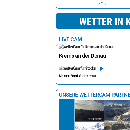
Mödling
WETTER IN 
Krems an der Donau
Wiener Neustadt
LIVE CAM
Waidhofen an der Thaya
Scheibbs
Krems an der Donau
Neunkirchen
Korneuburg
Kaiser-Rast Stockerau
Klosterneuburg
Gänserndorf
UNSERE WETTERCAM PARTN
Baden bei Wien
Mistelbach
Bruck an der Leitha