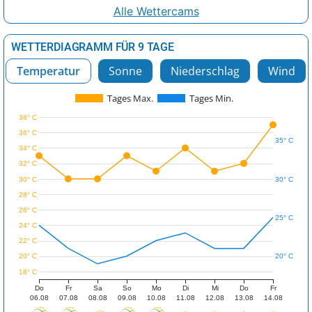
Alle Wettercams
WETTERDIAGRAMM FÜR 9 TAGE
Temperatur
Sonne
Niederschlag
Wind
Tages Max.
Tages Min.
38° C
36° C
35° C
34° C
32° C
30° C
30° C
28° C
26° C
25° C
24° C
22° C
20° C
20° C
18° C
Do
Fr
Sa
So
Mo
Di
Mi
Do
Fr
06.08
07.08
08.08
09.08
10.08
11.08
12.08
13.08
14.08