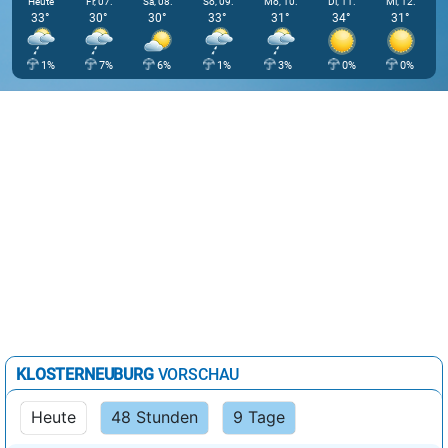
Heute
Fr, 07.
Sa, 08.
So, 09.
Mo, 10.
Di, 11.
Mi, 12.
33°
30°
30°
33°
31°
34°
31°
1%
7%
6%
1%
3%
0%
0%
KLOSTERNEUBURG
VORSCHAU
Heute
48 Stunden
9 Tage