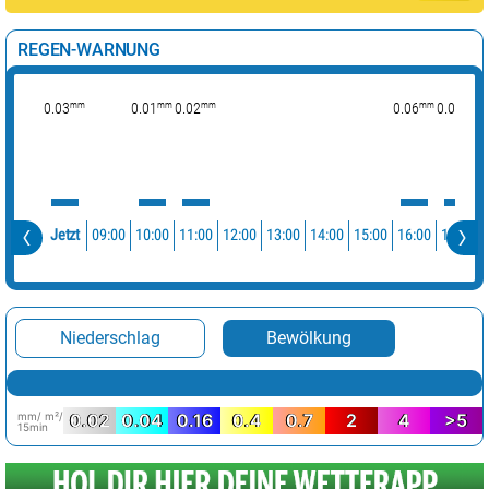
REGEN-WARNUNG
mm
mm
mm
mm
mm
0.03
0.01
0.02
0.06
0.02
09:00
10:00
11:00
12:00
13:00
14:00
15:00
16:00
17:00
Jetzt
Niederschlag
Bewölkung
mm/ m²/
0.02
0.04
0.16
0.4
0.7
2
4
>5
15min