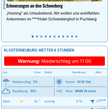
Erinnerungen an den Schneeberg
„Homing“ als Urlaubstrend. Wir wollen uns wohlfühlen.
Ankommen im ****Hotel Schneeberghof in Puchberg
KLOSTERNEUBURG WETTER 8 STUNDEN
Warnung:
Niederschlag um 11:00
Zeit
Grad
Wetter
Bewölkung
Wind
Niederschlag
1%
Sonne
14:52 Std
Bewölkung
35%
Wind
WNW 26 km/h
km/h
13
Jetzt
31 °
sonnig
0 %
km/h