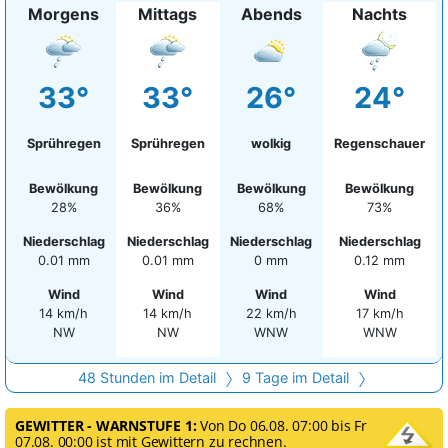
Morgens
Mittags
Abends
Nachts
33°
33°
26°
24°
Sprühregen
Sprühregen
wolkig
Regenschauer
Bewölkung
Bewölkung
Bewölkung
Bewölkung
28%
36%
68%
73%
Niederschlag
Niederschlag
Niederschlag
Niederschlag
0.01 mm
0.01 mm
0 mm
0.12 mm
Wind
Wind
Wind
Wind
14 km/h
14 km/h
22 km/h
17 km/h
NW
NW
WNW
WNW
48 Stunden im Detail
9 Tage im Detail
GEWITTER - WARNSTUFE 1:
Von Do 06.08. 07:00 bis Fr
07.08. 00:00 ist mit Gewittern zu rechnen.