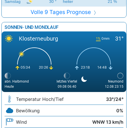
Samstag
30 °
heiter
21 %
Volle 9 Tages Prognose
SONNEN- UND MONDLAUF
Klosterneuburg
31°
1%
0mm
05:34
20:26
23:18
14:48
abn. Halbmond
letztes Viertel
Neumond
Heute
09.08 06:40
12.08 23:15
Temperatur Hoch/Tief
33°/24°
Bewölkung
0%
Wind
WNW 13 km/h