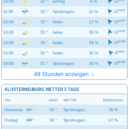
11
10:00
32 °
sonnig
6 %
km/h
11
11:00
33 °
Sprühregen
11 %
km/h
11
12:00
33 °
heiter
17 %
km/h
11
13:00
33 °
heiter
26 %
km/h
10
14:00
33 °
heiter
28 %
km/h
8
15:00
32 °
heiter
30 %
km/h
10
16:00
31 °
Sprühregen
26 %
48 Stunden anzeigen
KLOSTERNEUBURG WETTER 3 TAGE
TAG
GRAD
WETTER
BEWÖLKUNG
Donnerstag
33 °
Sprühregen
35 %
Freitag
30 °
Sprühregen
47 %