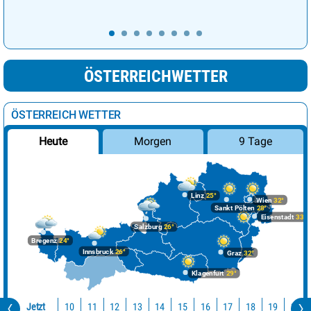
ÖSTERREICHWETTER
ÖSTERREICH WETTER
Morgen
9 Tage
Heute
Linz
25°
Wien
32°
Sankt Pölten
28°
Eisenstadt
33°
Salzburg
26°
Bregenz
24°
Innsbruck
26°
Graz
32°
Klagenfurt
29°
Jetzt
10
11
12
13
14
15
16
17
18
19
20