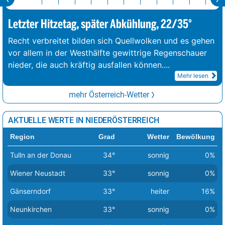
Letzter Hitzetag, später Abkühlung, 22/35°
Recht verbreitet bilden sich Quellwolken und es gehen
vor allem in der Westhälfte gewittrige Regenschauer
nieder, die auch kräftig ausfallen können.
...
Mehr lesen
mehr Österreich-Wetter
AKTUELLE WERTE IN NIEDERÖSTERREICH
Region
Grad
Wetter
Bewölkung
Tulln an der Donau
34°
sonnig
0%
Wiener Neustadt
33°
sonnig
0%
Gänserndorf
33°
heiter
16%
Neunkirchen
33°
sonnig
0%