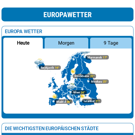
EUROPAWETTER
EUROPA WETTER
Morgen
9 Tage
Heute
Murmansk
17°
Reykjavik
14°
Stockholm
22°
Moskau
25°
Wien
34°
Istanbul
31°
Madrid
38°
DIE WICHTIGSTEN EUROPÄISCHEN STÄDTE