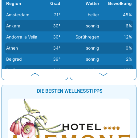
Region
Grad
Wetter
Bewölkung
Amsterdam
21°
heiter
45%
Ankara
30°
sonnig
6%
Andorra la Vella
30°
Sprühregen
12%
Athen
34°
sonnig
0%
Belgrad
39°
sonnig
2%
Berlin
29°
heiter
27%
Bern
34°
Sprühregen
18%
DIE BESTEN WELLNESSTIPPS
Bratislava
36°
heiter
26%
Brüssel
24°
bedeckt
85%
Budapest
39°
sonnig
18%
Bukarest
38°
sonnig
3%
Chisinau
36°
sonnig
9%