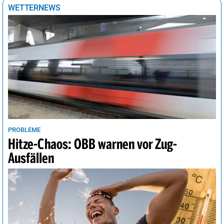
Tokio
30°
Regenschauer
54%
WETTERNEWS
Tunis
36°
sonnig
3%
Vancouver
19°
sonnig
4%
Wellington
10°
sonnig
28%
Wien
34°
Sprühregen
37%
PROBLEME
Hitze-Chaos: ÖBB warnen vor Zug-
Ausfällen