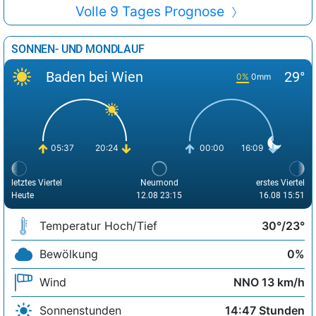
Volle 9 Tages Prognose
SONNEN- UND MONDLAUF
Baden bei Wien
29°
0%
0mm
05:37
20:24
00:00
16:09
letztes Viertel
Neumond
erstes Viertel
Heute
12.08 23:15
16.08 15:51
Temperatur Hoch/Tief
30°/23°
Bewölkung
0%
Wind
NNO 13 km/h
Sonnenstunden
14:47 Stunden