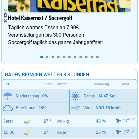
Hotel Kaiserrast / Soccergolf
Täglich warmes Essen ab 7,90€
Veranstaltungen bis 300 Personen
Soccergolf täglich das ganze Jahr geöffnet!
BADEN BEI WIEN WETTER 8 STUNDEN
Zeit
Grad
Wetter
Bewölkung
Wind
Niederschlag
0%
Sonne
14:47 Std
Bewölkung
48%
Wind
NNO 19 km/h
km/h
17
Jetzt
27 °
wolkig
46 %
km/h
15
10:00
27 °
heiter
26 %