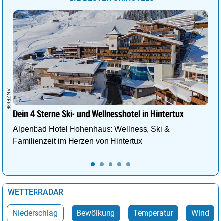
Wien
30°
wolkig
43%
Dein 4 Sterne Ski- und Wellnesshotel in Hintertux
Alpenbad Hotel Hohenhaus: Wellness, Ski &
Familienzeit im Herzen von Hintertux
WETTERRADAR
Niederschlag
Bewölkung
Temperatur
Wind