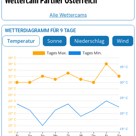
Wettercam Partner Österreich
Alle Wettercams
WETTERDIAGRAMM FÜR 9 TAGE
Temperatur
Sonne
Niederschlag
Wind
Tages Max.
Tages Min.
38° C
36° C
35° C
34° C
32° C
30° C
30° C
28° C
26° C
25° C
24° C
22° C
20° C
20° C
18° C
16° C
15° C
14° C
Fr
Sa
So
Mo
Di
Mi
Do
Fr
Sa