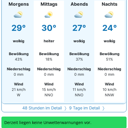
Morgens
Mittags
Abends
Nachts
29°
30°
27°
24°
wolkig
heiter
wolkig
wolkig
Bewölkung
Bewölkung
Bewölkung
Bewölkung
43%
18%
37%
51%
Niederschlag
Niederschlag
Niederschlag
Niederschlag
0 mm
0 mm
0 mm
0 mm
Wind
Wind
Wind
Wind
21 km/h
15 km/h
11 km/h
10 km/h
W
NNO
NNO
NNW
48 Stunden im Detail
9 Tage im Detail
Derzeit liegen keine Unwetterwarnungen vor.