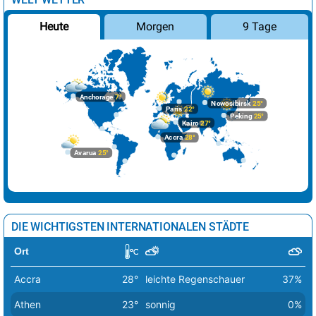
Prag
14°
heiter
12%
Morgen
9 Tage
Heute
Reykjavik
9°
leichte Regenschauer
82%
Riga
6°
leichte Schneeschauer
19%
Rom
19°
sonnig
1%
Anchorage
7°
Nowosibirsk
25°
Sarajevo
22°
sonnig
0%
Paris
22°
Peking
25°
Kairo
27°
Skopje
24°
sonnig
1%
Accra
28°
Avarua
25°
Sofia
21°
sonnig
3%
Stockholm
9°
stark bewölkt
64%
Tallinn
6°
wolkig
44%
DIE WICHTIGSTEN INTERNATIONALEN STÄDTE
Tirana
22°
sonnig
3%
Ort
Vaduz
22°
heiter
11%
Accra
28°
leichte Regenschauer
37%
Valletta
17°
sonnig
2%
Athen
23°
sonnig
0%
Vatikan Stadt
23°
sonnig
0%