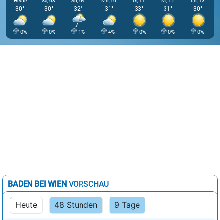
Heute
Sa, 08.
So, 09.
Mo, 10.
Di, 11.
Mi, 12.
Do, 13.
30°
30°
32°
31°
33°
31°
30°
0%
0%
1%
4%
0%
0%
0%
BADEN BEI WIEN
VORSCHAU
Heute
48 Stunden
9 Tage