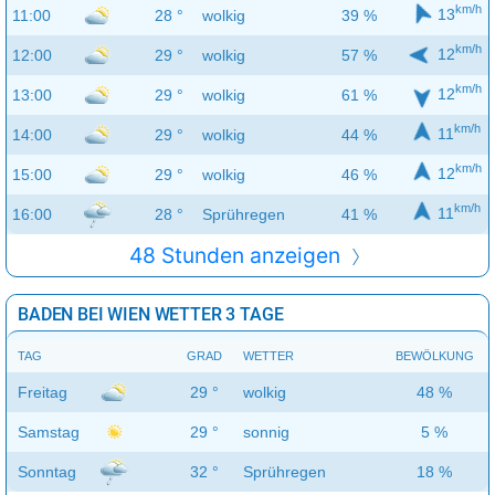
km/h
13
11:00
28 °
wolkig
39 %
km/h
12
12:00
29 °
wolkig
57 %
km/h
12
13:00
29 °
wolkig
61 %
km/h
11
14:00
29 °
wolkig
44 %
km/h
12
15:00
29 °
wolkig
46 %
km/h
11
16:00
28 °
Sprühregen
41 %
48 Stunden anzeigen
BADEN BEI WIEN WETTER 3 TAGE
TAG
GRAD
WETTER
BEWÖLKUNG
Freitag
29 °
wolkig
48 %
Samstag
29 °
sonnig
5 %
Sonntag
32 °
Sprühregen
18 %