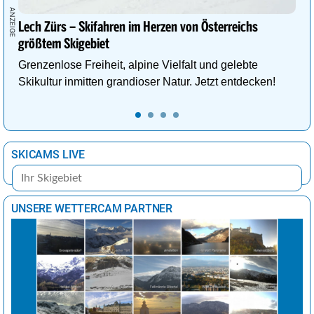
Lima
23°
wolkig
44%
Lech Zürs – Skifahren im Herzen von Österreichs
London
19°
wolkig
61%
größtem Skigebiet
Los Angeles
18°
leichte Regenschauer
29%
Grenzenlose Freiheit, alpine Vielfalt und gelebte
Madrid
25°
sonnig
3%
Skikultur inmitten grandioser Natur. Jetzt entdecken!
Mexiko-Stadt
30°
heiter
19%
Moskau
9°
Regen
100%
SKICAMS LIVE
Nairobi
25°
Regenschauer
65%
New York
12°
wolkig
42%
Ottawa
17°
heiter
15%
UNSERE WETTERCAM PARTNER
Panama-Stadt
30°
leichte Regenschauer
29%
Paris
22°
sonnig
8%
Peking
25°
sonnig
0%
Perth
25°
sonnig
0%