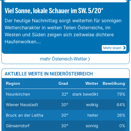
Viel Sonne, lokale Schauer im SW. 5/20°
Der heutige Nachmittag sorgt weiterhin für sonnigen
Wettercharakter in weiten Teilen Österreichs, im
Westen und Süden zeigen sich zeitweise dichtere
Haufenwolken.
...
Mehr lesen
mehr Österreich-Wetter
AKTUELLE WERTE IN NIEDERÖSTERREICH
Region
Grad
Wetter
Bewölkung
Neunkirchen
32°
stark bewölkt
79%
Wiener Neustadt
30°
wolkig
64%
Bruck an der Leitha
30°
heiter
26%
Gänserndorf
30°
sonnig
0%