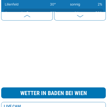
Lilienfeld
30°
sonnig
2%
Krems an der Donau
29°
wolkig
50%
Waidhofen an der Ybbs
29°
sonnig
9%
Tulln an der Donau
29°
heiter
22%
Scheibbs
29°
heiter
18%
Mödling
29°
sonnig
0%
Mistelbach
29°
sonnig
4%
Melk
29°
wolkig
49%
Sankt Pölten
29°
stark bewölkt
76%
Korneuburg
29°
sonnig
1%
Klosterneuburg
29°
sonnig
0%
WETTER IN BADEN BEI WIEN
Baden bei Wien
29°
sonnig
0%
LIVE CAM