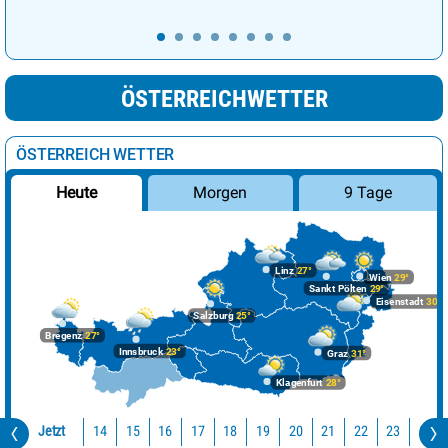
ÖSTERREICHWETTER
ÖSTERREICH WETTER
Morgen
9 Tage
Heute
Linz
27°
Wien
29°
Sankt Pölten
29°
Eisenstadt
30°
Salzburg
25°
Bregenz
27°
Innsbruck
23°
Graz
31°
Klagenfurt
28°
Jetzt
14
15
16
17
18
19
20
21
22
23
0