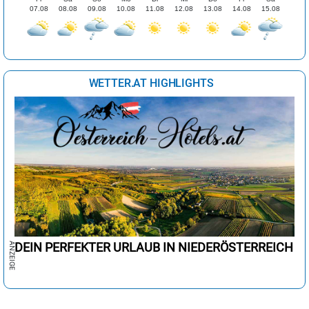
07.08
08.08
09.08
10.08
11.08
12.08
13.08
14.08
15.08
WETTER.AT HIGHLIGHTS
DEIN PERFEKTER URLAUB IN NIEDERÖSTERREICH