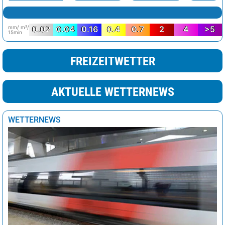
mm/ m²/
0.02
0.04
0.16
0.4
0.7
2
4
>5
15min
FREIZEITWETTER
AKTUELLE WETTERNEWS
WETTERNEWS