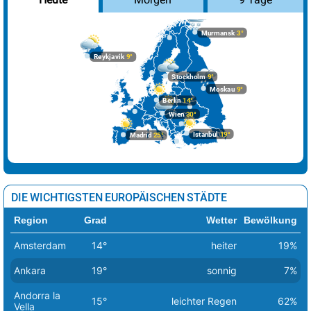
Murmansk
3°
Reykjavik
9°
Stockholm
9°
Moskau
9°
Berlin
14°
Wien
30°
Istanbul
19°
Madrid
25°
DIE WICHTIGSTEN EUROPÄISCHEN STÄDTE
Region
Grad
Wetter
Bewölkung
Amsterdam
14°
heiter
19%
Ankara
19°
sonnig
7%
Andorra la
15°
leichter Regen
62%
Vella