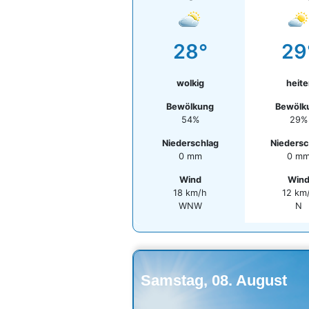
28°
29
wolkig
heite
Bewölkung
Bewölk
54%
29%
Niederschlag
Niedersc
0 mm
0 m
Wind
Win
18 km/h
12 km
WNW
N
Samstag, 08. August