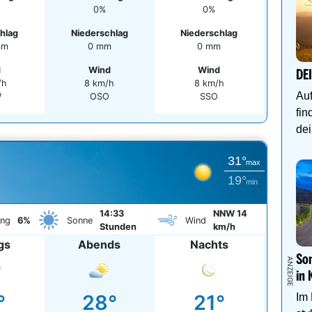
0%
0%
hlag
Niederschlag
Niederschlag
mm
0 mm
0 mm
d
Wind
Wind
DE
/h
8 km/h
8 km/h
Auf
W
OSO
SSO
fin
dei
31°
max
19°
min
14:33
NNW 14
ung
6%
Sonne
Wind
Stunden
km/h
gs
Abends
Nachts
Som
in 
°
28°
21°
Im