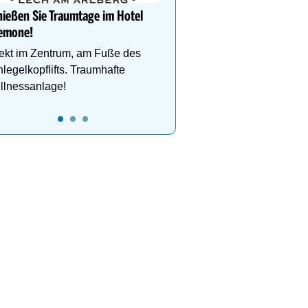
Dachterrasse, 4 Them
ießen Sie Traumtage im Hotel
emone!
ekt im Zentrum, am Fuße des
legelkopflifts. Traumhafte
llnessanlage!