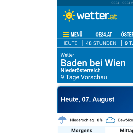
OE24
OE24 V
MENÜ
OE24.AT
ÖSTE
HEUTE
48 STUNDEN
9 
Baden bei Wien
Niederösterreich
Heute, 07. August
Niederschlag
0%
Bewölk
Morgens
Mitta