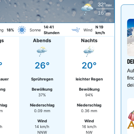
32°
max
16°
min
14:41
N 19
ng
18%
Sonne
Wind
Stunden
km/h
gs
Abends
Nachts
DE
°
26°
20°
Auf
fin
auer
Sprühregen
leichter Regen
dei
ung
Bewölkung
Bewölkung
37%
94%
hlag
Niederschlag
Niederschlag
mm
0.09 mm
0.36 mm
Wind
Wind
/h
14 km/h
16 km/h
NNW
NW