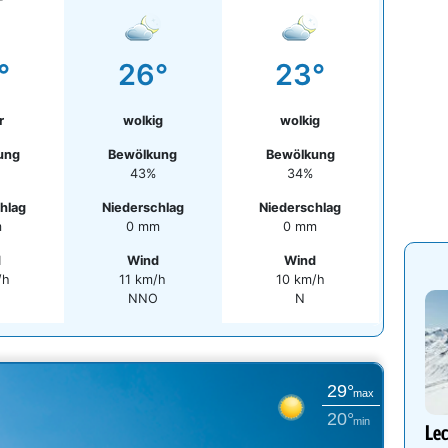
°
26°
23°
r
wolkig
wolkig
ung
Bewölkung
Bewölkung
43%
34%
hlag
Niederschlag
Niederschlag
m
0 mm
0 mm
d
Wind
Wind
/h
11 km/h
10 km/h
NNO
N
29°
max
20°
min
Lec