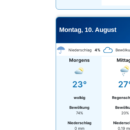
Montag, 10. August
Niederschlag
4%
Bewölk
Morgens
Mitta
23°
27
wolkig
Regensch
Bewölkung
Bewölk
74%
20%
Niederschlag
Niedersc
0 mm
0.19 