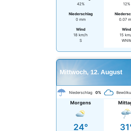
42%
12%
Niederschlag
Niedersc
0 mm
0.07 
Wind
Win
18 km/h
15 km
S
WN
Mittwoch, 12. August
Niederschlag
0%
Bewölk
Morgens
Mitta
24°
31