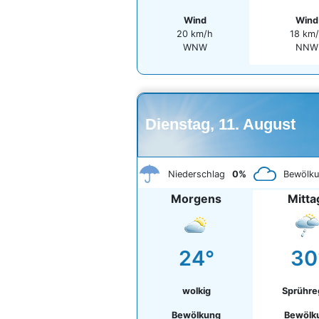
Wind
Wind
20 km/h
18 km
WNW
NNW
Dienstag, 11. August
Niederschlag
0%
Bewölk
Morgens
Mitta
24°
30
wolkig
Sprühr
Bewölkung
Bewölk