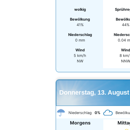
wolkig
Sprühr
Bewölkung
Bewölk
41%
44%
Niederschlag
Niedersc
0 mm
0.04 
Wind
Win
5 km/h
8 km/
NW
NN
Donnerstag, 13. August
Niederschlag
0%
Bewölk
Morgens
Mitta