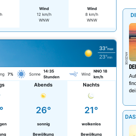
Wind
Wind
D
/h
12 km/h
8 km/h
WNW
WNW
33°
max
23°
min
DE
14:35
NNO 18
ung
7%
Sonne
Wind
Auf
Stunden
km/h
fin
gs
Abends
Nachts
dei
°
26°
21°
DAS
egen
sonnig
wolkenlos
ung
Bewölkung
Bewölkung