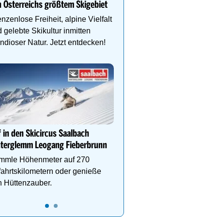
 Österreichs größtem Skigebiet
Schlegelkopflifts. Traum
Wellnessanlage!
nzenlose Freiheit, alpine Vielfalt
 gelebte Skikultur inmitten
ndioser Natur. Jetzt entdecken!
DEIN PERFEKTER SKIUR
Auf www.oesterreich-hot
findest du die richtige Un
deinen perfekten Skiurl
 in den Skicircus Saalbach
nterglemm Leogang Fieberbrunn
mmle Höhenmeter auf 270
ahrtskilometern oder genieße
 Hüttenzauber.