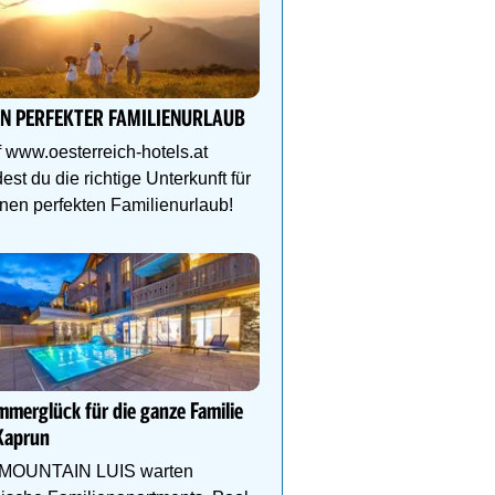
Sommerlicher Spaß im F
Wem das Schwimmbad 
IN PERFEKTER FAMILIENURLAUB
langweilig ist, kühlt sich
Biberburg, Krokobahn &
 www.oesterreich-hotels.at
dest du die richtige Unterkunft für
nen perfekten Familienurlaub!
Natur- und Wellnesshote
Höflehner****S -Regio
Schladming-Dachstein
Perfekter Familienurlaub
Kinder-Aktivprogramm, 
merglück für die ganze Familie
Abenteuer, Alpakas Meet
Kaprun
Familien-Spa uvm.
 MOUNTAIN LUIS warten