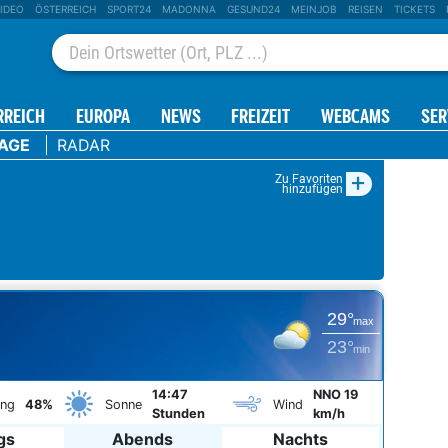
IDEO
ÖSTERREICH
SPORT24
MADONNA
GESUND24
MEINJOB
REISEN
TICKETS
RREICH
EUROPA
NEWS
FREIZEIT
WEBCAMS
SER
TAGE
RADAR
+
Zu Favoriten
hinzufügen
29°
max
23°
min
14:47
NNO 19
ung
48%
Sonne
Wind
Stunden
km/h
gs
Abends
Nachts