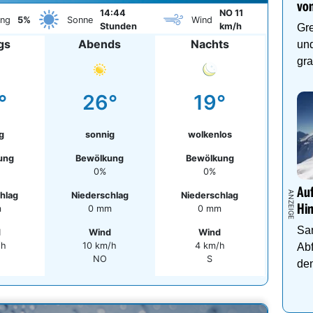
von
14:44
NO 11
ung
5%
Sonne
Wind
Stunden
km/h
Gre
gs
Abends
Nachts
und
gra
°
26°
19°
g
sonnig
wolkenlos
ung
Bewölkung
Bewölkung
0%
0%
Auf
hlag
Niederschlag
Niederschlag
Hi
m
0 mm
0 mm
Sa
d
Wind
Wind
/h
10 km/h
4 km/h
Abf
NO
S
den