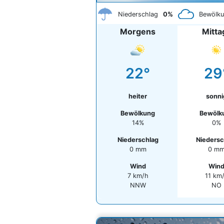
Niederschlag
0%
Bewölk
Morgens
Mitta
22°
29
heiter
sonni
Bewölkung
Bewölk
14%
0%
Niederschlag
Niedersc
0 mm
0 m
Wind
Win
7 km/h
11 km
NNW
NO