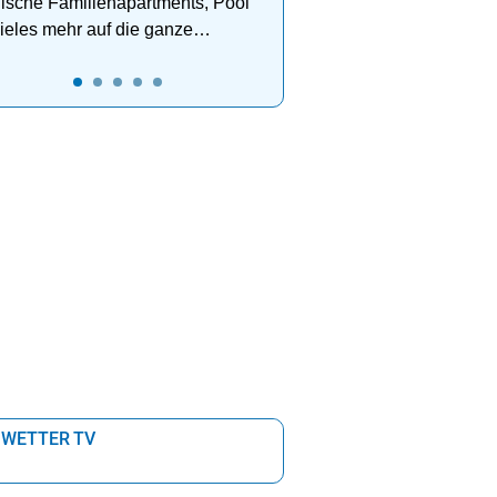
lische Familienapartments, Pool
ieles mehr auf die ganze
ilie!
 WETTER TV