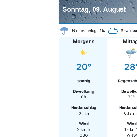
Sonntag, 09. August
Niederschlag
1%
Bewölku
Morgens
Mitta
20°
28
sonnig
Regensch
Bewölkung
Bewölk
0%
78%
Niederschlag
Niedersc
0 mm
0.12 
Wind
Wind
2 km/h
19 km
OSO
WNW