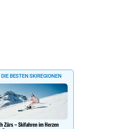
DIE BESTEN SKIREGIONEN
Genießen Sie Traumtage 
Anemone!
h Zürs – Skifahren im Herzen
Direkt im Zentrum, am 