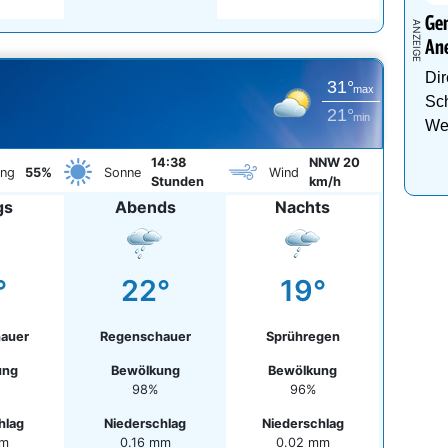
Gen
An
Dir
31°
max
Sch
21°
min
We
14:38
NNW 20
ung
55%
Sonne
Wind
Stunden
km/h
gs
Abends
Nachts
°
22°
19°
auer
Regenschauer
Sprühregen
ung
Bewölkung
Bewölkung
98%
96%
hlag
Niederschlag
Niederschlag
mm
0.16 mm
0.02 mm