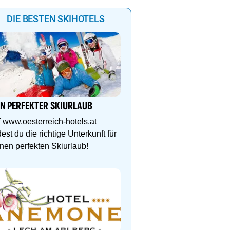
DIE BESTEN SKIHOTELS
Das Gut Raunerhof-Extr
3 ÜN im DZ Standard mit 
IN PERFEKTER SKIURLAUB
24.05. - 04.10.26 ab € 329
Gratis Dachstein-Somme
 www.oesterreich-hotels.at
dest du die richtige Unterkunft für
nen perfekten Skiurlaub!
Ihr Traumurlaub für die 
Familie
1000m² Wellnessbereich
Etagen, Whirlpool auf de