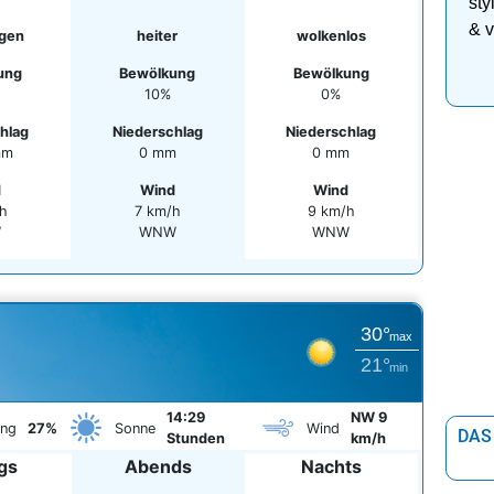
sty
& v
egen
heiter
wolkenlos
Fam
ung
Bewölkung
Bewölkung
10%
0%
hlag
Niederschlag
Niederschlag
mm
0 mm
0 mm
d
Wind
Wind
h
7 km/h
9 km/h
W
WNW
WNW
30°
max
21°
min
14:29
NW 9
ung
27%
Sonne
Wind
DAS
Stunden
km/h
gs
Abends
Nachts