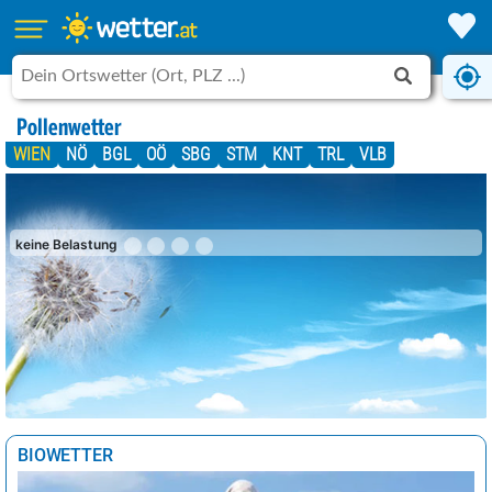
Pollenwetter
WIEN
NÖ
BGL
OÖ
SBG
STM
KNT
TRL
VLB
keine Belastung
BIOWETTER