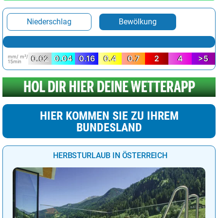
Niederschlag
Bewölkung
mm/ m²/
0.02
0.04
0.16
0.4
0.7
2
4
>5
15min
HIER KOMMEN SIE ZU IHREM
BUNDESLAND
HERBSTURLAUB IN ÖSTERREICH