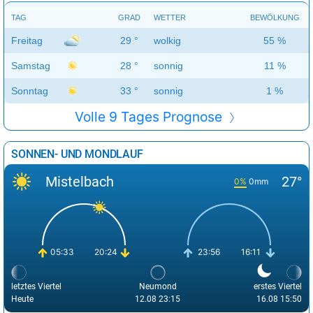
TAG
GRAD
WETTER
BEWÖLKUNG
Freitag
29 °
wolkig
55 %
Samstag
28 °
sonnig
11 %
Sonntag
33 °
sonnig
1 %
Volle 9 Tages Prognose
SONNEN- UND MONDLAUF
Mistelbach
27°
0%
0mm
05:33
20:24
23:56
16:11
letztes Viertel
Neumond
erstes Viertel
Heute
12.08 23:15
16.08 15:50