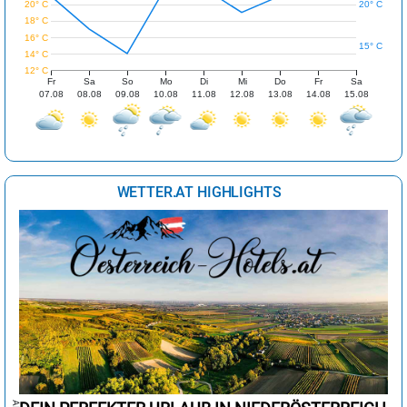
20° C
20° C
18° C
16° C
15° C
14° C
12° C
Fr
Sa
So
Mo
Di
Mi
Do
Fr
Sa
07.08
08.08
09.08
10.08
11.08
12.08
13.08
14.08
15.08
WETTER.AT HIGHLIGHTS