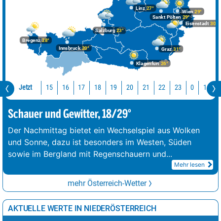
Linz
27°
Wien
29°
Sankt Pölten
29°
Eisenstadt
30°
Salzburg
23°
Bregenz
28°
Innsbruck
20°
Graz
31°
Klagenfurt
26°
Jetzt
15
16
17
18
19
20
21
22
23
0
1
2
Schauer und Gewitter, 18/29°
Der Nachmittag bietet ein Wechselspiel aus Wolken
und Sonne, dazu ist besonders im Westen, Süden
sowie im Bergland mit Regenschauern und
...
Mehr lesen
mehr Österreich-Wetter
AKTUELLE WERTE IN NIEDERÖSTERREICH