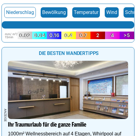
Niederschlag
Bewölkung
Temperatur
Wind
Schn
mm/ m²/
0.02
0.04
0.16
0.4
0.7
2
4
>5
15min
DIE BESTEN WANDERTIPPS
Ihr Traumurlaub für die ganze Familie
1000m² Wellnessbereich auf 4 Etagen, Whirlpool auf