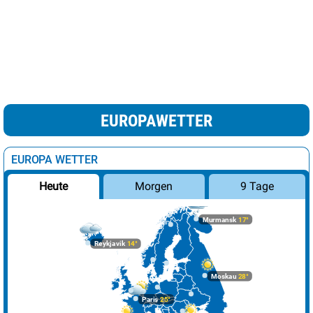
EUROPAWETTER
EUROPA WETTER
Morgen
9 Tage
Heute
Murmansk
17°
Reykjavik
14°
Moskau
28°
Paris
25°