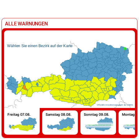
ALLE WARNUNGEN
Wählen Sie einen Bezirk auf der Karte
Offizielle Unwetterwarnungen der ZAMG
Freitag 07.08.
Samstag 08.08.
Sonntag 09.08.
Montag 10
Für Sonntag liegen derzeit keine Warnungen für Österreich vor!
Für Montag liegen derzeit keine 