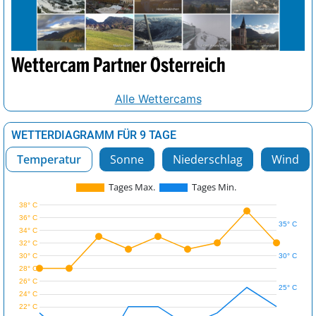
Wettercam Partner Österreich
Alle Wettercams
WETTERDIAGRAMM FÜR 9 TAGE
Temperatur
Sonne
Niederschlag
Wind
Tages Max.
Tages Min.
38° C
36° C
35° C
34° C
32° C
30° C
30° C
28° C
26° C
25° C
24° C
22° C