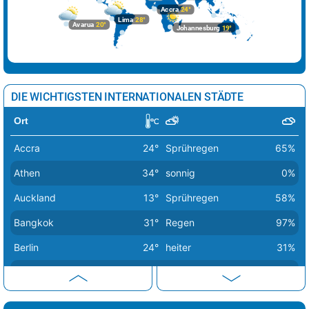
Sofia
33°
sonnig
4%
Accra
24°
Lima
28°
Avarua
20°
Johannesburg
19°
Stockholm
19°
Sprühregen
38%
Tallinn
20°
Regenschauer
35%
Tirana
34°
sonnig
11%
DIE WICHTIGSTEN INTERNATIONALEN STÄDTE
Vaduz
28°
Sprühregen
25%
Ort
Valletta
28°
sonnig
0%
Accra
24°
Sprühregen
65%
Vatikan Stadt
38°
sonnig
1%
Athen
34°
sonnig
0%
Vilnius
23°
leichter Regen
85%
Auckland
13°
Sprühregen
58%
Warschau
23°
leichter Regen
82%
Bangkok
31°
Regen
97%
Wien
29°
sonnig
0%
Berlin
24°
heiter
31%
Zagreb
35°
Sprühregen
7%
Bern
26°
Sprühregen
47%
Buenos Aires
16°
sonnig
34%