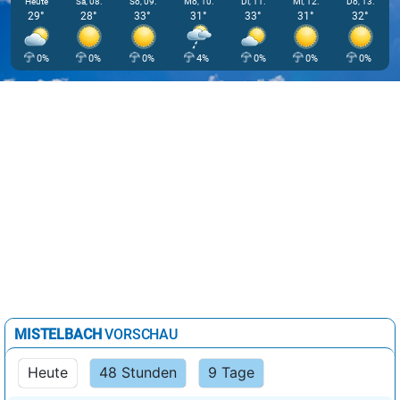
Heute
Sa, 08.
So, 09.
Mo, 10.
Di, 11.
Mi, 12.
Do, 13.
29°
28°
33°
31°
33°
31°
32°
0%
0%
0%
4%
0%
0%
0%
MISTELBACH
VORSCHAU
Heute
48 Stunden
9 Tage