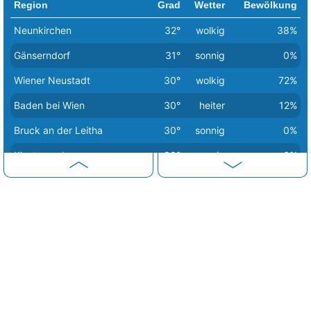
Region
Grad
Wetter
Bewölkung
Neunkirchen
32°
wolkig
38%
Gänserndorf
31°
sonnig
0%
Wiener Neustadt
30°
wolkig
72%
Baden bei Wien
30°
heiter
12%
Bruck an der Leitha
30°
sonnig
0%
Klosterneuburg
30°
sonnig
6%
Korneuburg
30°
wolkig
43%
Lilienfeld
30°
sonnig
6%
Krems an der Donau
29°
sonnig
7%
Waidhofen an der Ybbs
29°
wolkig
44%
Tulln an der Donau
29°
heiter
28%
Scheibbs
29°
sonnig
0%