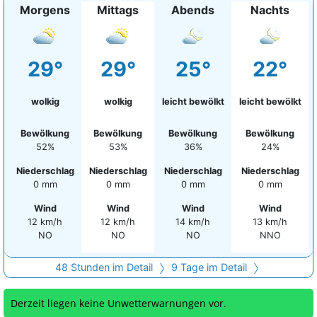
Morgens
Mittags
Abends
Nachts
29°
29°
25°
22°
wolkig
wolkig
leicht bewölkt
leicht bewölkt
Bewölkung
Bewölkung
Bewölkung
Bewölkung
52%
53%
36%
24%
Niederschlag
Niederschlag
Niederschlag
Niederschlag
0 mm
0 mm
0 mm
0 mm
Wind
Wind
Wind
Wind
12 km/h
12 km/h
14 km/h
13 km/h
NO
NO
NO
NNO
48 Stunden im Detail
9 Tage im Detail
Derzeit liegen keine Unwetterwarnungen vor.