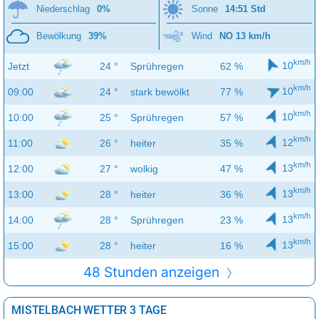
Niederschlag
0%
Sonne
14:51 Std
Bewölkung
39%
Wind
NO 13 km/h
km/h
10
Jetzt
24 °
Sprühregen
62 %
km/h
10
09:00
24 °
stark bewölkt
77 %
km/h
10
10:00
25 °
Sprühregen
57 %
km/h
12
11:00
26 °
heiter
35 %
km/h
13
12:00
27 °
wolkig
47 %
km/h
13
13:00
28 °
heiter
36 %
km/h
13
14:00
28 °
Sprühregen
23 %
km/h
13
15:00
28 °
heiter
16 %
48 Stunden anzeigen
MISTELBACH WETTER 3 TAGE