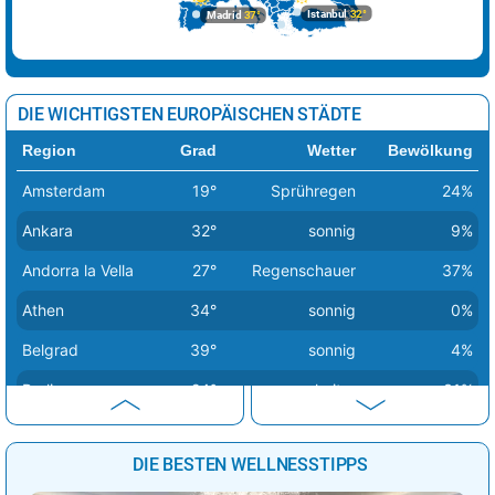
Istanbul
32°
Madrid
37°
DIE WICHTIGSTEN EUROPÄISCHEN STÄDTE
Region
Grad
Wetter
Bewölkung
Amsterdam
19°
Sprühregen
24%
Ankara
32°
sonnig
9%
Andorra la Vella
27°
Regenschauer
37%
Athen
34°
sonnig
0%
Belgrad
39°
sonnig
4%
Berlin
24°
heiter
31%
Bern
26°
Sprühregen
47%
DIE BESTEN WELLNESSTIPPS
Bratislava
29°
wolkig
64%