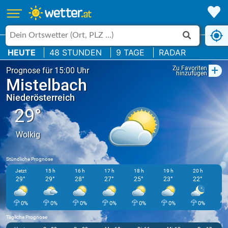
HEUTE
48 STUNDEN
9 TAGE
RADAR
+
Zu Favoriten
Prognose für 15:00 Uhr
hinzufügen
Mistelbach
Niederösterreich
29°
Wolkig
Stündliche Prognose
Jetzt
15 h
16 h
17 h
18 h
19 h
20 h
21
29°
29°
28°
27°
25°
23°
22°
2
0%
0%
0%
0%
0%
0%
0%
Tägliche Prognose