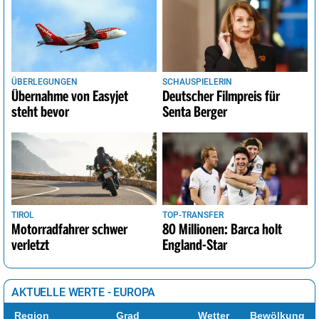
ÜBERLEGUNGEN
SCHAUSPIELERIN
Übernahme von Easyjet
Deutscher Filmpreis für
steht bevor
Senta Berger
TIROL
TOP-TRANSFER
Motorradfahrer schwer
80 Millionen: Barca holt
verletzt
England-Star
AKTUELLE WERTE - EUROPA
Region
Grad
Wetter
Bewölkung