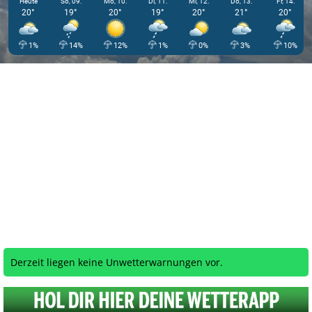
Heute
So, 09.
Mo, 10.
Di, 11.
Mi, 12.
Do, 13.
Fr, 14.
20°
19°
20°
19°
20°
21°
20°
1%
14%
12%
1%
0%
3%
10%
Derzeit liegen keine Unwetterwarnungen vor.