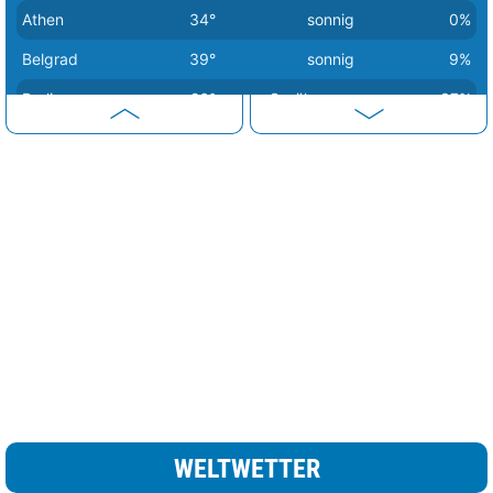
Athen
34°
sonnig
0%
Belgrad
39°
sonnig
9%
Berlin
26°
Sprühregen
37%
Bern
30°
Regen
16%
Bratislava
30°
heiter
35%
Brüssel
27°
heiter
47%
Budapest
38°
sonnig
7%
Bukarest
37°
sonnig
6%
Chisinau
36°
heiter
15%
Dublin
19°
Sprühregen
47%
Helsinki
20°
heiter
25%
Kiew
31°
Regenschauer
32%
WELTWETTER