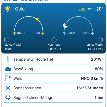
Oslo
20°
0.2%
1mm
05:08
21:33
23:05
19:59
letztes Viertel
Neumond
erstes Viertel
Heute
12.08 23:15
16.08 15:50
Temperatur Hoch/Tief
20°/9°
Bewölkung
80%
Wind
NNO 6 km/h
Sonnenstunden
16:25 Stunden
Regen-Schnee-Menge
1mm