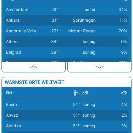
Amsterdam
23°
heiter
44%
Ankara
31°
Sprühregen
11%
Andorra la Vella
23°
leichter Regen
20%
Athen
34°
sonnig
0%
Belgrad
39°
sonnig
9%
Berlin
26°
Sprühregen
37%
Bern
30°
Regen
16%
WÄRMSTE ORTE WELTWEIT
Bratislava
30°
heiter
35%
Ort
Brüssel
27°
heiter
47%
Basra
51°
sonnig
4%
Budapest
38°
sonnig
7%
Ahvaz
51°
sonnig
2%
Bukarest
37°
sonnig
6%
Abadan
51°
sonnig
3%
Chisinau
36°
heiter
15%