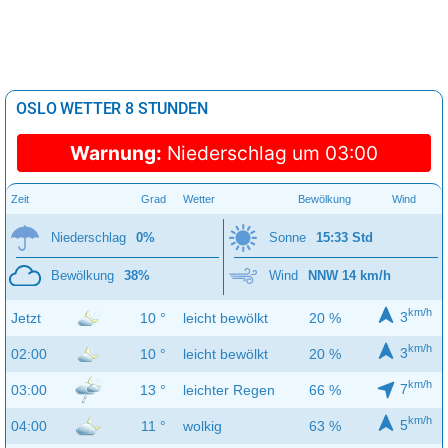
OSLO WETTER 8 STUNDEN
Warnung:
Niederschlag um 03:00
Zeit
Grad
Wetter
Bewölkung
Wind
Niederschlag
0%
Sonne
15:33 Std
Bewölkung
38%
Wind
NNW 14 km/h
km/h
3
Jetzt
10 °
leicht bewölkt
20 %
km/h
3
02:00
10 °
leicht bewölkt
20 %
km/h
7
03:00
13 °
leichter Regen
66 %
km/h
5
04:00
11 °
wolkig
63 %