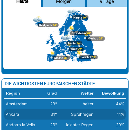
Morgen
9 Tage
Heute
Kiruna
16°
Reykjavik
14°
Stockholm
20°
Moskau
24°
Berlin
26°
Wien
29°
Istanbul
31°
Madrid
38°
DIE WICHTIGSTEN EUROPÄISCHEN STÄDTE
Region
Grad
Wetter
Bewölkung
Amsterdam
23°
heiter
44%
Ankara
31°
Sprühregen
11%
Andorra la Vella
23°
leichter Regen
20%