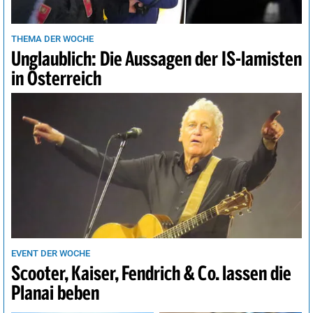
Wellington
13°
Regenschauer
93%
Wien
29°
sonnig
24%
THEMA DER WOCHE
Unglaublich: Die Aussagen der IS-lamisten
in Österreich
EVENT DER WOCHE
Scooter, Kaiser, Fendrich & Co. lassen die
Planai beben