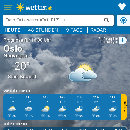
HEUTE
48 STUNDEN
9 TAGE
RADAR
+
Zu Favoriten
Prognose für 16:00 Uhr
hinzufügen
Oslo
Norwegen
20°
Stark Bewölkt
Stündliche Prognose
Jetzt
18 h
19 h
20 h
21 h
22 h
23 h
17°
17°
13°
13°
13°
12°
12°
Morgen
0%
0%
0%
0%
0%
0%
0%
Tägliche Prognose