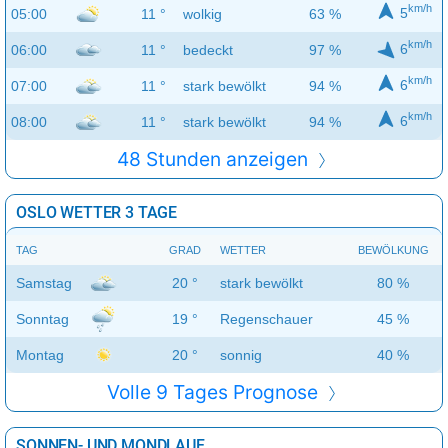
km/h
5
05:00
11 °
wolkig
63 %
km/h
6
06:00
11 °
bedeckt
97 %
km/h
6
07:00
11 °
stark bewölkt
94 %
km/h
6
08:00
11 °
stark bewölkt
94 %
48 Stunden anzeigen
OSLO WETTER 3 TAGE
TAG
GRAD
WETTER
BEWÖLKUNG
Samstag
20 °
stark bewölkt
80 %
Sonntag
19 °
Regenschauer
45 %
Montag
20 °
sonnig
40 %
Volle 9 Tages Prognose
SONNEN- UND MONDLAUF