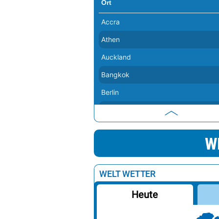
Ort
Accra
Athen
Auckland
Bangkok
Berlin
Bern
Buenos Aires
W
Canberra
Delhi
WELT WETTER
Dubai
Heute
Havanna
Istanbul