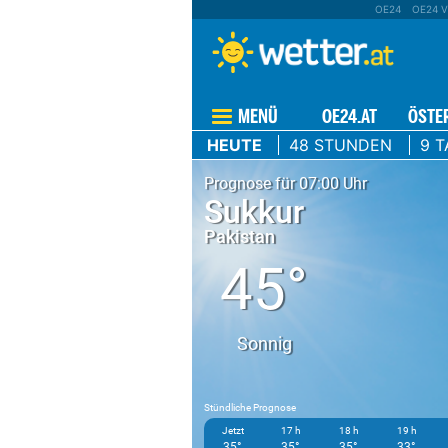
OE24
OE24 V
MENÜ
OE24.AT
ÖSTE
HEUTE
48 STUNDEN
9 T
Prognose für 07:00 Uhr
Sukkur
Pakistan
45°
Sonnig
Stündliche Prognose
Jetzt
17 h
18 h
19 h
35°
35°
35°
33°