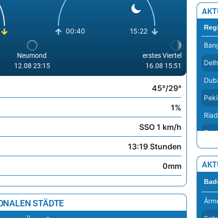
Vati
AKT
Reg
Viln
00:40
15:22
Ban
War
Neumond
erstes Viertel
Delh
Wie
12.08 23:15
16.08 15:51
Dub
Zag
45°/29°
Pek
1%
Riad
SSO 1 km/h
Toki
13:19 Stunden
AKT
0mm
Bad
Ärme
IONALEN STÄDTE