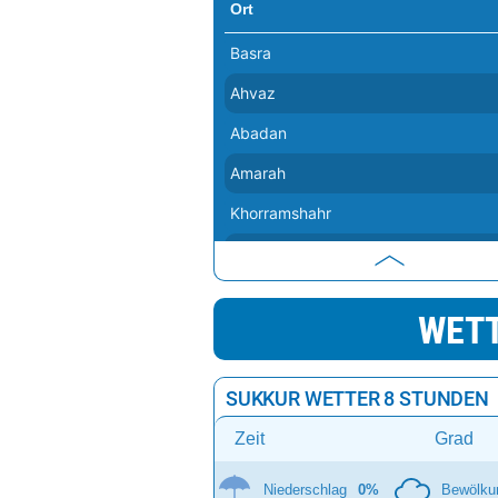
Ort
Basra
Ahvaz
Abadan
Amarah
Khorramshahr
Nasiriya
Dezful
WETT
Kut
Diwaniyya
SUKKUR WETTER 8 STUNDEN
Hillah
Zeit
Grad
Niederschlag
0%
Bewölku