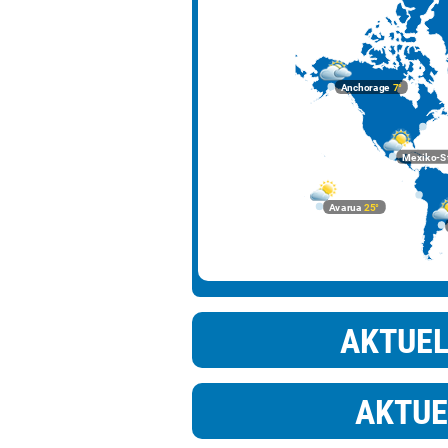
Johannesburg
Kairo
Anchorage
7°
Lima
London
Mexiko-S
Los Angeles
Madrid
Avarua
25°
Mexiko-Stadt
Moskau
Nairobi
AKTUE
New York
Ottawa
AKTUE
Panama-Stadt