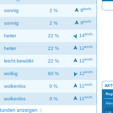
Kie
km/h
9
sonnig
2 %
Kop
km/h
9
sonnig
2 %
Liss
Ljub
km/h
14
heiter
22 %
Lon
km/h
12
heiter
22 %
Lux
Mad
km/h
12
leicht bewölkt
22 %
Min
km/h
12
wolkig
60 %
Mos
km/h
11
AKT
wolkenlos
0 %
Niko
Reg
Oslo
km/h
11
wolkenlos
0 %
Hav
Pari
tunden anzeigen
Los 