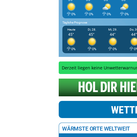
0%
0%
0%
0%
Tägliche Prognose
Heute
Di, 28.
Mi, 29.
Do, 3
45°
45°
44°
44°
0%
0%
0%
0
Derzeit liegen keine Unwetterwarnu
WETTE
WÄRMSTE ORTE WELTWEIT