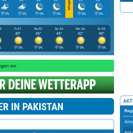
Morgen
Nasi
0%
0%
0%
0%
0%
0%
0%
Dezf
Kut
0.
Fr, 01.
Sa, 02.
So, 03.
Mo, 04.
Di, 05.
45°
45°
45°
42°
40°
Diw
Hill
%
0%
0%
0%
0%
0%
ngen vor.
AKT
R IN PAKISTAN
Reg
Ams
Ank