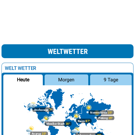
leichte Schnee /
Minsk
7°
69%
Regenschauer
Moskau
9°
Regen
100%
Nikosia
24°
heiter
22%
Oslo
10°
wolkig
38%
WELTWETTER
Paris
22°
sonnig
8%
Podgorica
27°
sonnig
10%
WELT WETTER
Prag
14°
heiter
12%
Morgen
9 Tage
Heute
Reykjavik
9°
leichte Regenschauer
82%
Riga
6°
leichte Schneeschauer
19%
Rom
19°
sonnig
1%
Anchorage
7°
Nowosibirsk
25°
Sarajevo
22°
sonnig
0%
Peking
25°
Kairo
27°
Mexiko-Stadt
30°
Skopje
24°
sonnig
1%
Avarua
25°