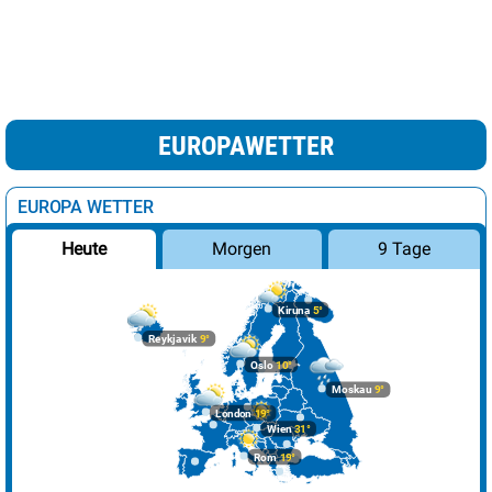
EUROPAWETTER
EUROPA WETTER
Morgen
9 Tage
Heute
Kiruna
5°
Reykjavik
9°
Oslo
10°
Moskau
9°
London
19°
Wien
31°
Rom
19°