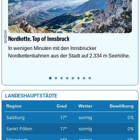
Nordkette. Top of Innsbruck
In wenigen Minuten mit den Innsbrucker
Nordkettenbahnen aus der Stadt auf 2.334 m Seehöhe.
LANDESHAUPTSTÄDTE
Region
Grad
Wetter
Bewölkung
Salzburg
17°
sonnig
0%
Sankt Pölten
17°
sonnig
0%
Eisenstadt
18°
sonnig
0%