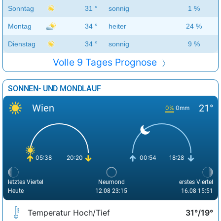
Sonntag
31 °
sonnig
1 %
Montag
34 °
heiter
24 %
Dienstag
34 °
sonnig
9 %
Volle 9 Tages Prognose
SONNEN- UND MONDLAUF
Wien
21°
0%
0mm
05:38
20:20
00:54
18:28
letztes Viertel
Neumond
erstes Viertel
Heute
12.08 23:15
16.08 15:51
Temperatur Hoch/Tief
31°/19°