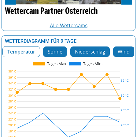
Wettercam Partner Österreich
Alle Wettercams
WETTERDIAGRAMM FÜR 9 TAGE
Temperatur
Sonne
Niederschlag
Wind
Tages Max.
Tages Min.
38° C
36° C
35° C
34° C
32° C
30° C
30° C
28° C
26° C
25° C
24° C
22° C
20° C
20° C
18° C