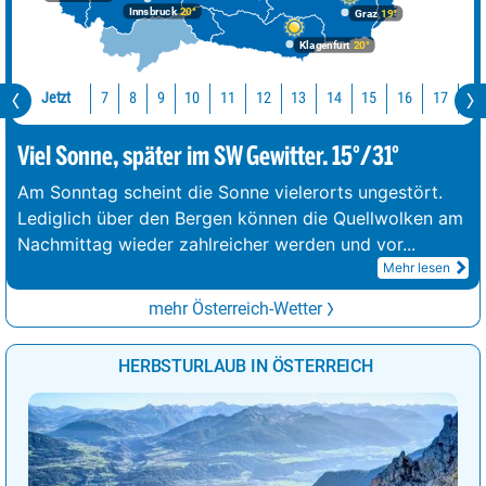
Innsbruck
20°
Graz
19°
Klagenfurt
20°
Jetzt
10
11
12
13
14
15
16
17
18
7
8
9
Viel Sonne, später im SW Gewitter. 15°/31°
Am Sonntag scheint die Sonne vielerorts ungestört.
Lediglich über den Bergen können die Quellwolken am
Nachmittag wieder zahlreicher werden und vor
...
Mehr lesen
mehr Österreich-Wetter
HERBSTURLAUB IN ÖSTERREICH