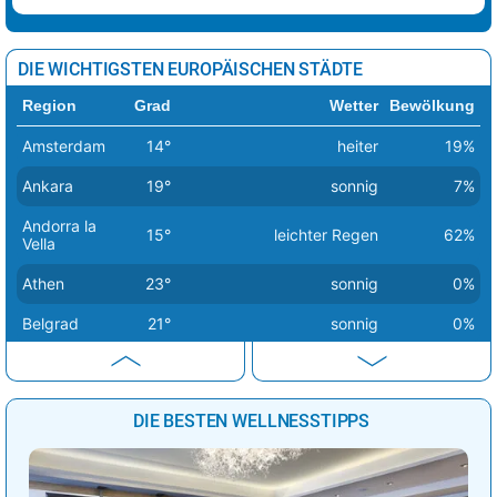
DIE WICHTIGSTEN EUROPÄISCHEN STÄDTE
Region
Grad
Wetter
Bewölkung
Amsterdam
14°
heiter
19%
Ankara
19°
sonnig
7%
Andorra la
15°
leichter Regen
62%
Vella
Athen
23°
sonnig
0%
Belgrad
21°
sonnig
0%
Berlin
14°
sonnig
1%
Bern
20°
sonnig
2%
DIE BESTEN WELLNESSTIPPS
Bratislava
16°
sonnig
1%
Brüssel
18°
sonnig
0%