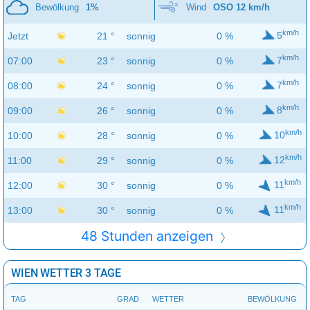
Bewölkung
1%
Wind
OSO 12 km/h
km/h
5
Jetzt
21 °
sonnig
0 %
km/h
7
07:00
23 °
sonnig
0 %
km/h
7
08:00
24 °
sonnig
0 %
km/h
8
09:00
26 °
sonnig
0 %
km/h
10
10:00
28 °
sonnig
0 %
km/h
12
11:00
29 °
sonnig
0 %
km/h
11
12:00
30 °
sonnig
0 %
km/h
11
13:00
30 °
sonnig
0 %
48 Stunden anzeigen
WIEN WETTER 3 TAGE
TAG
GRAD
WETTER
BEWÖLKUNG