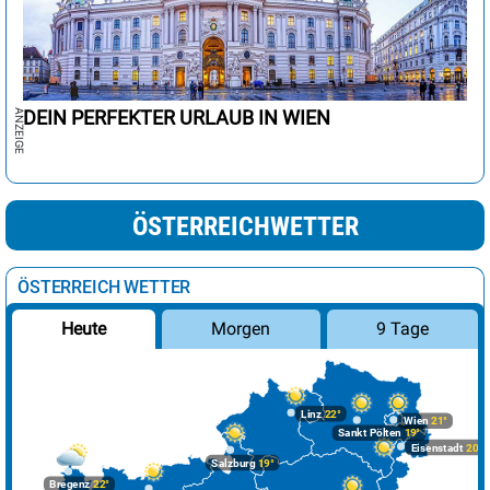
DEIN PERFEKTER URLAUB IN WIEN
ÖSTERREICHWETTER
ÖSTERREICH WETTER
Morgen
9 Tage
Heute
Linz
22°
Wien
21°
Sankt Pölten
19°
Eisenstadt
20°
Salzburg
19°
Bregenz
22°