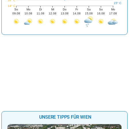
16° C
15° C
14° C
So
Mo
Di
Mi
Do
Fr
Sa
So
Mo
09.08
10.08
11.08
12.08
13.08
14.08
15.08
16.08
17.08
UNSERE TIPPS FÜR WIEN