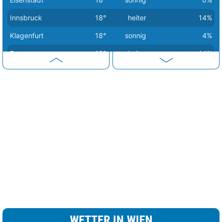
Innsbruck
18°
heiter
14%
Klagenfurt
18°
sonnig
4%
Bregenz
19°
heiter
14%
Graz
19°
sonnig
0%
Wien
20°
sonnig
0%
Linz
21°
sonnig
0%
WETTER IN WIEN