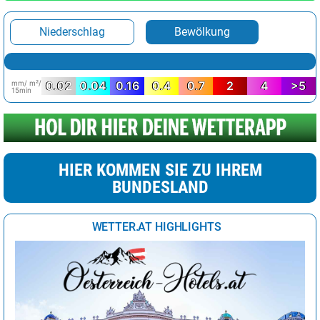
Niederschlag
Bewölkung
mm/ m²/
0.02
0.04
0.16
0.4
0.7
2
4
>5
15min
HIER KOMMEN SIE ZU IHREM
BUNDESLAND
WETTER.AT HIGHLIGHTS