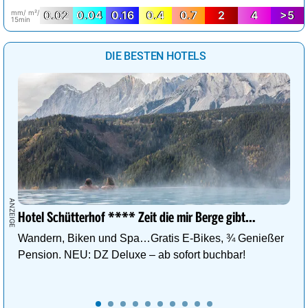
mm/ m²/
0.02
0.04
0.16
0.4
0.7
2
4
>5
15min
DIE BESTEN HOTELS
Hotel Schütterhof **** Zeit die mir Berge gibt…
Wandern, Biken und Spa…Gratis E-Bikes, ¾ Genießer
Pension. NEU: DZ Deluxe – ab sofort buchbar!