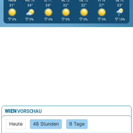
Heute
Mo, 10.
Di, 11.
Mi, 12.
Do, 13.
Fr, 14.
Sa, 15.
31°
34°
34°
32°
32°
37°
33°
0%
0%
0%
0%
0%
0%
15%
WIEN
VORSCHAU
Heute
48 Stunden
9 Tage