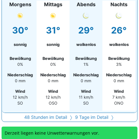
Morgens
Mittags
Abends
Nachts
30°
31°
29°
26°
sonnig
sonnig
wolkenlos
wolkenlos
Bewölkung
Bewölkung
Bewölkung
Bewölkung
0%
0%
1%
3%
Niederschlag
Niederschlag
Niederschlag
Niederschlag
0 mm
0 mm
0 mm
0 mm
Wind
Wind
Wind
Wind
12 km/h
12 km/h
11 km/h
7 km/h
SO
OSO
SO
ONO
48 Stunden im Detail
9 Tage im Detail
Derzeit liegen keine Unwetterwarnungen vor.