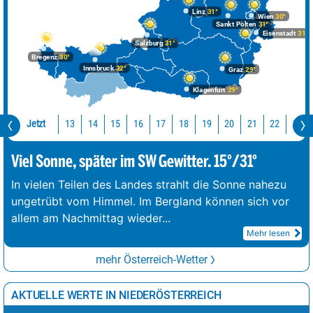
Linz
31°
Wien
30°
Sankt Pölten
31°
Eisenstadt
31°
Salzburg
31°
Bregenz
30°
Innsbruck
32°
Graz
29°
Klagenfurt
29°
Jetzt
13
14
15
16
17
18
19
20
21
22
23
Viel Sonne, später im SW Gewitter. 15°/31°
In vielen Teilen des Landes strahlt die Sonne nahezu
ungetrübt vom Himmel. Im Bergland können sich vor
allem am Nachmittag wieder
...
Mehr lesen
mehr Österreich-Wetter
AKTUELLE WERTE IN NIEDERÖSTERREICH