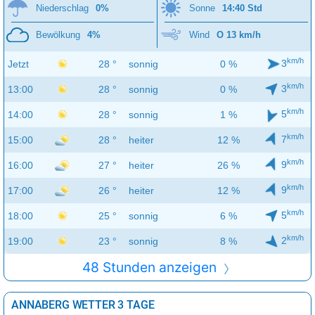
Niederschlag
0%
Sonne
14:40 Std
Bewölkung
4%
Wind
O 13 km/h
km/h
3
Jetzt
28 °
sonnig
0 %
km/h
3
13:00
28 °
sonnig
0 %
km/h
5
14:00
28 °
sonnig
1 %
km/h
7
15:00
28 °
heiter
12 %
km/h
9
16:00
27 °
heiter
26 %
km/h
9
17:00
26 °
heiter
12 %
km/h
5
18:00
25 °
sonnig
6 %
km/h
2
19:00
23 °
sonnig
8 %
48 Stunden anzeigen
ANNABERG WETTER 3 TAGE