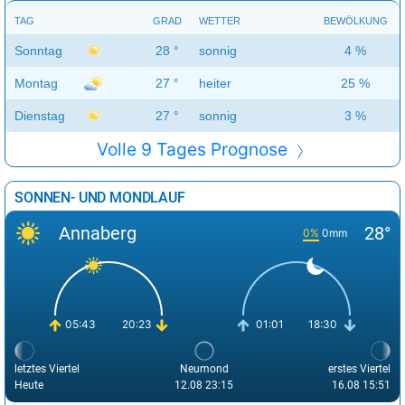
TAG
GRAD
WETTER
BEWÖLKUNG
Sonntag
28 °
sonnig
4 %
Montag
27 °
heiter
25 %
Dienstag
27 °
sonnig
3 %
Volle 9 Tages Prognose
SONNEN- UND MONDLAUF
Annaberg
28°
0%
0mm
05:43
20:23
01:01
18:30
letztes Viertel
Neumond
erstes Viertel
Heute
12.08 23:15
16.08 15:51