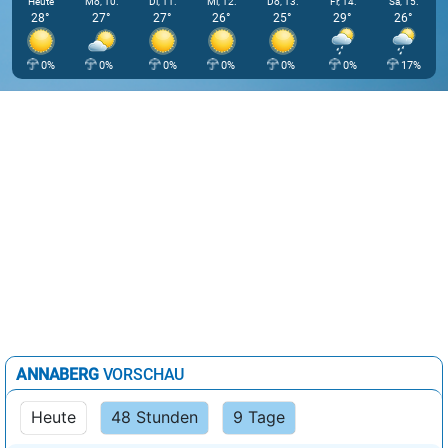
Heute
Mo, 10.
Di, 11.
Mi, 12.
Do, 13.
Fr, 14.
Sa, 15.
28°
27°
27°
26°
25°
29°
26°
0%
0%
0%
0%
0%
0%
17%
ANNABERG
VORSCHAU
Heute
48 Stunden
9 Tage