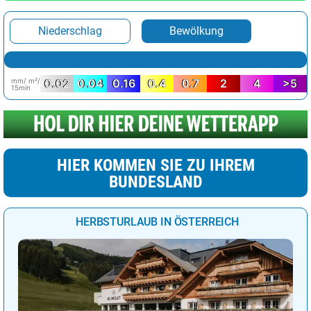
Niederschlag
Bewölkung
mm/ m²/
0.02
0.04
0.16
0.4
0.7
2
4
>5
15min
HIER KOMMEN SIE ZU IHREM
BUNDESLAND
HERBSTURLAUB IN ÖSTERREICH