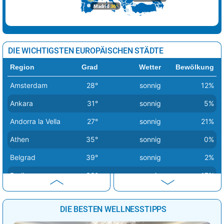
Madrid
36°
DIE WICHTIGSTEN EUROPÄISCHEN STÄDTE
Region
Grad
Wetter
Bewölkung
Amsterdam
28°
sonnig
12%
Ankara
31°
sonnig
5%
Andorra la Vella
27°
sonnig
21%
Athen
35°
sonnig
0%
Belgrad
39°
sonnig
2%
Berlin
33°
sonnig
17%
Bern
30°
Regenschauer
46%
DIE BESTEN WELLNESSTIPPS
Bratislava
31°
sonnig
4%