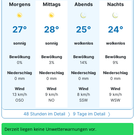
Morgens
Mittags
Abends
Nachts
27°
28°
25°
24°
sonnig
sonnig
wolkenlos
wolkenlos
Bewölkung
Bewölkung
Bewölkung
Bewölkung
0%
3%
14%
9%
Niederschlag
Niederschlag
Niederschlag
Niederschlag
0 mm
0 mm
0 mm
0 mm
Wind
Wind
Wind
Wind
13 km/h
9 km/h
8 km/h
9 km/h
OSO
NO
SSW
WSW
48 Stunden im Detail
9 Tage im Detail
Derzeit liegen keine Unwetterwarnungen vor.