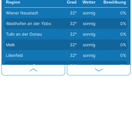
Region
Grad
Wetter
Bewölkung
Wiener Neustadt
32°
sonnig
0%
Waidhofen an der Ybbs
32°
sonnig
0%
Tulln an der Donau
32°
sonnig
0%
Melk
32°
sonnig
0%
Lilienfeld
32°
sonnig
0%
Krems an der Donau
31°
sonnig
0%
Scheibbs
31°
sonnig
0%
Neunkirchen
31°
sonnig
0%
Sankt Pölten
31°
sonnig
0%
Korneuburg
31°
sonnig
0%
Klosterneuburg
31°
sonnig
0%
Gänserndorf
31°
sonnig
0%