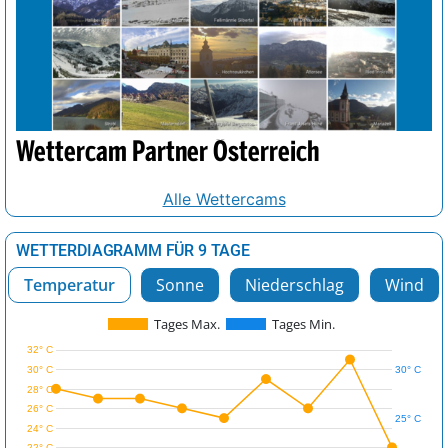
Wettercam Partner Österreich
Alle Wettercams
WETTERDIAGRAMM FÜR 9 TAGE
Temperatur
Sonne
Niederschlag
Wind
Tages Max.
Tages Min.
32° C
30° C
30° C
28° C
26° C
25° C
24° C
22° C