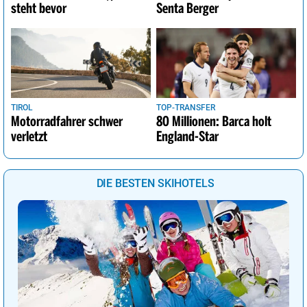
steht bevor
Senta Berger
TIROL
TOP-TRANSFER
Motorradfahrer schwer
80 Millionen: Barca holt
verletzt
England-Star
DIE BESTEN SKIHOTELS