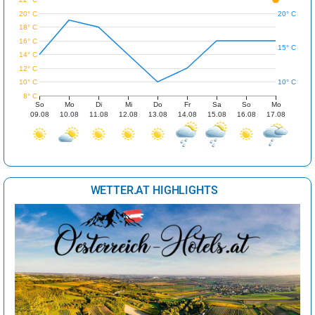
20° C
20° C
18° C
16° C
15° C
14° C
12° C
10° C
10° C
8° C
So
Mo
Di
Mi
Do
Fr
Sa
So
Mo
09.08
10.08
11.08
12.08
13.08
14.08
15.08
16.08
17.08
WETTER.AT HIGHLIGHTS