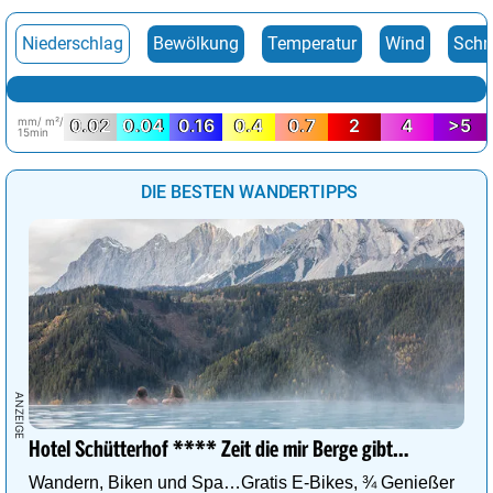
Niederschlag
Bewölkung
Temperatur
Wind
Schn
mm/ m²/
0.02
0.04
0.16
0.4
0.7
2
4
>5
15min
DIE BESTEN WANDERTIPPS
Hotel Schütterhof **** Zeit die mir Berge gibt…
Wandern, Biken und Spa…Gratis E-Bikes, ¾ Genießer