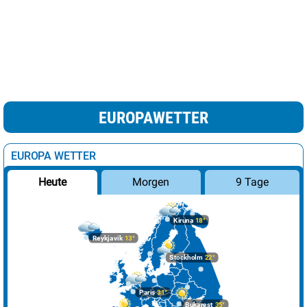
EUROPAWETTER
EUROPA WETTER
Morgen
9 Tage
Heute
Kiruna
18°
Reykjavik
13°
Stockholm
22°
Paris
31°
Bukarest
35°