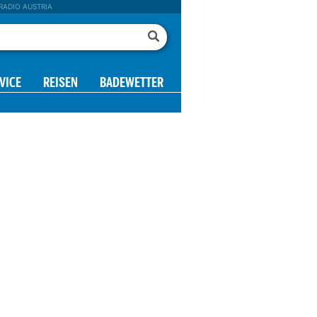
RADIO AUSTRIA
VICE
REISEN
BADEWETTER
14 h
15 h
16 h
17 h
18 h
19 h
20 h
24°
22°
21°
21°
21°
21°
21°