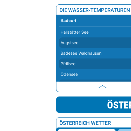
DIE WASSER-TEMPERATUREN
Badeort
Hallstätter See
Augstsee
Badesee Waldhausen
Pfrillsee
Ödensee
Achensee
Badesee Umhausen
ÖSTE
Heiterwanger See
Gasteiner Badesee
ÖSTERREICH WETTER
Erlebnisbadesee Eben