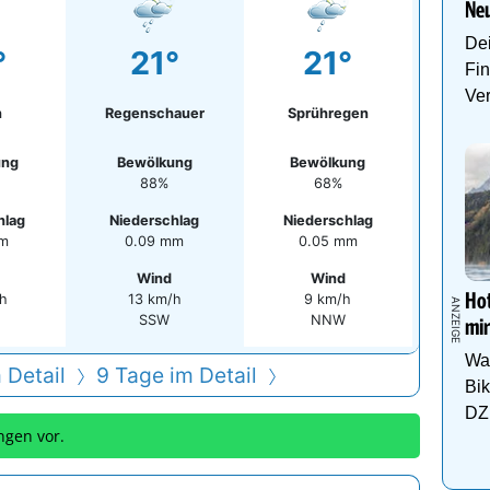
Neu
Dei
°
21°
21°
Fin
Ve
n
Regenschauer
Sprühregen
ung
Bewölkung
Bewölkung
88%
68%
hlag
Niederschlag
Niederschlag
mm
0.09 mm
0.05 mm
Wind
Wind
Hot
h
13 km/h
9 km/h
SSW
NNW
mir
Wa
 Detail
9 Tage im Detail
Bi
DZ 
ngen vor.