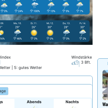
0%
24%
100%
13%
5%
7%
24%
 09.
Mo, 10.
Di, 11.
Mi, 12.
Do, 13.
Fr, 14.
1°
29°
26°
30°
28°
30°
16%
46%
3%
0%
3%
2%
lindex
Windstärke
3 Bft.
Wetter | 5: gutes Wetter
age
gs
Abends
Nachts
Wan