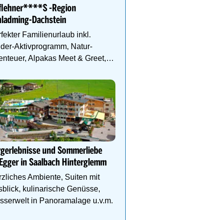
flehner****S -Region
Naturerlebnisse direkt v
hladming-Dachstein
und Abenteuer für kleine
fekter Familienurlaub inkl.
der-Aktivprogramm, Natur-
nteuer, Alpakas Meet & Greet,
milien-Spa uvm.
DEIN PERFEKTER FAMIL
Auf www.oesterreich-hot
findest du die richtige Un
deinen perfekten Famili
rgerlebnisse und Sommerliebe
Egger in Saalbach Hinterglemm
zliches Ambiente, Suiten mit
blick, kulinarische Genüsse,
serwelt in Panoramalage u.v.m.