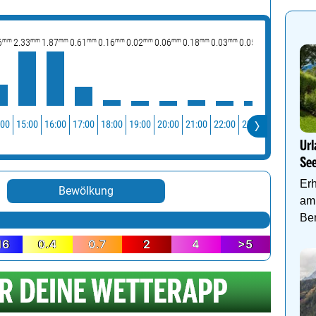
mm
mm
mm
mm
mm
mm
mm
mm
mm
mm
mm
6
2.33
1.87
0.61
0.16
0.02
0.06
0.18
0.03
0.05
0.05
0.07
:00
15:00
16:00
17:00
18:00
19:00
20:00
21:00
22:00
23:00
00:00
01:0
Url
Se
Er
Bewölkung
am 
Be
16
0.4
0.7
2
4
>5