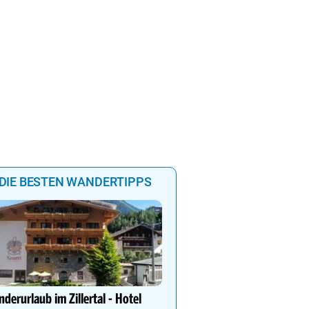
100%
100%
100%
100%
55%
11%
20%
DIE BESTEN WANDERTIPPS
Ihr Traumurlaub für die 
Familie
derurlaub im Zillertal - Hotel
1000m² Wellnessbereich