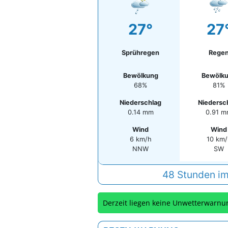
27°
27
Sprühregen
Rege
Bewölkung
Bewölk
68%
81%
Niederschlag
Niedersc
0.14 mm
0.91 
Wind
Wind
6 km/h
10 km/
NNW
SW
48 Stunden im
Derzeit liegen keine Unwetterwarnu