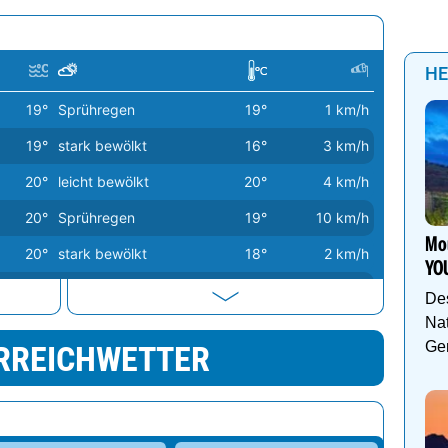
HE
19°
Sprühregen
19°
1 km/h
19°
stark bewölkt
16°
3 km/h
20°
leicht bewölkt
20°
4 km/h
20°
Sprühregen
19°
10 km/h
Mou
20°
stark bewölkt
18°
2 km/h
YO
20°
wolkenlos
17°
5 km/h
De
Nat
20°
Dunst
16°
3 km/h
Gen
RREICHWETTER
20°
wolkig
17°
1 km/h
21°
wolkenlos
17°
3 km/h
21°
wolkenlos
17°
4 km/h