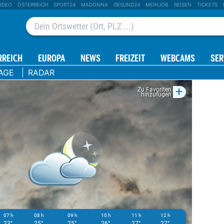
IDEO
ÖSTERREICH
SPORT24
MADONNA
GESUND24
MEINJOB
REISEN
TICKETS
RREICH
EUROPA
NEWS
FREIZEIT
WEBCAMS
SER
AGE
RADAR
+
Zu Favoriten
hinzufügen
07 h
08 h
09 h
10 h
11 h
12 h
13 h
23°
25°
25°
26°
27°
27°
26°