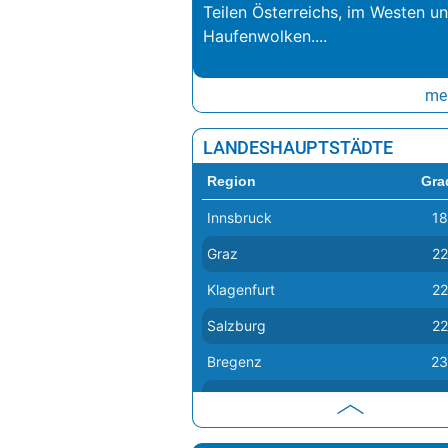
Teilen Österreichs, im Westen u
Haufenwolken.
...
meh
LANDESHAUPTSTÄDTE
Region
Gra
Innsbruck
18
Graz
22
Klagenfurt
22
Salzburg
22
Bregenz
23
Eisenstadt
24
Linz
24