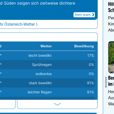
nd Süden zeigen sich zeitweise dichtere
Hö
Sc
Mehr lesen
Per
r Österreich-Wetter
Kin
Abe
Fa
d
Wetter
Bewölkung
°
leicht bewölkt
17%
°
Sprühregen
0%
°
wolkenlos
0%
Be
°
stark bewölkt
91%
im 
Her
°
leichter Regen
91%
Aus
°
wolkenlos
0%
Was
°
Sprühregen
89%