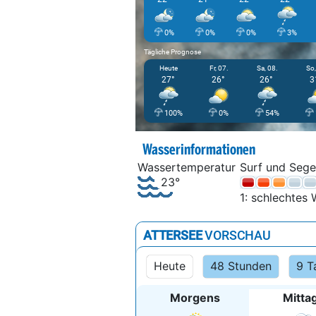
0%
0%
0%
3%
Tägliche Prognose
Heute
Fr, 07.
Sa, 08.
So,
27°
26°
26°
3
100%
0%
54%
Wasserinformationen
Wassertemperatur
Surf und Sege
23°
1: schlechtes 
ATTERSEE
VORSCHAU
Heute
48 Stunden
9 T
Morgens
Mitta