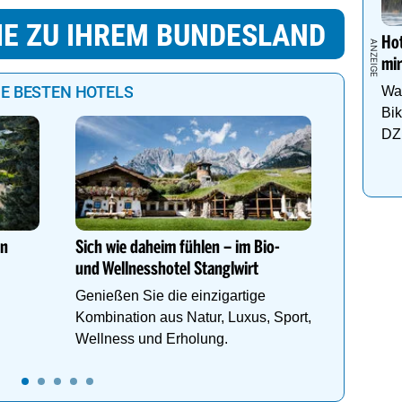
IE ZU IHREM BUNDESLAND
Hot
mir
IE BESTEN HOTELS
Wa
Bi
DZ 
Ihr Trau
Familie
1000m² 
en
Sich wie daheim fühlen – im Bio-
Etagen, 
und Wellnesshotel Stanglwirt
Dachter
Genießen Sie die einzigartige
Kombination aus Natur, Luxus, Sport,
Wellness und Erholung.