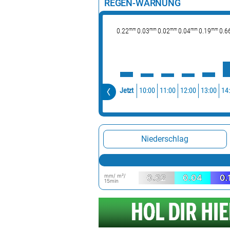
REGEN-WARNUNG
mm
mm
mm
mm
mm
0.22
0.03
0.02
0.04
0.19
0.6
10:00
11:00
12:00
13:00
14
Jetzt
Niederschlag
mm/ m²/
0.02
0.04
0.
15min