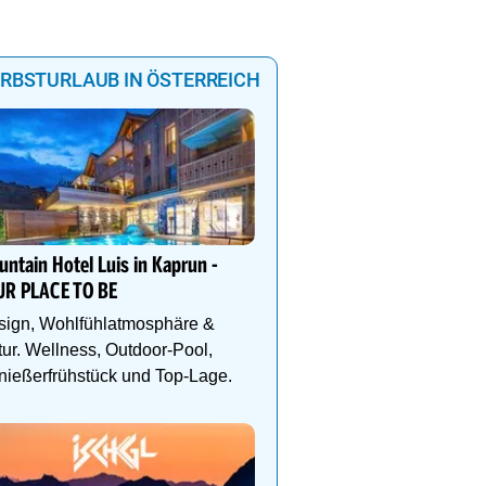
RBSTURLAUB IN ÖSTERREICH
Alpine Coaster Imst bis 
geöffnet!
ntain Hotel Luis in Kaprun -
Die längste Alpen-Achte
UR PLACE TO BE
Welt ist Abenteuer pur! 
Tickets: www.imster-ber
sign, Wohlfühlatmosphäre &
ur. Wellness, Outdoor-Pool,
ießerfrühstück und Top-Lage.
Goldener Herbst am Hoc