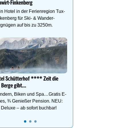
wirt-Finkenberg
Etagen, Whirlpool auf de
Dachterrasse, 4 Them
n Hotel in der Ferienregion Tux-
kenberg für Ski- & Wander-
rgnügen auf bis zu 3250m.
DEIN PERFEKTER WAND
Auf www.oesterreich-hot
findest du die richtige Un
deinen perfekten Wande
el Schütterhof **** Zeit die
 Berge gibt…
ndern, Biken und Spa…Gratis E-
kes, ¾ Genießer Pension. NEU:
Deluxe – ab sofort buchbar!