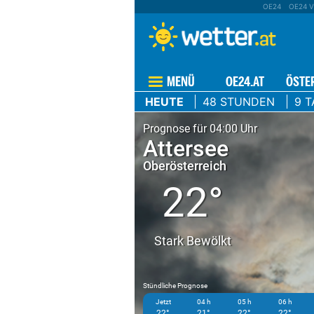
OE24
OE24 V
MENÜ
OE24.AT
ÖSTE
HEUTE
48 STUNDEN
9 T
Prognose für 04:00 Uhr
Attersee
Oberösterreich
22°
Stark Bewölkt
Stündliche Prognose
Jetzt
04 h
05 h
06 h
22°
21°
22°
22°