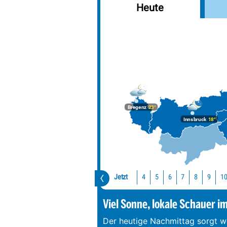
Heute
Erlaufsee
Badesee Klaffer
Weiermoarteich
Bananensee
Gieringer-Weiher
Stimmersee
Bregenz
23°
Längsee (T)
Innsbruck
18°
Tristacher See
Urisee
Hintersteinersee
Jetzt
1
4
5
6
7
8
9
Viel Sonne, lokale Schauer i
Der heutige Nachmittag sorgt we