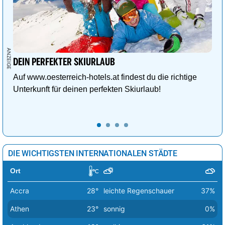
Vatikan Stadt
23°
sonnig
0%
Vilnius
7°
leichte Schneeschauer
48%
Warschau
11°
heiter
17%
Wien
27°
sonnig
0%
DEIN PERFEKTER SKIURLAUB
Auf www.oesterreich-hotels.at findest du die richtige
Zagreb
21°
sonnig
0%
Unterkunft für deinen perfekten Skiurlaub!
DIE WICHTIGSTEN INTERNATIONALEN STÄDTE
Ort
Accra
28°
leichte Regenschauer
37%
Athen
23°
sonnig
0%