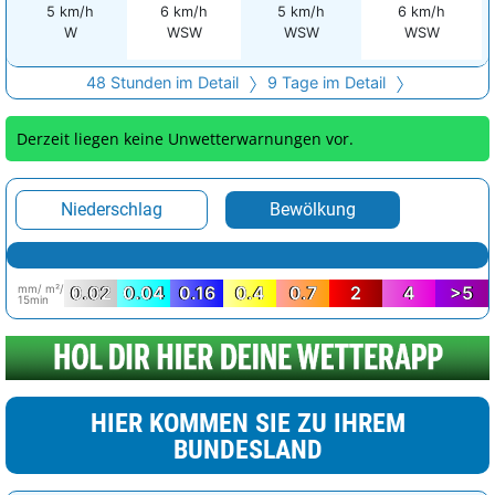
5 km/h
6 km/h
5 km/h
6 km/h
W
WSW
WSW
WSW
48 Stunden im Detail
9 Tage im Detail
Derzeit liegen keine Unwetterwarnungen vor.
Niederschlag
Bewölkung
mm/ m²/
0.02
0.04
0.16
0.4
0.7
2
4
>5
15min
HIER KOMMEN SIE ZU IHREM
BUNDESLAND