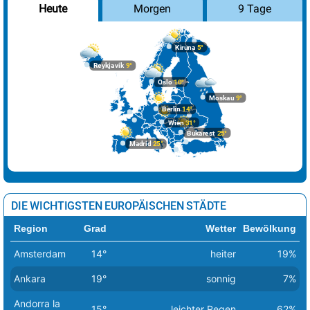
Morgen
9 Tage
Heute
Kiruna
5°
Reykjavik
9°
Oslo
10°
Moskau
9°
Berlin
14°
Wien
31°
Bukarest
25°
Madrid
25°
DIE WICHTIGSTEN EUROPÄISCHEN STÄDTE
Region
Grad
Wetter
Bewölkung
Amsterdam
14°
heiter
19%
Ankara
19°
sonnig
7%
Andorra la
15°
leichter Regen
62%