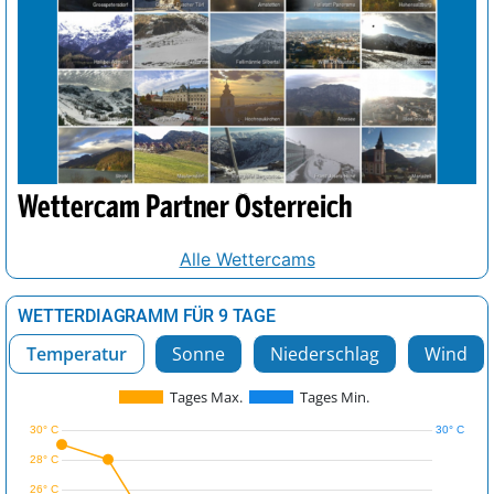
Wettercam Partner Österreich
Alle Wettercams
WETTERDIAGRAMM FÜR 9 TAGE
Temperatur
Sonne
Niederschlag
Wind
Tages Max.
Tages Min.
30° C
30° C
28° C
26° C