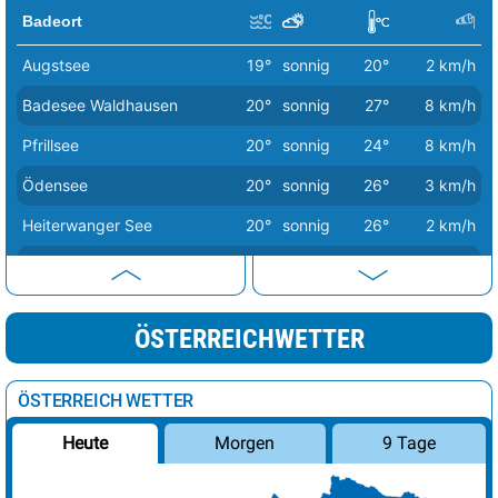
Badeort
Augstsee
19°
sonnig
20°
2 km/h
Badesee Waldhausen
20°
sonnig
27°
8 km/h
Pfrillsee
20°
sonnig
24°
8 km/h
Ödensee
20°
sonnig
26°
3 km/h
Heiterwanger See
20°
sonnig
26°
2 km/h
Urisee
21°
sonnig
27°
3 km/h
Badesee Klaffer
21°
sonnig
25°
6 km/h
ÖSTERREICHWETTER
Gasteiner Badesee
21°
sonnig
24°
2 km/h
Erlaufsee
21°
sonnig
24°
12 km/h
ÖSTERREICH WETTER
Weiermoarteich
21°
sonnig
19°
3 km/h
Morgen
9 Tage
Heute
Achensee
21°
sonnig
24°
2 km/h