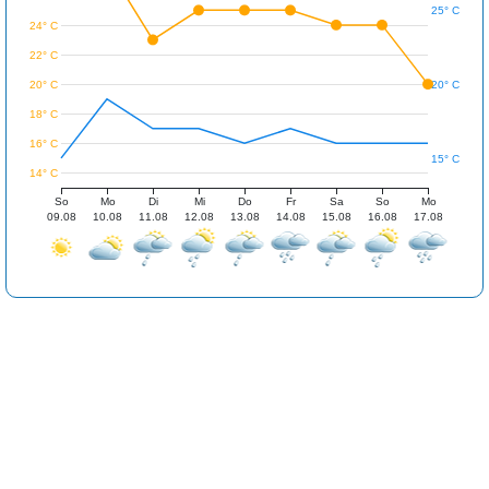
25° C
24° C
22° C
20° C
20° C
18° C
16° C
15° C
14° C
So
Mo
Di
Mi
Do
Fr
Sa
So
Mo
09.08
10.08
11.08
12.08
13.08
14.08
15.08
16.08
17.08