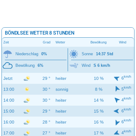
BÖNDLSEE WETTER 8 STUNDEN
Zeit
Grad
Wetter
Bewölkung
Wind
Niederschlag
0%
Sonne
14:37 Std
Bewölkung
6%
Wind
S 6 km/h
km/h
6
Jetzt
29 °
heiter
10 %
km/h
5
13:00
30 °
sonnig
8 %
km/h
4
14:00
30 °
heiter
14 %
km/h
6
15:00
29 °
heiter
15 %
km/h
6
16:00
28 °
heiter
16 %
km/h
4
17:00
27 °
heiter
17 %