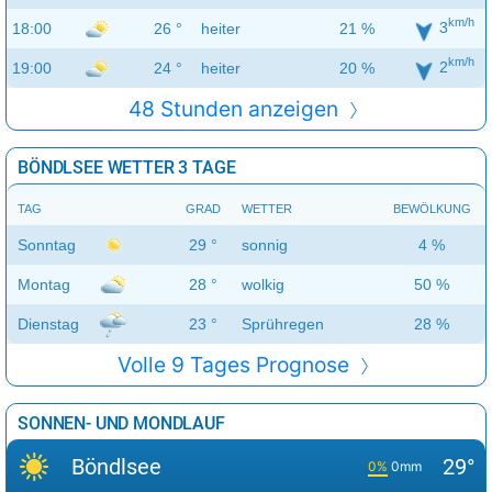
km/h
3
18:00
26 °
heiter
21 %
km/h
2
19:00
24 °
heiter
20 %
48 Stunden anzeigen
BÖNDLSEE WETTER 3 TAGE
TAG
GRAD
WETTER
BEWÖLKUNG
Sonntag
29 °
sonnig
4 %
Montag
28 °
wolkig
50 %
Dienstag
23 °
Sprühregen
28 %
Volle 9 Tages Prognose
SONNEN- UND MONDLAUF
Böndlsee
29°
0%
0mm