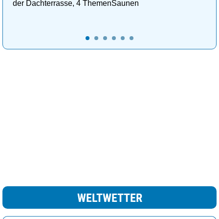
der Dachterrasse, 4 ThemenSaunen
Kopenhagen
10°
heiter
20%
Lissabon
24°
heiter
12%
Ljubljana
22°
sonnig
7%
London
19°
wolkig
61%
Luxemburg
19°
heiter
15%
Madrid
25°
sonnig
3%
leichte Schnee /
Minsk
7°
69%
Regenschauer
Moskau
9°
Regen
100%
Nikosia
24°
heiter
22%
Oslo
10°
wolkig
38%
WELTWETTER
Paris
22°
sonnig
8%
Podgorica
27°
sonnig
10%