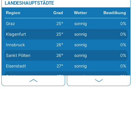
LANDESHAUPTSTÄDTE
Region
Grad
Wetter
Bewölkung
Graz
25°
sonnig
0%
Klagenfurt
25°
sonnig
0%
Innsbruck
26°
sonnig
0%
Sankt Pölten
26°
sonnig
0%
Eisenstadt
27°
sonnig
0%
Salzburg
27°
sonnig
0%
Wien
27°
sonnig
0%
Bregenz
28°
heiter
13%
Linz
28°
sonnig
0%