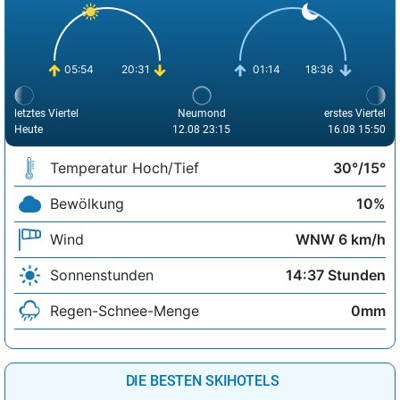
05:54
20:31
01:14
18:36
letztes Viertel
Neumond
erstes Viertel
Heute
12.08 23:15
16.08 15:50
Temperatur Hoch/Tief
30°/15°
Bewölkung
10%
Wind
WNW 6 km/h
Sonnenstunden
14:37 Stunden
Regen-Schnee-Menge
0mm
DIE BESTEN SKIHOTELS