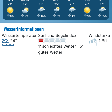
Heute
Mo, 10.
Di, 11.
Mi, 12.
Do, 13.
Fr, 14.
Sa, 15.
29°
29°
23°
25°
25°
26°
24°
0%
2%
16%
9%
4%
3%
35%
Wasserinformationen
Wassertemperatur
Surf und Segelindex
Windstärke
24°
1 Bft.
1: schlechtes Wetter | 5:
gutes Wetter