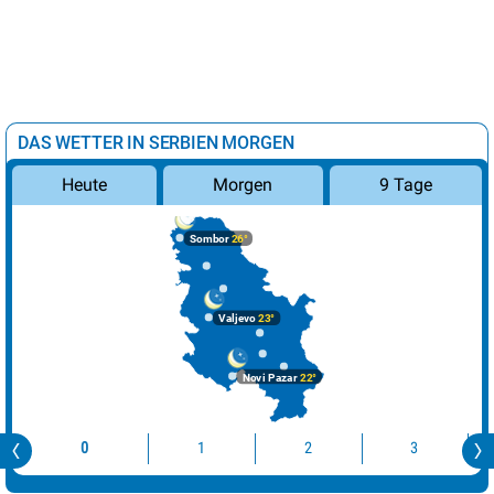
DAS WETTER IN SERBIEN MORGEN
Morgen
9 Tage
Heute
Sombor
26°
Valjevo
23°
Novi Pazar
22°
0
1
2
3