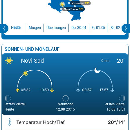
Krusevac
37°
Novi Pazar
36°
Übermorgen
Do, 30.04
Sa, 02.05
Fr, 01.05
Morgen
Heute
SONNEN- UND MONDLAUF
Novi Sad
20°
0mm
05:32
19:59
00:57
17:57
letztes Viertel
Neumond
erstes Viertel
Heute
12.08 23:15
16.08 15:51
Temperatur Hoch/Tief
20°/14°