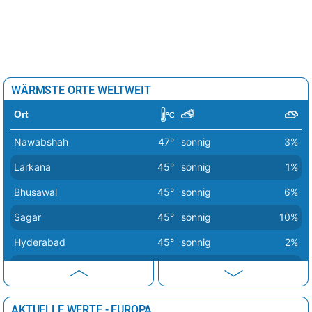
WÄRMSTE ORTE WELTWEIT
Ort
Nawabshah
47°
sonnig
3%
Larkana
45°
sonnig
1%
Bhusawal
45°
sonnig
6%
Sagar
45°
sonnig
10%
Hyderabad
45°
sonnig
2%
Sukkur
45°
sonnig
1%
Amravati
44°
sonnig
9%
AKTUELLE WERTE - EUROPA