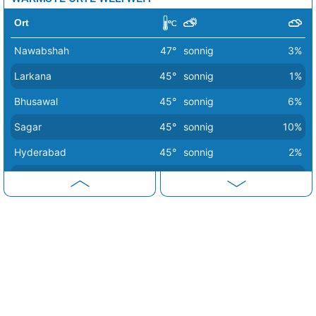
Ort
Nawabshah
47°
sonnig
3%
Larkana
45°
sonnig
1%
Bhusawal
45°
sonnig
6%
Sagar
45°
sonnig
10%
Hyderabad
45°
sonnig
2%
Sukkur
45°
sonnig
1%
Amravati
44°
sonnig
9%
Dhule
44°
sonnig
4%
Chandrapur
44°
sonnig
6%
Nadiad
44°
sonnig
0%