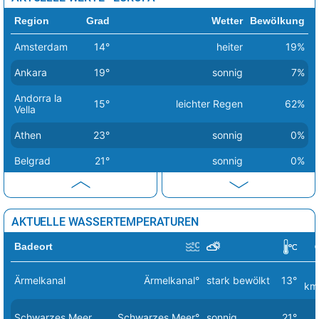
Dhule
44°
sonnig
4%
Region
Grad
Wetter
Bewölkung
Chandrapur
44°
sonnig
6%
Amsterdam
14°
heiter
19%
Nadiad
44°
sonnig
0%
Ankara
19°
sonnig
7%
Andorra la
15°
leichter Regen
62%
Vella
Athen
23°
sonnig
0%
Belgrad
21°
sonnig
0%
Berlin
14°
sonnig
1%
Bern
20°
sonnig
2%
AKTUELLE WASSERTEMPERATUREN
Bratislava
16°
sonnig
1%
Badeort
Brüssel
18°
sonnig
0%
Ärmelkanal
Ärmelkanal°
stark bewölkt
13°
km
Budapest
17°
sonnig
0%
Bukarest
25°
sonnig
1%
Schwarzes Meer
Schwarzes Meer°
sonnig
21°