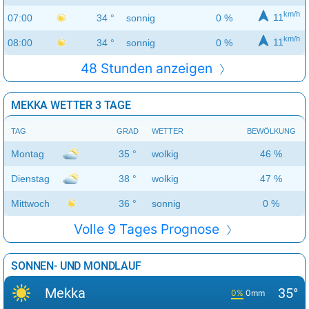
km/h
11
07:00
34 °
sonnig
0 %
km/h
11
08:00
34 °
sonnig
0 %
48 Stunden anzeigen
MEKKA WETTER 3 TAGE
TAG
GRAD
WETTER
BEWÖLKUNG
Montag
35 °
wolkig
46 %
Dienstag
38 °
wolkig
47 %
Mittwoch
36 °
sonnig
0 %
Volle 9 Tages Prognose
SONNEN- UND MONDLAUF
Mekka
35°
0%
0mm