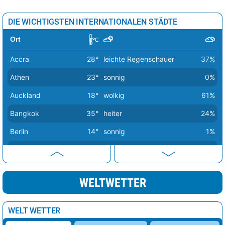
DIE WICHTIGSTEN INTERNATIONALEN STÄDTE
Ort
Accra
28°
leichte Regenschauer
37%
Athen
23°
sonnig
0%
Auckland
18°
wolkig
61%
Bangkok
35°
heiter
24%
Berlin
14°
sonnig
1%
Bern
20°
sonnig
2%
Buenos Aires
16°
heiter
26%
WELTWETTER
Canberra
20°
sonnig
0%
Delhi
42°
sonnig
1%
WELT WETTER
Dubai
31°
sonnig
6%