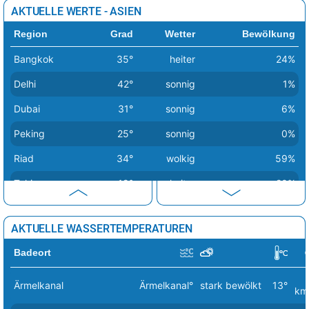
Nikosia
24°
heiter
22%
AKTUELLE WERTE - ASIEN
Santo Domingo
28°
sonnig
9%
Oslo
10°
wolkig
38%
Region
Grad
Wetter
Bewölkung
Vancouver
14°
sonnig
4%
Paris
22°
sonnig
8%
Bangkok
35°
heiter
24%
Podgorica
27°
sonnig
10%
Delhi
42°
sonnig
1%
Prag
14°
heiter
12%
Dubai
31°
sonnig
6%
Reykjavik
9°
leichte Regenschauer
82%
Peking
25°
sonnig
0%
Riga
6°
leichte Schneeschauer
19%
Riad
34°
wolkig
59%
Rom
19°
sonnig
1%
Tokio
19°
heiter
20%
Sarajevo
22°
sonnig
0%
Skopje
24°
sonnig
1%
AKTUELLE WASSERTEMPERATUREN
Sofia
21°
sonnig
3%
Badeort
Stockholm
9°
stark bewölkt
64%
Ärmelkanal
Ärmelkanal°
stark bewölkt
13°
km
Tallinn
6°
wolkig
44%