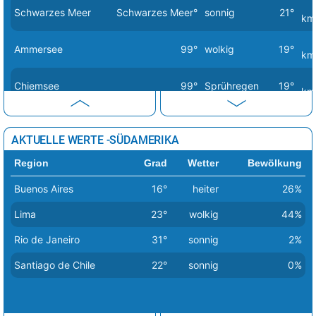
Schwarzes Meer
Schwarzes Meer°
sonnig
21°
Tirana
22°
sonnig
3%
km
Vaduz
22°
heiter
11%
Ammersee
99°
wolkig
19°
km
Valletta
17°
sonnig
2%
Chiemsee
99°
Sprühregen
19°
Vatikan Stadt
23°
sonnig
0%
km
Vilnius
7°
leichte Schneeschauer
48%
Dümmersee
99°
leicht bewölkt
12°
km
AKTUELLE WERTE -SÜDAMERIKA
Warschau
11°
heiter
17%
Mecklenburgische
99°
leicht bewölkt
13°
Region
Grad
Wetter
Bewölkung
Seenplatte
km
Wien
25°
stark bewölkt
75%
Buenos Aires
16°
heiter
26%
Zagreb
21°
sonnig
0%
Müritz
99°
leicht bewölkt
13°
km
Lima
23°
wolkig
44%
Nordsee
Nordsee°
wolkig
8°
km
Rio de Janeiro
31°
sonnig
2%
leichte
Santiago de Chile
22°
sonnig
0%
Ostsee
Ostsee°
7°
Regenschauer
km
Starnberger See
99°
stark bewölkt
19°
km