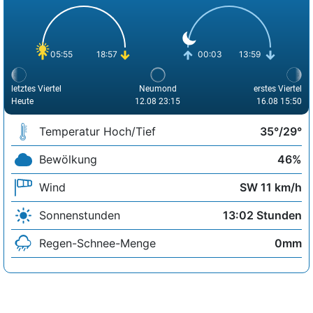
05:55
18:57
00:03
13:59
letztes Viertel
Neumond
erstes Viertel
Heute
12.08 23:15
16.08 15:50
Temperatur Hoch/Tief
35°/29°
Bewölkung
46%
Wind
SW 11 km/h
Sonnenstunden
13:02 Stunden
Regen-Schnee-Menge
0mm