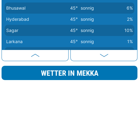
Bhusawal
45°
sonnig
6%
Hyderabad
45°
sonnig
2%
Sagar
45°
sonnig
10%
Larkana
45°
sonnig
1%
Sukkur
45°
sonnig
1%
Amravati
44°
sonnig
9%
WETTER IN MEKKA
Dhule
44°
sonnig
4%
Nadiad
44°
sonnig
0%
Chandrapur
44°
sonnig
6%