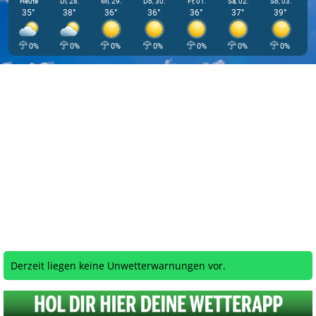
Heute
Di, 28.
Mi, 29.
Do, 30.
Fr, 01.
Sa, 02.
So, 03.
35°
38°
36°
36°
36°
37°
39°
0%
0%
0%
0%
0%
0%
0%
Derzeit liegen keine Unwetterwarnungen vor.