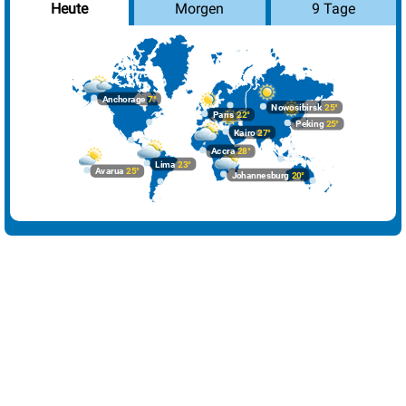
Morgen
9 Tage
Heute
Havanna
31°
heiter
17%
Istanbul
19°
sonnig
0%
Johannesburg
20°
wolkig
45%
Anchorage
7°
Nowosibirsk
25°
Paris
22°
Kairo
27°
sonnig
3%
Peking
25°
Kairo
27°
Accra
28°
Lima
23°
wolkig
44%
Lima
23°
Avarua
25°
Johannesburg
20°
London
19°
wolkig
61%
Los Angeles
18°
leichte Regenschauer
29%
Madrid
25°
sonnig
3%
Mexiko-Stadt
30°
heiter
19%
Moskau
9°
Regen
100%
Nairobi
25°
Regenschauer
65%
New York
12°
wolkig
42%