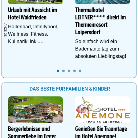
Urlaub mit Aussicht im
Thermalhotel
Hotel Waldfrieden
LEITNER**** direkt im
Thermenresort
Hallenbad, Infinitypool,
Loipersdorf
Wellness, Fitness,
Kulinarik, inkl.
So einfach wird ein
Schladming - Dachstein
Bademanteltag zum
Sommercard,
absoluten Lieblingstag!
Wandergebiet.
DAS BESTE FÜR FAMILIEN & KINDER
Bergerlebnisse und
Genießen Sie Traumtage
Sommerliebe im Egger
im Hotel Anemone!