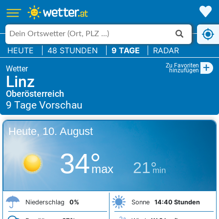
HEUTE
48 STUNDEN
9 TAGE
RADAR
+
Zu Favoriten
hinzufügen
Linz
Oberösterreich
Heute, 10. August
34°
21°
max
min
Niederschlag
0%
Sonne
14:40 Stunden