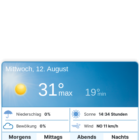
Mittwoch, 12. August
31°
19°
max
min
Niederschlag
0%
Sonne
14:34 Stunden
Bewölkung
0%
Wind
NO 11 km/h
Morgens
Mittags
Abends
Nachts