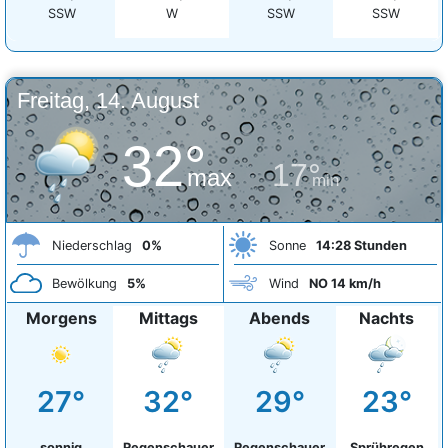
SSW
W
SSW
SSW
Freitag, 14. August
32°
17°
max
min
Niederschlag
0%
Sonne
14:28 Stunden
Bewölkung
5%
Wind
NO 14 km/h
Morgens
Mittags
Abends
Nachts
27°
32°
29°
23°
sonnig
Regenschauer
Regenschauer
Sprühregen