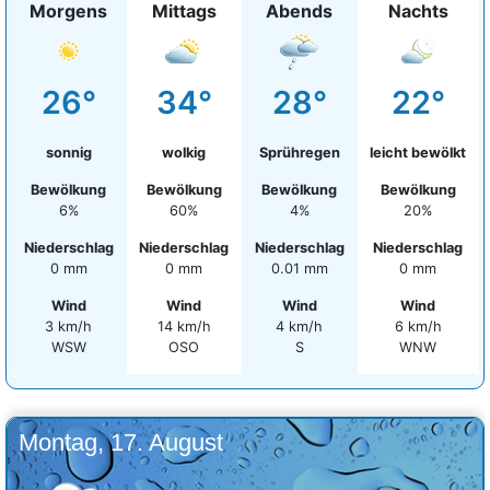
Morgens
Mittags
Abends
Nachts
26°
34°
28°
22°
sonnig
wolkig
Sprühregen
leicht bewölkt
Bewölkung
Bewölkung
Bewölkung
Bewölkung
6%
60%
4%
20%
Niederschlag
Niederschlag
Niederschlag
Niederschlag
0 mm
0 mm
0.01 mm
0 mm
Wind
Wind
Wind
Wind
3 km/h
14 km/h
4 km/h
6 km/h
WSW
OSO
S
WNW
Montag, 17. August