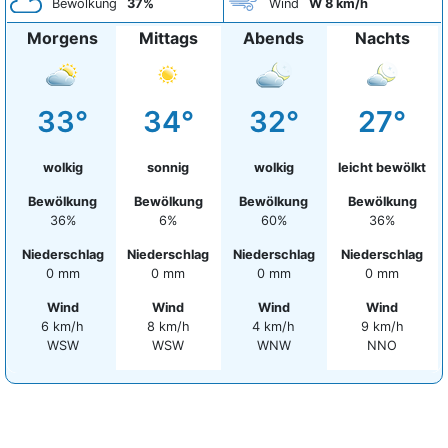
Bewölkung
37%
Wind
W 8 km/h
Morgens
Mittags
Abends
Nachts
33°
34°
32°
27°
wolkig
sonnig
wolkig
leicht bewölkt
Bewölkung
Bewölkung
Bewölkung
Bewölkung
36%
6%
60%
36%
Niederschlag
Niederschlag
Niederschlag
Niederschlag
0 mm
0 mm
0 mm
0 mm
Wind
Wind
Wind
Wind
6 km/h
8 km/h
4 km/h
9 km/h
WSW
WSW
WNW
NNO