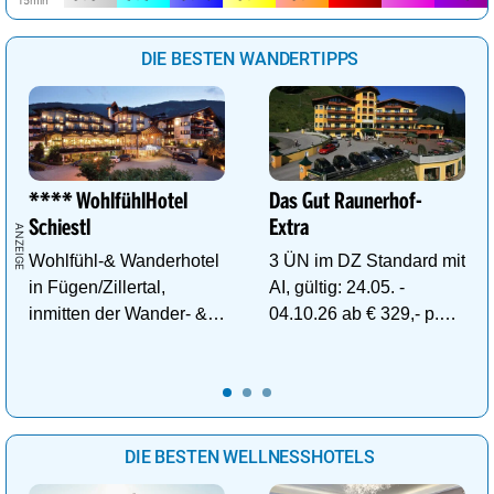
DIE BESTEN WANDERTIPPS
**** WohlfühlHotel
Das Gut Raunerhof-
Schiestl
Extra
Wohlfühl-& Wanderhotel
3 ÜN im DZ Standard mit
in Fügen/Zillertal,
AI, gültig: 24.05. -
inmitten der Wander- &
04.10.26 ab € 329,- p.P.
Skigebiete Spieljoch und
inkl. Gratis Dachstein-
Hochfügen
Sommercard.
DIE BESTEN WELLNESSHOTELS