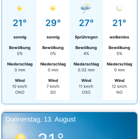
21°
29°
27°
21°
sonnig
sonnig
Sprühregen
wolkenlos
Bewölkung
Bewölkung
Bewölkung
Bewölkung
0%
0%
4%
0%
Niederschlag
Niederschlag
Niederschlag
Niederschlag
0 mm
0 mm
0.02 mm
0 mm
Wind
Wind
Wind
Wind
10 km/h
7 km/h
11 km/h
12 km/h
ONO
SO
OSO
NO
Donnerstag, 13. August