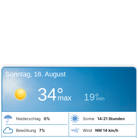
Sonntag, 16. August
34°
19°
max
min
Niederschlag
0%
Sonne
14:21 Stunden
Bewölkung
7%
Wind
NW 14 km/h