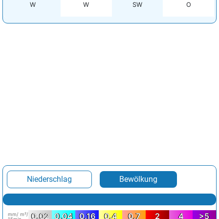
W
W
SW
O
Niederschlag
Bewölkung
mm/ m²/
0.02
0.04
0.16
0.4
0.7
2
4
>5
15min