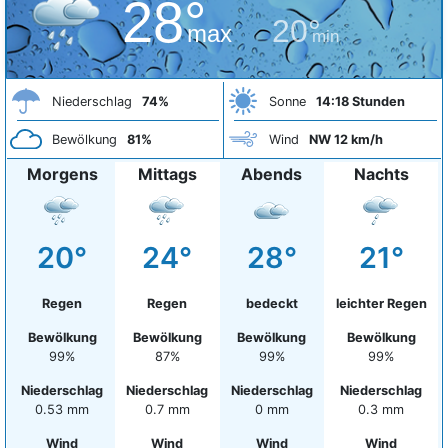
28°
20°
max
min
Niederschlag
74%
Sonne
14:18 Stunden
Bewölkung
81%
Wind
NW 12 km/h
Morgens
Mittags
Abends
Nachts
20°
24°
28°
21°
Regen
Regen
bedeckt
leichter Regen
Bewölkung
Bewölkung
Bewölkung
Bewölkung
99%
87%
99%
99%
Niederschlag
Niederschlag
Niederschlag
Niederschlag
0.53 mm
0.7 mm
0 mm
0.3 mm
Wind
Wind
Wind
Wind