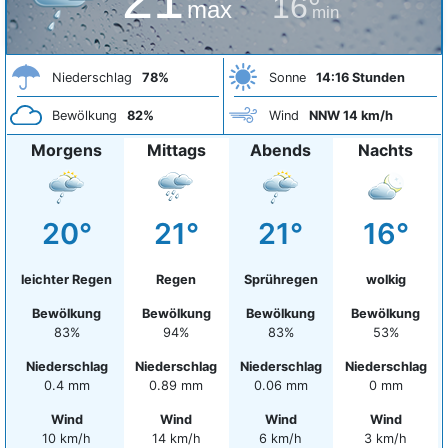
16°
max
min
Niederschlag
78%
Sonne
14:16 Stunden
Bewölkung
82%
Wind
NNW 14 km/h
Morgens
Mittags
Abends
Nachts
20°
21°
21°
16°
leichter Regen
Regen
Sprühregen
wolkig
Bewölkung
Bewölkung
Bewölkung
Bewölkung
83%
94%
83%
53%
Niederschlag
Niederschlag
Niederschlag
Niederschlag
0.4 mm
0.89 mm
0.06 mm
0 mm
Wind
Wind
Wind
Wind
10 km/h
14 km/h
6 km/h
3 km/h