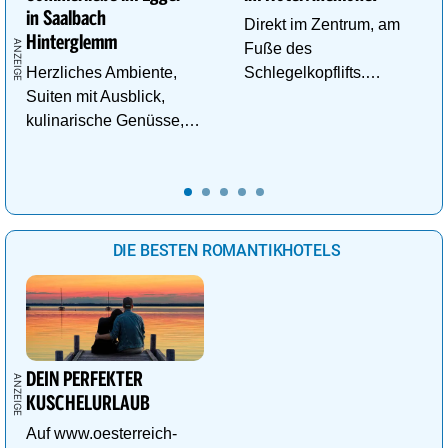
in Saalbach
Direkt im Zentrum, am
Hinterglemm
Fuße des
Herzliches Ambiente,
Schlegelkopflifts.
Suiten mit Ausblick,
Traumhafte
kulinarische Genüsse,
Wellnessanlage!
Wasserwelt in
Panoramalage u.v.m.
DIE BESTEN ROMANTIKHOTELS
DEIN PERFEKTER
KUSCHELURLAUB
Auf www.oesterreich-