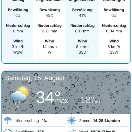
Bewölkung
Bewölkung
Bewölkung
Bewölkung
6%
45%
41%
0%
Niederschlag
Niederschlag
Niederschlag
Niederschlag
0 mm
0.21 mm
0.11 mm
0.04 mm
Wind
Wind
Wind
Wind
3 km/h
14 km/h
8 km/h
5 km/h
WSW
W
SSO
SSW
Samstag, 15. August
34°
18°
max
min
Niederschlag
1%
Sonne
14:25 Stunden
Bewölkung
12%
Wind
NNW 17 km/h