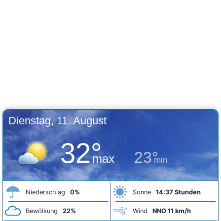
Dienstag, 11. August
32°
23°
max
min
Niederschlag
0%
Sonne
14:37 Stunden
Bewölkung
22%
Wind
NNO 11 km/h