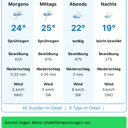
Morgens
Mittags
Abends
Nachts
24°
25°
22°
19°
Sprühregen
Sprühregen
wolkig
leicht bewölkt
Bewölkung
Bewölkung
Bewölkung
Bewölkung
42%
61%
47%
27%
Niederschlag
Niederschlag
Niederschlag
Niederschlag
0.03 mm
0.05 mm
0 mm
0 mm
Wind
Wind
Wind
Wind
5 km/h
5 km/h
8 km/h
6 km/h
NNO
SW
SW
ONO
48 Stunden im Detail
9 Tage im Detail
Derzeit liegen keine Unwetterwarnungen vor.