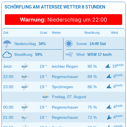
SCHÖRFLING AM ATTERSEE WETTER 8 STUNDEN
Warnung:
Niederschlag um 22:00
Zeit
Grad
Wetter
Bewölkung
Wind
Niederschlag
34%
Sonne
14:49 Std
Bewölkung
59%
Wind
WSW 17 km/h
km/h
10
Jetzt
19 °
leichter Regen
90 %
km/h
6
22:00
19 °
Regenschauer
89 %
km/h
6
23:00
19 °
Sprühregen
86 %
Freitag, 07. August
km/h
4
00:00
19 °
Regenschauer
75 %
km/h
4
01:00
19 °
Regenschauer
72 %
km/h