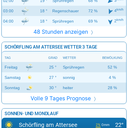
3
02:00
19 °
Sprühregen
68 %
km/h
4
03:00
18 °
Regenschauer
72 %
km/h
2
04:00
18 °
Sprühregen
69 %
48 Stunden anzeigen
SCHÖRFLING AM ATTERSEE WETTER 3 TAGE
TAG
GRAD
WETTER
BEWÖLKUNG
Freitag
25 °
Sprühregen
52 %
Samstag
27 °
sonnig
4 %
Sonntag
30 °
heiter
28 %
Volle 9 Tages Prognose
SONNEN- UND MONDLAUF
Schörfling am Attersee
22°
2%
0mm