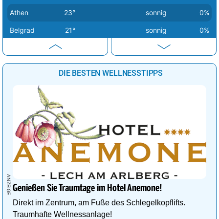
Athen
23°
sonnig
0%
Belgrad
21°
sonnig
0%
Berlin
14°
sonnig
1%
Bern
20°
sonnig
2%
DIE BESTEN WELLNESSTIPPS
Bratislava
16°
sonnig
1%
Brüssel
18°
sonnig
0%
Budapest
17°
sonnig
0%
Bukarest
25°
sonnig
1%
Chisinau
21°
heiter
26%
Dublin
16°
leichte Regenschauer
49%
Genießen Sie Traumtage im Hotel Anemone!
Helsinki
7°
wolkig
57%
Direkt im Zentrum, am Fuße des Schlegelkopflifts.
Kiew
11°
Schneeregen
84%
Traumhafte Wellnessanlage!