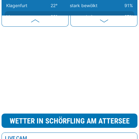
Klagenfurt
22°
stark bewölkt
91%
Linz
22°
heiter
27%
Eisenstadt
23°
Sprühregen
91%
Wien
24°
Sprühregen
85%
Graz
25°
Sprühregen
68%
WETTER IN SCHÖRFLING AM ATTERSEE
LIVE CAM