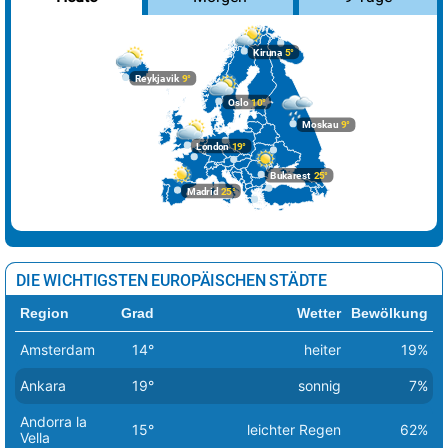
Kiruna
5°
Reykjavik
9°
Oslo
10°
Moskau
9°
London
19°
Bukarest
25°
Madrid
25°
DIE WICHTIGSTEN EUROPÄISCHEN STÄDTE
Region
Grad
Wetter
Bewölkung
Amsterdam
14°
heiter
19%
Ankara
19°
sonnig
7%
Andorra la
15°
leichter Regen
62%
Vella