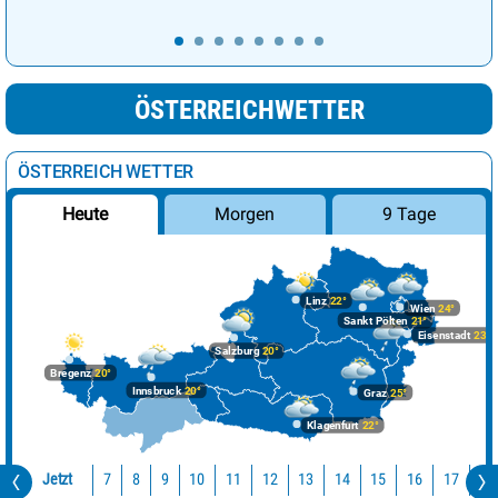
ÖSTERREICHWETTER
ÖSTERREICH WETTER
Morgen
9 Tage
Heute
Linz
22°
Wien
24°
Sankt Pölten
21°
Eisenstadt
23°
Salzburg
20°
Bregenz
20°
Innsbruck
20°
Graz
25°
Klagenfurt
22°
Jetzt
10
11
12
13
14
15
16
17
18
7
8
9