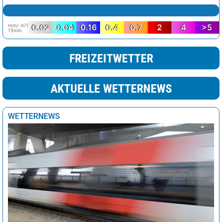
mm/ m²/
0.02
0.04
0.16
0.4
0.7
2
4
>5
15min
FREIZEITWETTER
AKTUELLE WETTERNEWS
WETTERNEWS