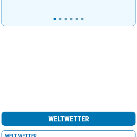
Kopenhagen
10°
heiter
20%
Lissabon
24°
heiter
12%
Ljubljana
22°
sonnig
7%
London
19°
wolkig
61%
Luxemburg
19°
heiter
15%
Madrid
25°
sonnig
3%
leichte Schnee /
Minsk
7°
69%
Regenschauer
Moskau
9°
Regen
100%
Nikosia
24°
heiter
22%
Oslo
10°
wolkig
38%
WELTWETTER
Paris
22°
sonnig
8%
Podgorica
27°
sonnig
10%
WELT WETTER