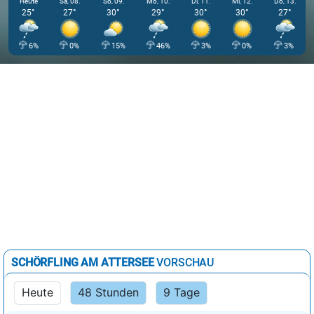
Heute
Sa, 08.
So, 09.
Mo, 10.
Di, 11.
Mi, 12.
Do, 13.
25°
27°
30°
29°
30°
30°
27°
6%
0%
15%
46%
3%
0%
3%
SCHÖRFLING AM ATTERSEE
VORSCHAU
Heute
48 Stunden
9 Tage