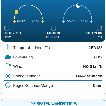
05:47
20:34
00:00
16:20
letztes Viertel
Neumond
erstes Viertel
Heute
12.08 23:15
16.08 15:51
Temperatur Hoch/Tief
25°/18°
Bewölkung
63%
Wind
NO 5 km/h
Sonnenstunden
14:47 Stunden
Regen-Schnee-Menge
0mm
DIE BESTEN WANDERTIPPS