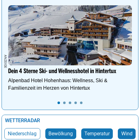
Wien
29°
Sprühregen
52%
Dein 4 Sterne Ski- und Wellnesshotel in Hintertux
Alpenbad Hotel Hohenhaus: Wellness, Ski &
Familienzeit im Herzen von Hintertux
WETTERRADAR
Niederschlag
Bewölkung
Temperatur
Wind