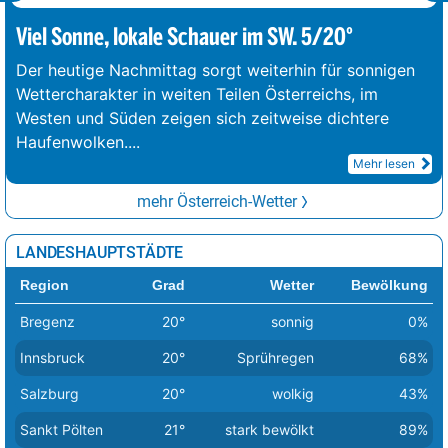
Viel Sonne, lokale Schauer im SW. 5/20°
Der heutige Nachmittag sorgt weiterhin für sonnigen
Wettercharakter in weiten Teilen Österreichs, im
Westen und Süden zeigen sich zeitweise dichtere
Haufenwolken.
...
Mehr lesen
mehr Österreich-Wetter
LANDESHAUPTSTÄDTE
Region
Grad
Wetter
Bewölkung
Bregenz
20°
sonnig
0%
Innsbruck
20°
Sprühregen
68%
Salzburg
20°
wolkig
43%
Sankt Pölten
21°
stark bewölkt
89%