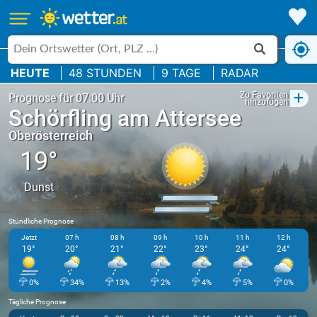
HEUTE
48 STUNDEN
9 TAGE
RADAR
+
Zu Favoriten
Prognose für 07:00 Uhr
hinzufügen
Schörfling am Attersee
Oberösterreich
19°
Dunst
Stündliche Prognose
Jetzt
07 h
08 h
09 h
10 h
11 h
12 h
19°
20°
21°
22°
23°
24°
24°
0%
34%
13%
2%
4%
5%
0%
Tägliche Prognose