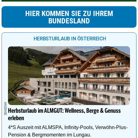
HIER KOMMEN SIE ZU IHREM
BUNDESLAND
HERBSTURLAUB IN ÖSTERREICH
Herbsturlaub im ALMGUT: Wellness, Berge & Genuss
erleben
4*S Auszeit mit ALMSPA, Infinity-Pools, Verwöhn-Plus-
Pension & Bergmomenten im Lungau.