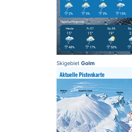
2%
3%
3%
15%
Tägliche Prognose
Heute
Fr, 07.
Sa, 08.
So,
15°
15°
19°
2
48%
17%
50%
Skigebiet
Golm
Aktuelle Pistenkarte