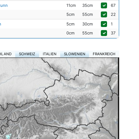
runn
11cm
35cm
✓
67
5cm
55cm
✓
22
n
5cm
30cm
✓
1
0cm
55cm
✓
37
HLAND
SCHWEIZ
ITALIEN
SLOWENIEN
FRANKREICH