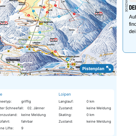
DE
Auf
fin
dei
Pistenplan
te
Loipen
neetyp:
griffig
Langlauf:
0 km
ter Schneefall:
02. Jänner
Zustand:
keine Meldung
tenzustand:
keine Meldung
Skating:
0 km
bfahrt:
fahrbar
Zustand:
keine Meldung
ne Lifte:
9