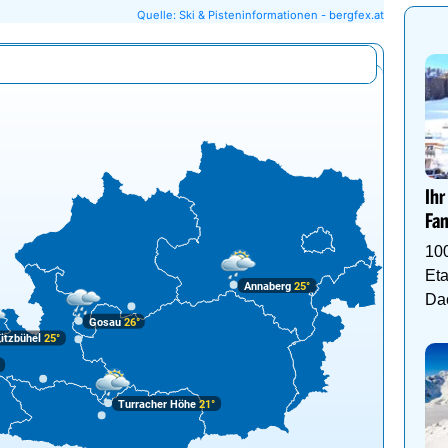
Quelle: Ski & Pisteninformationen - bergfex.at
Ihr
Fam
10
Eta
Annaberg
25°
Da
Gosau
26°
itzbühel
25°
°
Turracher Höhe
21°