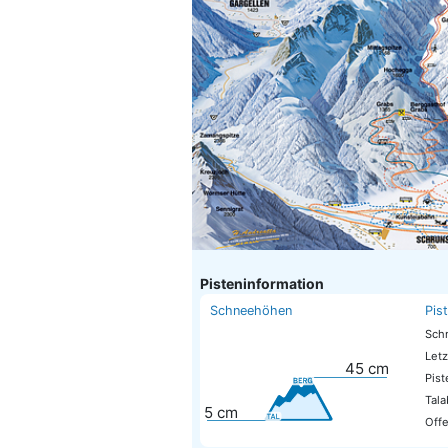
Pisteninformation
Schneehöhen
Pis
Sch
Letz
45
cm
Pis
Tala
5
cm
Offe