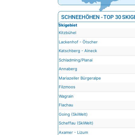
SCHNEEHÖHEN - TOP 30 SKIG
Skigebiet
Kitzbühel
Lackenhof - Ötscher
Katschberg - Aineck
Schladming/Planai
Annaberg
Mariazeller Bürgeralpe
Filzmoos
Wagrain
Flachau
Going (SkiWelt)
Scheffau (SkiWelt)
Axamer - Lizum