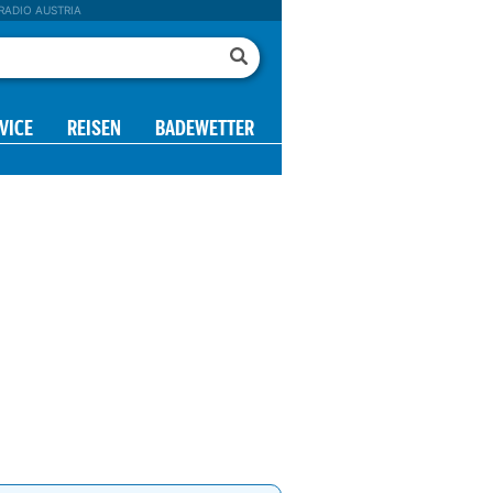
RADIO AUSTRIA
VICE
REISEN
BADEWETTER
18 h
19 h
20 h
21 h
22 h
23 h
00 h
14°
14°
14°
14°
14°
13°
13°