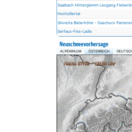
Saalbach Hinterglemm Leogang Fieberb
Hochzillertal
Silvretta Bielerhöhe - Gaschurn Partene
Serfaus-Fiss-Ladis
Neuschneevorhersage
ALPENRAUM
ÖSTERREICH
DEUTSC