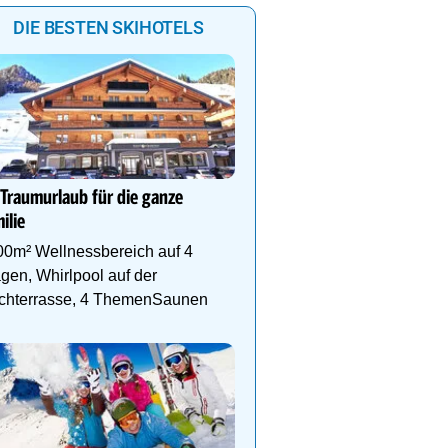
DIE BESTEN SKIHOTELS
Dein 4 Sterne Ski- und
Wellnesshotel in Hintert
 Traumurlaub für die ganze
Alpenbad Hotel Hohenh
ilie
Wellness, Ski & Familie
Herzen von Hintertux
00m² Wellnessbereich auf 4
gen, Whirlpool auf der
chterrasse, 4 ThemenSaunen
Genießen Sie Traumtage 
Anemone!
Direkt im Zentrum, am 