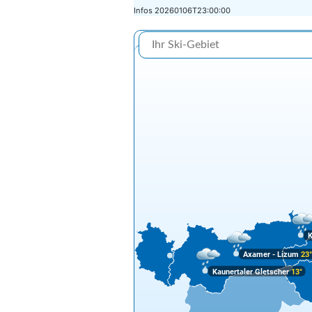
Infos
20260106T23:00:00
K
Axamer - Lizum
23
Kaunertaler Gletscher
13°