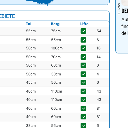
DE
EBIETE
Auf
Tal
Berg
Lifte
fin
55cm
75cm
✓
54
dei
55cm
55cm
✓
6
50cm
100cm
✓
16
50cm
70cm
✓
14
50cm
60cm
✓
6
50cm
30cm
✓
4
45cm
50cm
✓
6
40cm
110cm
✓
43
40cm
110cm
✓
43
40cm
60cm
✓
81
40cm
60cm
✓
81
33cm
56cm
✓
6