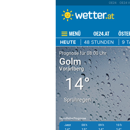
OE24
OE24 V
MENÜ
OE24.AT
ÖSTE
HEUTE
48 STUNDEN
9 T
Prognose für 08:00 Uhr
Golm
Vorarlberg
14°
Sprühregen
Stündliche Prognose
Jetzt
08 h
09 h
10 h
14°
15°
14°
14°