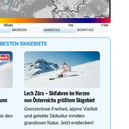
MORGEN
SAMSTAG
SONNTAG
 BESTEN SKIGEBIETE
Genießen
Anemon
Direkt i
Lech Zürs – Skifahren im Herzen
Schlegel
runn
von Österreichs größtem Skigebiet
Wellnes
Grenzenlose Freiheit, alpine Vielfalt
ße den
und gelebte Skikultur inmitten
grandioser Natur. Jetzt entdecken!