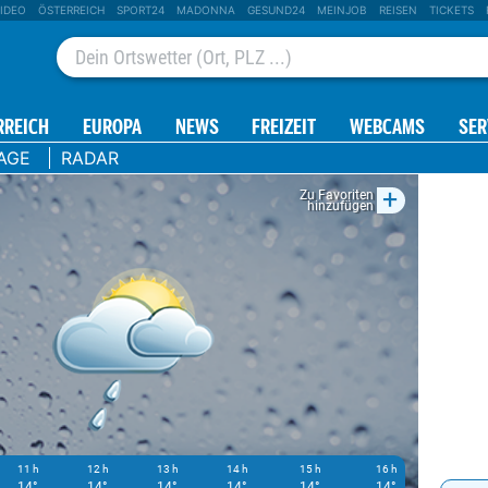
IDEO
ÖSTERREICH
SPORT24
MADONNA
GESUND24
MEINJOB
REISEN
TICKETS
RREICH
EUROPA
NEWS
FREIZEIT
WEBCAMS
SER
AGE
RADAR
+
Zu Favoriten
hinzufügen
11 h
12 h
13 h
14 h
15 h
16 h
17 h
14°
14°
14°
14°
14°
14°
14°