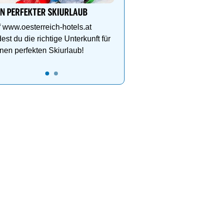
IN PERFEKTER SKIURLAUB
Grenzenlose Freiheit, alp
und gelebte Skikultur in
 www.oesterreich-hotels.at
grandioser Natur. Jetzt 
dest du die richtige Unterkunft für
nen perfekten Skiurlaub!