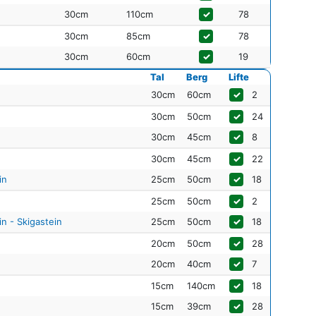
30cm
110cm
✓
78
30cm
85cm
✓
78
30cm
60cm
✓
19
Tal
Berg
Lifte
30cm
60cm
✓
2
30cm
50cm
✓
24
30cm
45cm
✓
8
30cm
45cm
✓
22
in
25cm
50cm
✓
18
25cm
50cm
✓
2
n - Skigastein
25cm
50cm
✓
18
20cm
50cm
✓
28
20cm
40cm
✓
7
15cm
140cm
✓
18
15cm
39cm
✓
28