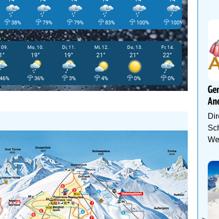
38%
79%
79%
83%
100%
100%
100%
 09.
Mo, 10.
Di, 11.
Mi, 12.
Do, 13.
Fr, 14.
1°
19°
19°
21°
21°
22°
46%
36%
3%
4%
0%
0%
Gen
An
Dir
Sch
We