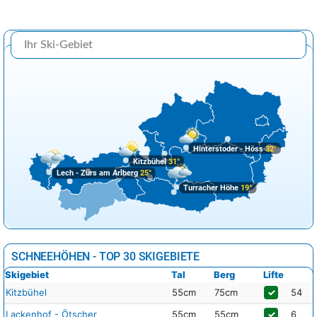
Hinterstoder - Höss
32°
Kitzbühel
31°
Lech - Zürs am Arlberg
25°
Turracher Höhe
19°
SCHNEEHÖHEN - TOP 30 SKIGEBIETE
Skigebiet
Tal
Berg
Lifte
Kitzbühel
55cm
75cm
✓
54
Lackenhof - Ötscher
55cm
55cm
✓
6