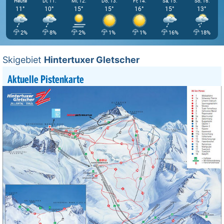
Heute
Di, 11.
Mi, 12.
Do, 13.
Fr, 14.
Sa, 15.
So, 16.
11°
10°
15°
15°
16°
15°
13°
2%
8%
2%
1%
1%
16%
18%
Skigebiet
Hintertuxer Gletscher
Aktuelle Pistenkarte