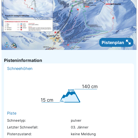
Pistenplan
Pisteninformation
Schneehöhen
140
cm
15
cm
Piste
Schneetyp:
pulver
Letzter Schneefall:
03. Jänner
Pistenzustand:
keine Meldung