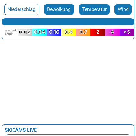
Niederschlag
Bewölkung
Temperatur
Wind
mm/ m²/
0.02
0.04
0.16
0.4
0.7
2
4
>5
15min
SKICAMS LIVE