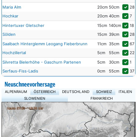
Maria Alm
20cm
50cm
✓
28
Hochkar
20cm
40cm
✓
7
Hintertuxer Gletscher
15cm
140cm
✓
18
Sölden
15cm
39cm
✓
28
Saalbach Hinterglemm Leogang Fieberbrunn
11cm
35cm
✓
67
Hochzillertal
5cm
55cm
✓
22
Silvretta Bielerhöhe - Gaschurn Partenen
5cm
30cm
✓
1
Serfaus-Fiss-Ladis
0cm
55cm
✓
37
Neuschneevorhersage
ALPENRAUM
ÖSTERREICH
DEUTSCHLAND
SCHWEIZ
ITALIEN
SLOWENIEN
FRANKREICH