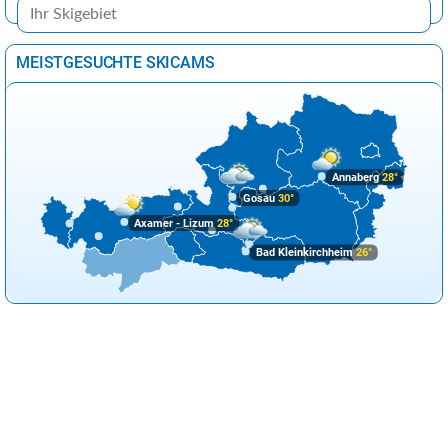
MEISTGESUCHTE SKICAMS
Annaberg
28°
Gosau
30°
Axamer - Lizum
28°
Bad Kleinkirchheim
26°