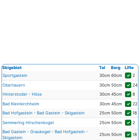
Skigebiet
Tal
Berg
Lifte
Sportgastein
30cm
60cm
✓
2
Obertauern
30cm
50cm
✓
24
Hinterstoder - Höss
30cm
45cm
✓
8
Bad Kleinkirchheim
30cm
45cm
✓
22
Bad Hofgastein - Bad Gastein - Skigastein
25cm
50cm
✓
18
Semmering Hirschenkogel
25cm
50cm
✓
2
Bad Gastein - Graukogel - Bad Hofgastein -
25cm
50cm
✓
18
Skigastein