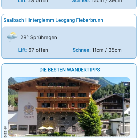
28 offen
15cm / 39cm
Lift:
Schnee:
Saalbach Hinterglemm Leogang Fieberbrunn
28° Sprühregen
67 offen
11cm / 35cm
Lift:
Schnee:
DIE BESTEN WANDERTIPPS