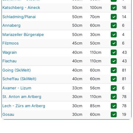
Katschberg - Aineck
50cm
100cm
✓
16
Schladming/Planai
50cm
70cm
✓
14
Annaberg
50cm
60cm
✓
6
Mariazeller Bürgeralpe
50cm
30cm
✓
4
Filzmoos
45cm
50cm
✓
6
Wagrain
40cm
110cm
✓
43
Flachau
40cm
110cm
✓
43
Going (SkiWelt)
40cm
60cm
✓
81
Scheffau (SkiWelt)
40cm
60cm
✓
81
Axamer - Lizum
33cm
56cm
✓
6
St. Anton am Arlberg
30cm
110cm
✓
78
Lech - Zürs am Arlberg
30cm
85cm
✓
78
Gosau
30cm
60cm
✓
19