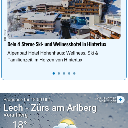
Dein 4 Sterne Ski- und Wellnesshotel in Hintertux
Alpenbad Hotel Hohenhaus: Wellness, Ski &
Familienzeit im Herzen von Hintertux
+
Zu Favoriten
Prognose für 18:00 Uhr
hinzufügen
Lech - Zürs am Arlberg
Vorarlberg
18°