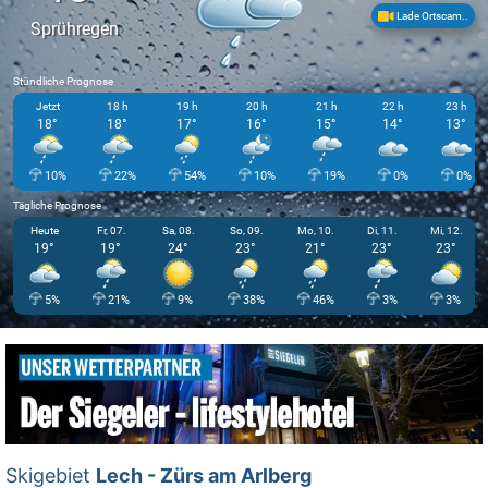
Lade Ortscam..
Sprühregen
Stündliche Prognose
Jetzt
18 h
19 h
20 h
21 h
22 h
23 h
18°
18°
17°
16°
15°
14°
13°
10%
22%
54%
10%
19%
0%
0%
Tägliche Prognose
Heute
Fr, 07.
Sa, 08.
So, 09.
Mo, 10.
Di, 11.
Mi, 12.
19°
19°
24°
23°
21°
23°
23°
5%
21%
9%
38%
46%
3%
3%
Skigebiet
Lech - Zürs am Arlberg