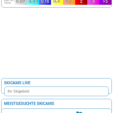
mm/ m²/
0.02
0.04
0.16
0.4
0.7
2
4
>5
15min
SKICAMS LIVE
MEISTGESUCHTE SKICAMS