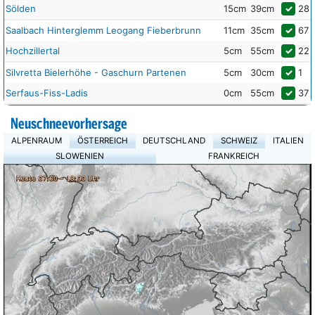
Sölden
15cm
39cm
✓
28
Saalbach Hinterglemm Leogang Fieberbrunn
11cm
35cm
✓
67
Hochzillertal
5cm
55cm
✓
22
Silvretta Bielerhöhe - Gaschurn Partenen
5cm
30cm
✓
1
Serfaus-Fiss-Ladis
0cm
55cm
✓
37
Neuschneevorhersage
ALPENRAUM
ÖSTERREICH
DEUTSCHLAND
SCHWEIZ
ITALIEN
SLOWENIEN
FRANKREICH