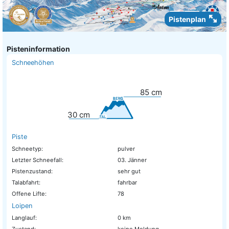
Pistenplan
Pisteninformation
Schneehöhen
85
cm
30
cm
Piste
Schneetyp:
pulver
Letzter Schneefall:
03. Jänner
Pistenzustand:
sehr gut
Talabfahrt:
fahrbar
Offene Lifte:
78
Loipen
Langlauf:
0 km