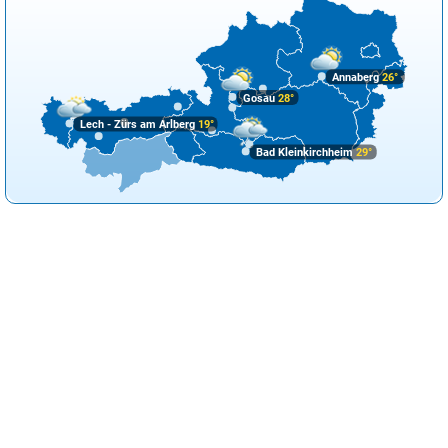
Annaberg
26°
Gosau
28°
Lech - Zürs am Arlberg
19°
Bad Kleinkirchheim
29°