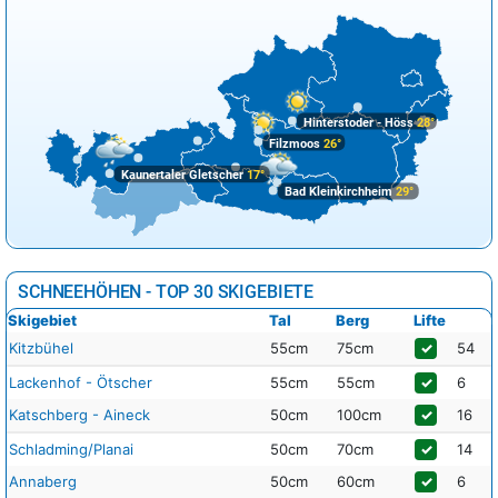
Hinterstoder - Höss
28°
Filzmoos
26°
Kaunertaler Gletscher
17°
Bad Kleinkirchheim
29°
SCHNEEHÖHEN - TOP 30 SKIGEBIETE
Skigebiet
Tal
Berg
Lifte
Kitzbühel
55cm
75cm
✓
54
Lackenhof - Ötscher
55cm
55cm
✓
6
Katschberg - Aineck
50cm
100cm
✓
16
Schladming/Planai
50cm
70cm
✓
14
Annaberg
50cm
60cm
✓
6