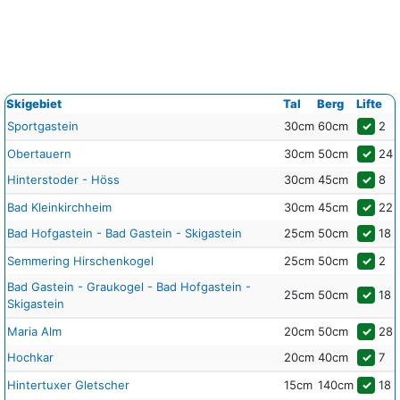
Skigebiet
Tal
Berg
Lifte
Sportgastein
30cm
60cm
✓
2
Obertauern
30cm
50cm
✓
24
Hinterstoder - Höss
30cm
45cm
✓
8
Bad Kleinkirchheim
30cm
45cm
✓
22
Bad Hofgastein - Bad Gastein - Skigastein
25cm
50cm
✓
18
Semmering Hirschenkogel
25cm
50cm
✓
2
Bad Gastein - Graukogel - Bad Hofgastein -
25cm
50cm
✓
18
Skigastein
Maria Alm
20cm
50cm
✓
28
Hochkar
20cm
40cm
✓
7
Hintertuxer Gletscher
15cm
140cm
✓
18