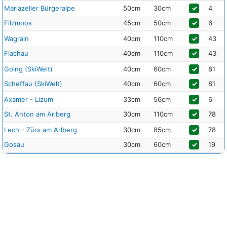
Mariazeller Bürgeralpe
50cm
30cm
✓
4
Filzmoos
45cm
50cm
✓
6
Wagrain
40cm
110cm
✓
43
Flachau
40cm
110cm
✓
43
Going (SkiWelt)
40cm
60cm
✓
81
Scheffau (SkiWelt)
40cm
60cm
✓
81
Axamer - Lizum
33cm
56cm
✓
6
St. Anton am Arlberg
30cm
110cm
✓
78
Lech - Zürs am Arlberg
30cm
85cm
✓
78
Gosau
30cm
60cm
✓
19