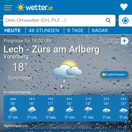
HEUTE
48 STUNDEN
9 TAGE
RADAR
+
Zu Favoriten
Prognose für 18:00 Uhr
hinzufügen
Lech - Zürs am Arlberg
Vorarlberg
18°
Lade Ortscam..
Sprühregen
Stündliche Prognose
Jetzt
18 h
19 h
20 h
21 h
22 h
23 h
18°
18°
17°
16°
15°
14°
13°
10%
22%
54%
10%
19%
0%
0%
Tägliche Prognose