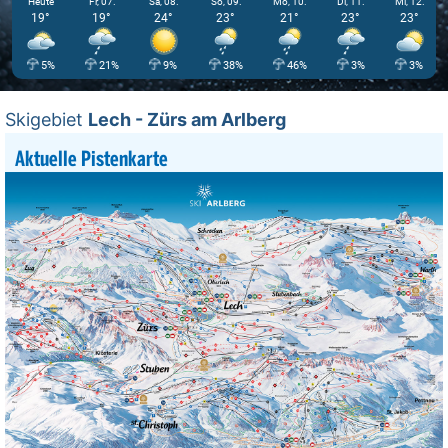
Heute
Fr, 07.
Sa, 08.
So, 09.
Mo, 10.
Di, 11.
Mi, 12.
19°
19°
24°
23°
21°
23°
23°
5%
21%
9%
38%
46%
3%
3%
Skigebiet
Lech - Zürs am Arlberg
Aktuelle Pistenkarte