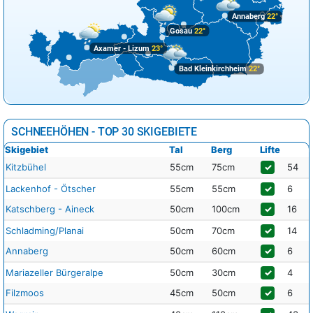
Annaberg
22°
Gosau
22°
Axamer - Lizum
23°
Bad Kleinkirchheim
22°
SCHNEEHÖHEN - TOP 30 SKIGEBIETE
Skigebiet
Tal
Berg
Lifte
Kitzbühel
55cm
75cm
✓
54
Lackenhof - Ötscher
55cm
55cm
✓
6
Katschberg - Aineck
50cm
100cm
✓
16
Schladming/Planai
50cm
70cm
✓
14
Annaberg
50cm
60cm
✓
6
Mariazeller Bürgeralpe
50cm
30cm
✓
4
Filzmoos
45cm
50cm
✓
6