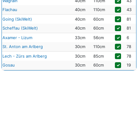
Wagrain
40cm
110cm
✓
43
Flachau
40cm
110cm
✓
43
Going (SkiWelt)
40cm
60cm
✓
81
Scheffau (SkiWelt)
40cm
60cm
✓
81
Axamer - Lizum
33cm
56cm
✓
6
St. Anton am Arlberg
30cm
110cm
✓
78
Lech - Zürs am Arlberg
30cm
85cm
✓
78
Gosau
30cm
60cm
✓
19