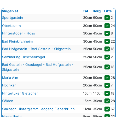
Skigebiet
Tal
Berg
Lifte
Sportgastein
30cm
60cm
✓
2
Obertauern
30cm
50cm
✓
24
Hinterstoder - Höss
30cm
45cm
✓
8
Bad Kleinkirchheim
30cm
45cm
✓
22
Bad Hofgastein - Bad Gastein - Skigastein
25cm
50cm
✓
18
Semmering Hirschenkogel
25cm
50cm
✓
2
Bad Gastein - Graukogel - Bad Hofgastein -
25cm
50cm
✓
18
Skigastein
Maria Alm
20cm
50cm
✓
28
Hochkar
20cm
40cm
✓
7
Hintertuxer Gletscher
15cm
140cm
✓
18
Sölden
15cm
39cm
✓
28
Saalbach Hinterglemm Leogang Fieberbrunn
11cm
35cm
✓
67
Hochzillertal
5cm
55cm
✓
22