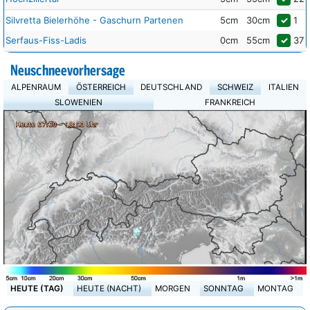
Silvretta Bielerhöhe - Gaschurn Partenen
5cm
30cm
✓
1
Serfaus-Fiss-Ladis
0cm
55cm
✓
37
Neuschneevorhersage
ALPENRAUM
ÖSTERREICH
DEUTSCHLAND
SCHWEIZ
ITALIEN
SLOWENIEN
FRANKREICH
HEUTE (TAG)
HEUTE (NACHT)
MORGEN
SONNTAG
MONTAG