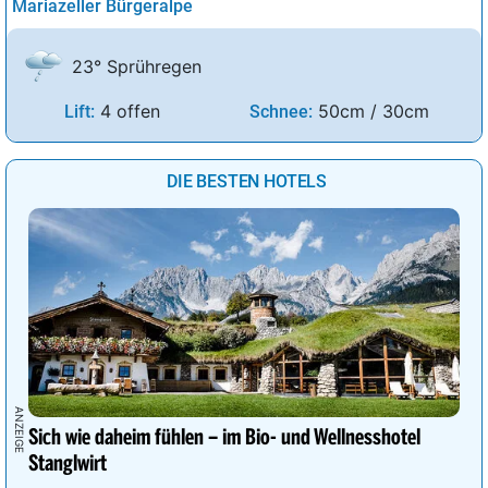
Mariazeller Bürgeralpe
23° Sprühregen
4 offen
50cm / 30cm
Lift:
Schnee:
DIE BESTEN HOTELS
Sich wie daheim fühlen – im Bio- und Wellnesshotel
Stanglwirt