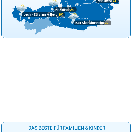
Annaberg
22°
Kitzbühel
24°
Lech - Zürs am Arlberg
19°
Bad Kleinkirchheim
22°
DAS BESTE FÜR FAMILIEN & KINDER