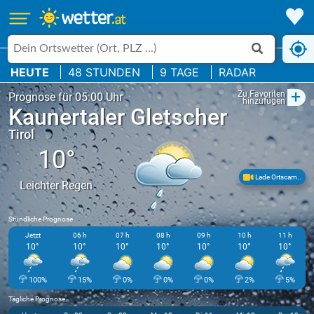
HEUTE
48 STUNDEN
9 TAGE
RADAR
+
Zu Favoriten
Prognose für 05:00 Uhr
hinzufügen
Kaunertaler Gletscher
Tirol
10°
Lade Ortscam..
Leichter Regen
Stündliche Prognose
Jetzt
06 h
07 h
08 h
09 h
10 h
11 h
10°
10°
10°
10°
10°
10°
10°
100%
15%
0%
0%
0%
2%
5%
Tägliche Prognose