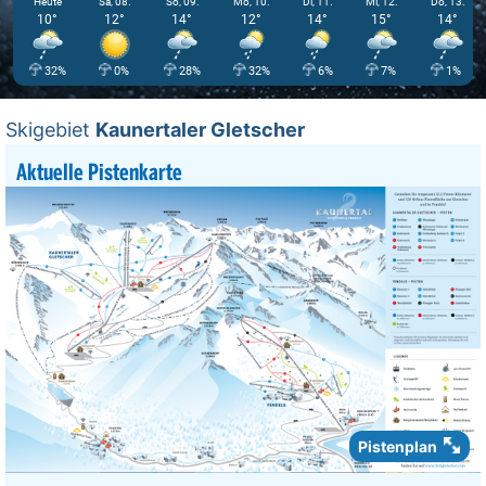
Heute
Sa, 08.
So, 09.
Mo, 10.
Di, 11.
Mi, 12.
Do, 13.
10°
12°
14°
12°
14°
15°
14°
32%
0%
28%
32%
6%
7%
1%
Skigebiet
Kaunertaler Gletscher
Aktuelle Pistenkarte
Pistenplan