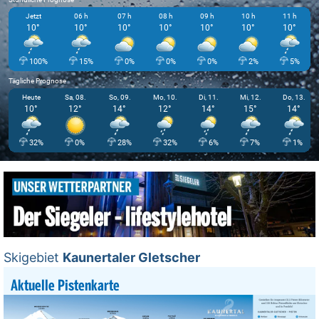
Jetzt
06 h
07 h
08 h
09 h
10 h
11 h
10°
10°
10°
10°
10°
10°
10°
100%
15%
0%
0%
0%
2%
5%
Tägliche Prognose
Heute
Sa, 08.
So, 09.
Mo, 10.
Di, 11.
Mi, 12.
Do, 13.
10°
12°
14°
12°
14°
15°
14°
32%
0%
28%
32%
6%
7%
1%
Skigebiet
Kaunertaler Gletscher
Aktuelle Pistenkarte