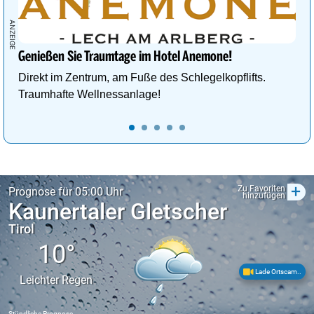
Genießen Sie Traumtage im Hotel Anemone!
Direkt im Zentrum, am Fuße des Schlegelkopflifts.
Traumhafte Wellnessanlage!
+
Zu Favoriten
Prognose für 05:00 Uhr
hinzufügen
Kaunertaler Gletscher
Tirol
10°
Lade Ortscam..
Leichter Regen
Stündliche Prognose