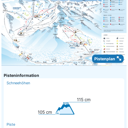
Pistenplan
Pisteninformation
Schneehöhen
115
cm
105
cm
Piste