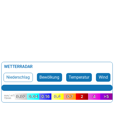
WETTERRADAR
Niederschlag
Bewölkung
Temperatur
Wind
mm/ m²/
0.02
0.04
0.16
0.4
0.7
2
4
>5
15min