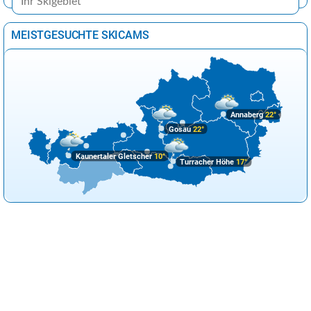
MEISTGESUCHTE SKICAMS
Annaberg
22°
Gosau
22°
Kaunertaler Gletscher
10°
Turracher Höhe
17°