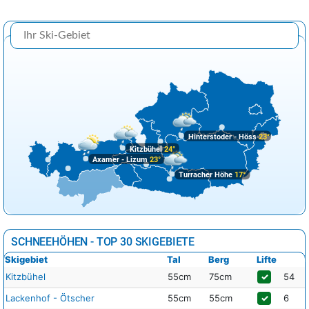
Hinterstoder - Höss
23°
Kitzbühel
24°
Axamer - Lizum
23°
Turracher Höhe
17°
SCHNEEHÖHEN - TOP 30 SKIGEBIETE
Skigebiet
Tal
Berg
Lifte
Kitzbühel
55cm
75cm
✓
54
Lackenhof - Ötscher
55cm
55cm
✓
6