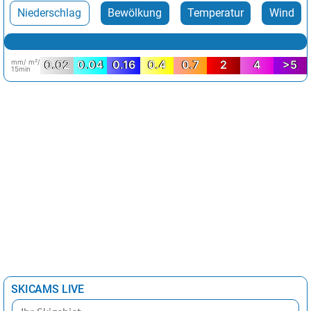
Niederschlag
Bewölkung
Temperatur
Wind
mm/ m²/
0.02
0.04
0.16
0.4
0.7
2
4
>5
15min
SKICAMS LIVE