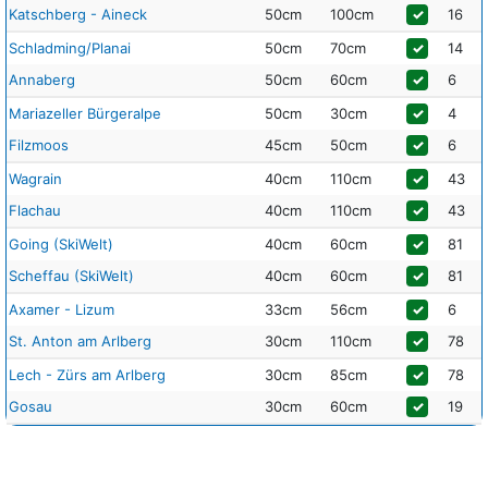
Katschberg - Aineck
50cm
100cm
✓
16
Schladming/Planai
50cm
70cm
✓
14
Annaberg
50cm
60cm
✓
6
Mariazeller Bürgeralpe
50cm
30cm
✓
4
Filzmoos
45cm
50cm
✓
6
Wagrain
40cm
110cm
✓
43
Flachau
40cm
110cm
✓
43
Going (SkiWelt)
40cm
60cm
✓
81
Scheffau (SkiWelt)
40cm
60cm
✓
81
Axamer - Lizum
33cm
56cm
✓
6
St. Anton am Arlberg
30cm
110cm
✓
78
Lech - Zürs am Arlberg
30cm
85cm
✓
78
Gosau
30cm
60cm
✓
19