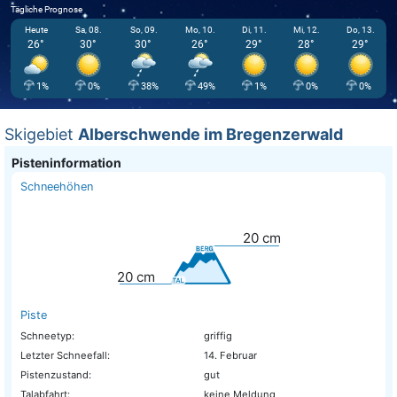
Tägliche Prognose
Heute
Sa, 08.
So, 09.
Mo, 10.
Di, 11.
Mi, 12.
Do, 13.
26°
30°
30°
26°
29°
28°
29°
1%
0%
38%
49%
1%
0%
0%
Skigebiet
Alberschwende im Bregenzerwald
Pisteninformation
Schneehöhen
20
cm
20
cm
Piste
Schneetyp:
griffig
Letzter Schneefall:
14. Februar
Pistenzustand:
gut
Talabfahrt:
keine Meldung