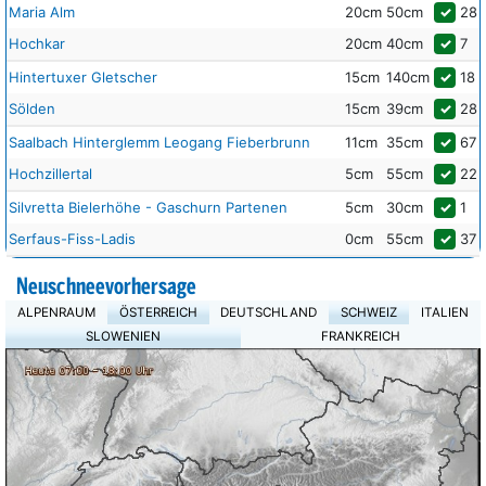
Maria Alm
20cm
50cm
✓
28
Hochkar
20cm
40cm
✓
7
Hintertuxer Gletscher
15cm
140cm
✓
18
Sölden
15cm
39cm
✓
28
Saalbach Hinterglemm Leogang Fieberbrunn
11cm
35cm
✓
67
Hochzillertal
5cm
55cm
✓
22
Silvretta Bielerhöhe - Gaschurn Partenen
5cm
30cm
✓
1
Serfaus-Fiss-Ladis
0cm
55cm
✓
37
Neuschneevorhersage
ALPENRAUM
ÖSTERREICH
DEUTSCHLAND
SCHWEIZ
ITALIEN
SLOWENIEN
FRANKREICH