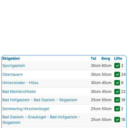
Skigebiet
Tal
Berg
Lifte
Sportgastein
30cm
60cm
✓
2
Obertauern
30cm
50cm
✓
24
Hinterstoder - Höss
30cm
45cm
✓
8
Bad Kleinkirchheim
30cm
45cm
✓
22
Bad Hofgastein - Bad Gastein - Skigastein
25cm
50cm
✓
18
Semmering Hirschenkogel
25cm
50cm
✓
2
Bad Gastein - Graukogel - Bad Hofgastein -
25cm
50cm
✓
18
Skigastein