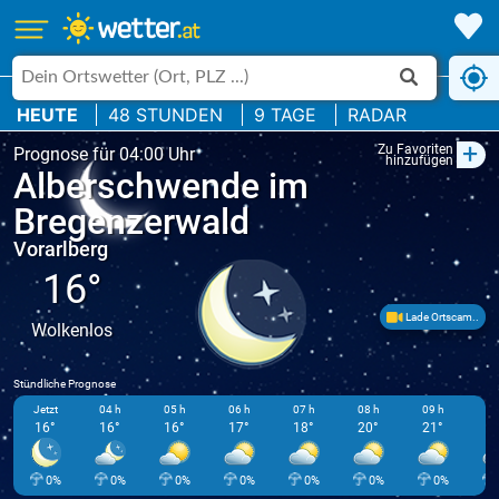
HEUTE
48 STUNDEN
9 TAGE
RADAR
+
Zu Favoriten
Prognose für 04:00 Uhr
hinzufügen
Alberschwende im
Bregenzerwald
Vorarlberg
16°
Lade Ortscam..
Wolkenlos
Stündliche Prognose
Jetzt
04 h
05 h
06 h
07 h
08 h
09 h
10
16°
16°
16°
17°
18°
20°
21°
2
0%
0%
0%
0%
0%
0%
0%