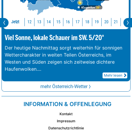
Klagenfurt
28°
Jetzt
12
13
14
15
16
17
18
19
20
21
22
Viel Sonne, lokale Schauer im SW. 5/20°
Der heutige Nachmittag sorgt weiterhin für sonnigen
Wettercharakter in weiten Teilen Österreichs, im
Westen und Süden zeigen sich zeitweise dichtere
Haufenwolken.
...
Mehr lesen
mehr Österreich-Wetter
INFORMATION & OFFENLEGUNG
Kontakt
Impressum
Datenschutzrichtlinie