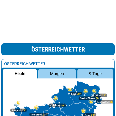
ÖSTERREICHWETTER
ÖSTERREICH WETTER
Morgen
9 Tage
Heute
Linz
30°
Wien
29°
Sankt Pölten
30°
Eisenstadt
30°
Salzburg
30°
Bregenz
29°
Innsbruck
31°
Graz
29°