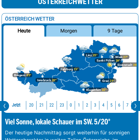
ÖSTERREICHWETTER
ÖSTERREICH WETTER
Morgen
9 Tage
Heute
Linz
25°
Wien
27°
Sankt Pölten
26°
Eisenstadt
28°
Salzburg
19°
Bregenz
25°
Innsbruck
22°
Graz
29°
Klagenfurt
22°
Jetzt
20
21
22
23
0
1
2
3
4
5
6
7
8
Viel Sonne, lokale Schauer im SW. 5/20°
Der heutige Nachmittag sorgt weiterhin für sonnigen
Wettercharakter in weiten Teilen Österreichs, im