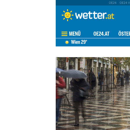
OE24
OE24 V
MENÜ
OE24.AT
ÖSTE
Wien
29°