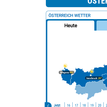
ÖSTE
ÖSTERREICH WETTER
Heute
Bregenz
30°
Innsbruck
29°
Jetzt
16
17
18
19
20