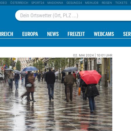
IDEO
ÖSTERREICH
SPORT24
MADONNA
GESUND24
MEINJOB
REISEN
TICKETS
RREICH
EUROPA
NEWS
FREIZEIT
WEBCAMS
SER
02. MAI 2024 | 10:01 UHR