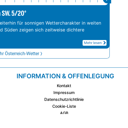
m SW. 5/20°
iterhin für sonnigen Wettercharakter in weiten
nd Süden zeigen sich zeitweise dichtere
Mehr lesen
r Österreich-Wetter
INFORMATION & OFFENLEGUNG
Kontakt
Impressum
Datenschutzrichtlinie
Cookie-Liste
AGB
Fixplatzierte Werbemöglichkeiten
AGB für Werbeeinschaltungen