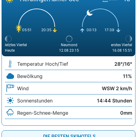
05:51
20:35
00:13
17:39
letztes Viertel
Neumond
erstes Viertel
Heute
12.08 23:15
16.08 15:51
Temperatur Hoch/Tief
28°/16°
Bewölkung
11%
Wind
WSW 2 km/h
Sonnenstunden
14:44 Stunden
Regen-Schnee-Menge
0mm
DIE BESTEN SKIHOTELS