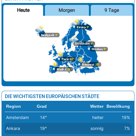
Morgen
9 Tage
Heute
Kiruna
5°
Reykjavik
9°
Stockholm
9°
Moskau
9°
Paris
22°
Bukarest
25°
Madrid
25°
DIE WICHTIGSTEN EUROPÄISCHEN STÄDTE
Region
Grad
Wetter
Bewölkung
Amsterdam
14°
heiter
19%
Ankara
19°
sonnig
7%