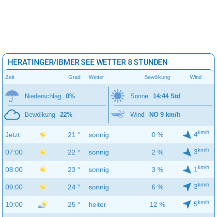
HERATINGER/IBMER SEE WETTER 8 STUNDEN
Zeit
Grad
Wetter
Bewölkung
Wind
Niederschlag
0%
Sonne
14:44 Std
Bewölkung
22%
Wind
NO 9 km/h
km/h
4
Jetzt
21 °
sonnig
0 %
km/h
3
07:00
22 °
sonnig
2 %
km/h
1
08:00
23 °
sonnig
3 %
km/h
3
09:00
24 °
sonnig
6 %
km/h
5
10:00
25 °
heiter
12 %