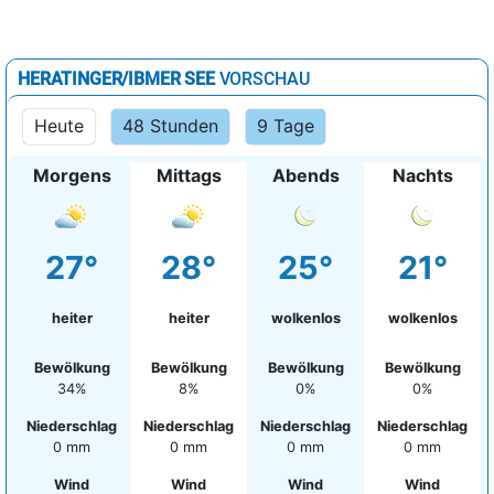
HERATINGER/IBMER SEE
VORSCHAU
Heute
48 Stunden
9 Tage
Morgens
Mittags
Abends
Nachts
27°
28°
25°
21°
heiter
heiter
wolkenlos
wolkenlos
Bewölkung
Bewölkung
Bewölkung
Bewölkung
34%
8%
0%
0%
Niederschlag
Niederschlag
Niederschlag
Niederschlag
0 mm
0 mm
0 mm
0 mm
Wind
Wind
Wind
Wind