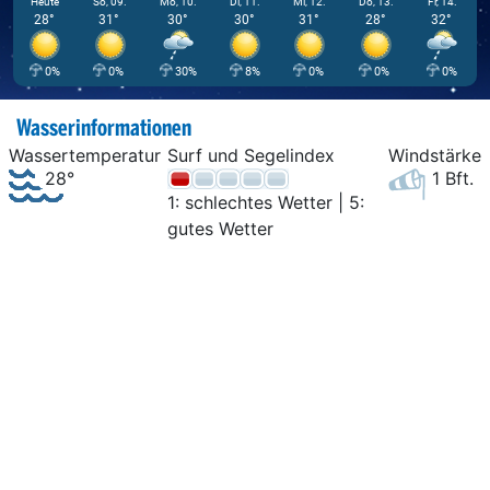
Heute
So, 09.
Mo, 10.
Di, 11.
Mi, 12.
Do, 13.
Fr, 14.
28°
31°
30°
30°
31°
28°
32°
0%
0%
30%
8%
0%
0%
0%
Wasserinformationen
Wassertemperatur
Surf und Segelindex
Windstärke
28°
1 Bft.
1: schlechtes Wetter | 5:
gutes Wetter