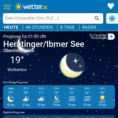
HEUTE
48 STUNDEN
9 TAGE
RADAR
+
Zu Favoriten
Prognose für 01:00 Uhr
hinzufügen
Heratinger/Ibmer See
Oberösterreich
19°
Wolkenlos
Stündliche Prognose
Jetzt
01 h
02 h
03 h
04 h
05 h
06 h
07
19°
18°
17°
16°
16°
16°
18°
2
0%
0%
0%
0%
0%
0%
0%
Tägliche Prognose