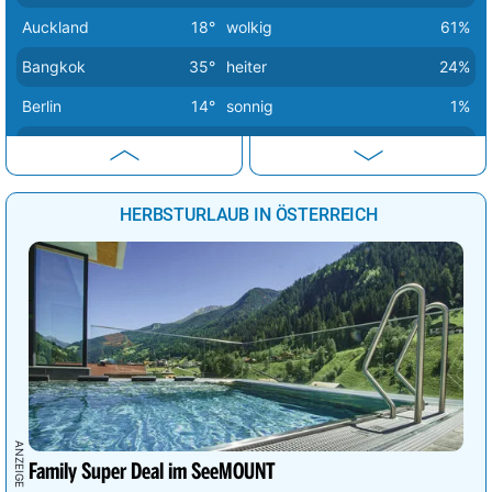
Auckland
18°
wolkig
61%
Bangkok
35°
heiter
24%
Berlin
14°
sonnig
1%
Bern
20°
sonnig
2%
Buenos Aires
16°
heiter
26%
HERBSTURLAUB IN ÖSTERREICH
Canberra
20°
sonnig
0%
Delhi
42°
sonnig
1%
Dubai
31°
sonnig
6%
Havanna
31°
heiter
17%
Istanbul
19°
sonnig
0%
Johannesburg
20°
wolkig
45%
Kairo
27°
sonnig
3%
Family Super Deal im SeeMOUNT