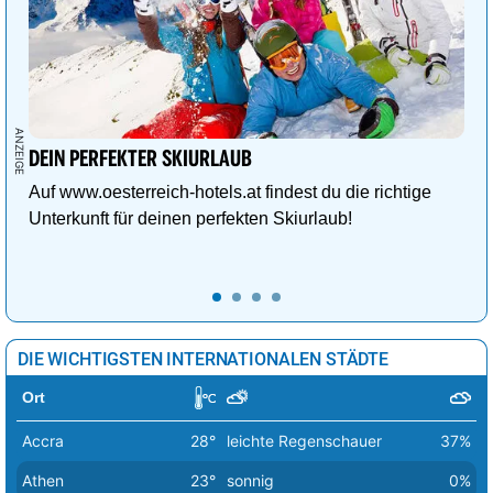
Vatikan Stadt
23°
sonnig
0%
Vilnius
7°
leichte Schneeschauer
48%
Warschau
11°
heiter
17%
Wien
24°
stark bewölkt
91%
DEIN PERFEKTER SKIURLAUB
Auf www.oesterreich-hotels.at findest du die richtige
Zagreb
21°
sonnig
0%
Unterkunft für deinen perfekten Skiurlaub!
DIE WICHTIGSTEN INTERNATIONALEN STÄDTE
Ort
Accra
28°
leichte Regenschauer
37%
Athen
23°
sonnig
0%