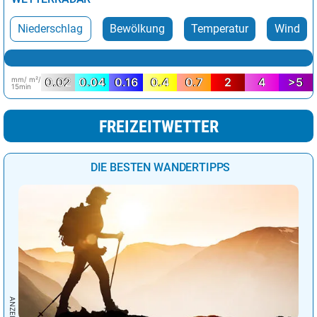
Wien
30°
heiter
31%
Niederschlag
Bewölkung
Temperatur
Wind
mm/ m²/
0.02
0.04
0.16
0.4
0.7
2
4
>5
15min
FREIZEITWETTER
DIE BESTEN WANDERTIPPS