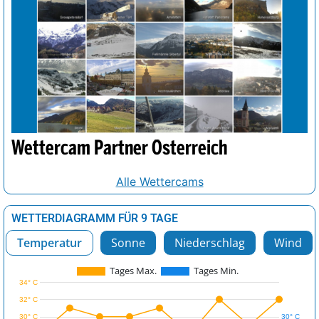
Wettercam Partner Österreich
Alle Wettercams
WETTERDIAGRAMM FÜR 9 TAGE
Temperatur
Sonne
Niederschlag
Wind
Tages Max.
Tages Min.
34° C
32° C
30° C
30° C