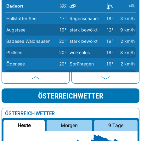
Badeort
Hallstätter See
17°
Regenschauer
18°
3 km/h
Augstsee
19°
stark bewölkt
12°
9 km/h
Badesee Waldhausen
20°
stark bewölkt
19°
2 km/h
Pfrillsee
20°
wolkenlos
18°
8 km/h
Ödensee
20°
Sprühregen
16°
2 km/h
Heiterwanger See
20°
wolkenlos
15°
3 km/h
Badesee Umhausen
20°
wolkenlos
14°
4 km/h
ÖSTERREICHWETTER
Urisee
21°
wolkenlos
16°
2 km/h
Badesee Klaffer
21°
wolkenlos
18°
11 km/h
ÖSTERREICH WETTER
Gasteiner Badesee
21°
Dunst
15°
2 km/h
Morgen
9 Tage
Heute
Erlaufsee
21°
stark bewölkt
16°
1 km/h