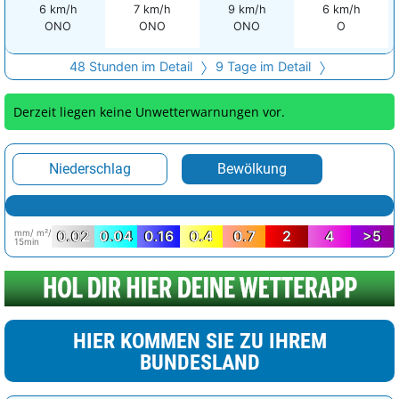
6 km/h
7 km/h
9 km/h
6 km/h
ONO
ONO
ONO
O
48 Stunden im Detail
9 Tage im Detail
Derzeit liegen keine Unwetterwarnungen vor.
Niederschlag
Bewölkung
mm/ m²/
0.02
0.04
0.16
0.4
0.7
2
4
>5
15min
HIER KOMMEN SIE ZU IHREM
BUNDESLAND