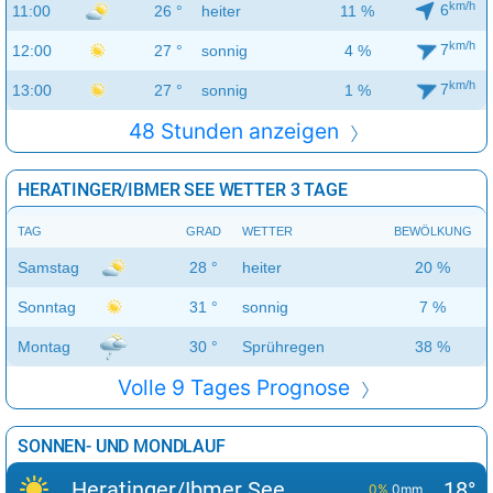
km/h
6
11:00
26 °
heiter
11 %
km/h
7
12:00
27 °
sonnig
4 %
km/h
7
13:00
27 °
sonnig
1 %
48 Stunden anzeigen
HERATINGER/IBMER SEE WETTER 3 TAGE
TAG
GRAD
WETTER
BEWÖLKUNG
Samstag
28 °
heiter
20 %
Sonntag
31 °
sonnig
7 %
Montag
30 °
Sprühregen
38 %
Volle 9 Tages Prognose
SONNEN- UND MONDLAUF
Heratinger/Ibmer See
18°
0%
0mm