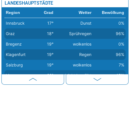
LANDESHAUPTSTÄDTE
Region
Grad
Wetter
Bewölkung
Innsbruck
17°
Dunst
0%
Graz
18°
Sprühregen
96%
Bregenz
19°
wolkenlos
0%
Klagenfurt
19°
Regen
96%
Salzburg
19°
wolkenlos
7%
Linz
22°
leicht bewölkt
15%
Eisenstadt
23°
bedeckt
96%
Sankt Pölten
23°
stark bewölkt
91%
Wien
24°
stark bewölkt
91%