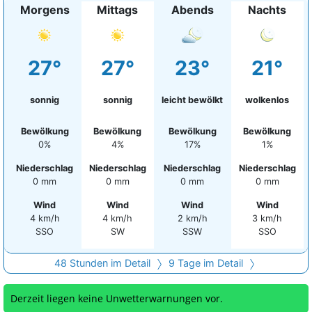
Morgens
Mittags
Abends
Nachts
27°
27°
23°
21°
sonnig
sonnig
leicht bewölkt
wolkenlos
Bewölkung
Bewölkung
Bewölkung
Bewölkung
0%
4%
17%
1%
Niederschlag
Niederschlag
Niederschlag
Niederschlag
0 mm
0 mm
0 mm
0 mm
Wind
Wind
Wind
Wind
4 km/h
4 km/h
2 km/h
3 km/h
SSO
SW
SSW
SSO
48 Stunden im Detail
9 Tage im Detail
Derzeit liegen keine Unwetterwarnungen vor.