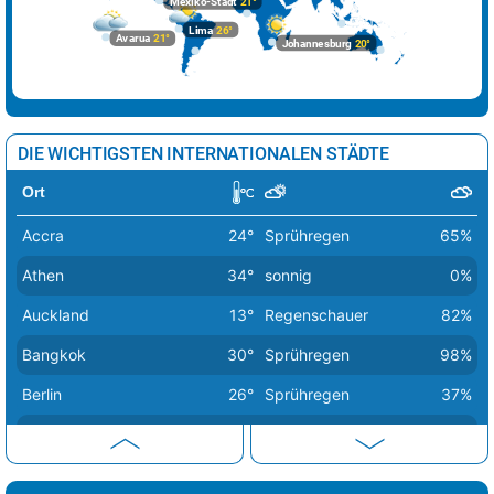
Mexiko-Stadt
21°
Sofia
34°
sonnig
6%
Lima
26°
Avarua
21°
Johannesburg
20°
Stockholm
20°
heiter
38%
Tallinn
19°
heiter
21%
Tirana
35°
sonnig
2%
DIE WICHTIGSTEN INTERNATIONALEN STÄDTE
Vaduz
31°
sonnig
0%
Ort
Valletta
29°
sonnig
0%
Accra
24°
Sprühregen
65%
Vatikan Stadt
36°
sonnig
1%
Athen
34°
sonnig
0%
Vilnius
19°
Sprühregen
60%
Auckland
13°
Regenschauer
82%
Warschau
25°
Regen
61%
Bangkok
30°
Sprühregen
98%
Wien
29°
sonnig
8%
Berlin
26°
Sprühregen
37%
Zagreb
39°
sonnig
17%
Bern
30°
Regen
16%
Buenos Aires
12°
sonnig
45%