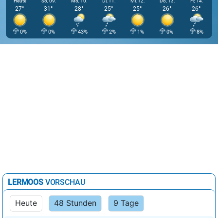
Heute
So, 09.
Mo, 10.
Di, 11.
Mi, 12.
Do, 13.
Fr, 14.
27°
31°
28°
25°
25°
26°
26°
0%
0%
43%
2%
1%
0%
8%
LERMOOS
VORSCHAU
Heute
48 Stunden
9 Tage