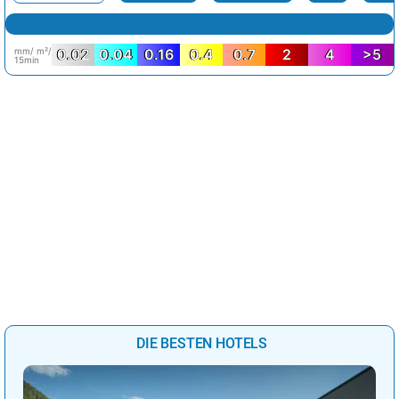
mm/ m²/
0.02
0.04
0.16
0.4
0.7
2
4
>5
15min
DIE BESTEN HOTELS