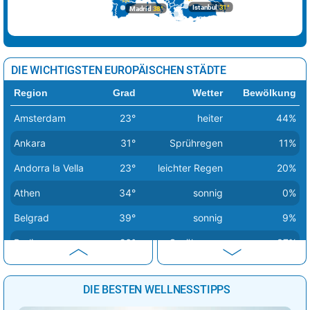
Istanbul
31°
Madrid
38°
DIE WICHTIGSTEN EUROPÄISCHEN STÄDTE
Region
Grad
Wetter
Bewölkung
Amsterdam
23°
heiter
44%
Ankara
31°
Sprühregen
11%
Andorra la Vella
23°
leichter Regen
20%
Athen
34°
sonnig
0%
Belgrad
39°
sonnig
9%
Berlin
26°
Sprühregen
37%
Bern
30°
Regen
16%
DIE BESTEN WELLNESSTIPPS
Bratislava
30°
heiter
35%