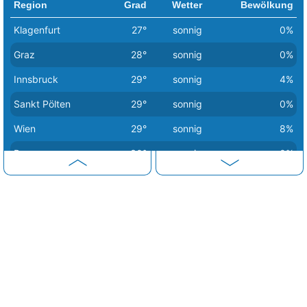
Region
Grad
Wetter
Bewölkung
Klagenfurt
27°
sonnig
0%
Graz
28°
sonnig
0%
Innsbruck
29°
sonnig
4%
Sankt Pölten
29°
sonnig
0%
Wien
29°
sonnig
8%
Bregenz
30°
sonnig
0%
Eisenstadt
30°
heiter
13%
Linz
30°
sonnig
0%
Salzburg
30°
sonnig
0%