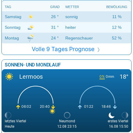
TAG
GRAD
WETTER
BEWÖLKUNG
Samstag
26 °
sonnig
11 %
Sonntag
31 °
heiter
12 %
Montag
24 °
Regenschauer
52 %
Volle 9 Tages Prognose
SONNEN- UND MONDLAUF
Lermoos
18°
0%
0mm
06:02
20:40
01:22
18:46
letztes Viertel
Neumond
erstes Viertel
Heute
12.08 23:15
16.08 15:50