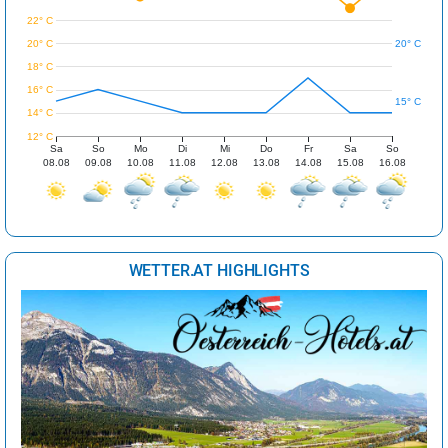
22° C
20° C
20° C
18° C
16° C
15° C
14° C
12° C
Sa
So
Mo
Di
Mi
Do
Fr
Sa
So
08.08
09.08
10.08
11.08
12.08
13.08
14.08
15.08
16.08
WETTER.AT HIGHLIGHTS