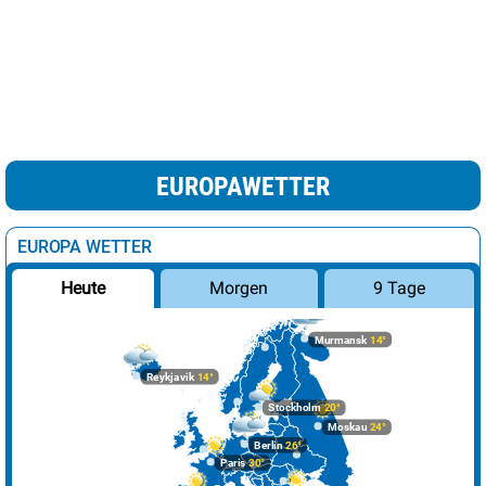
EUROPAWETTER
EUROPA WETTER
Morgen
9 Tage
Heute
Murmansk
14°
Reykjavik
14°
Stockholm
20°
Moskau
24°
Berlin
26°
Paris
30°