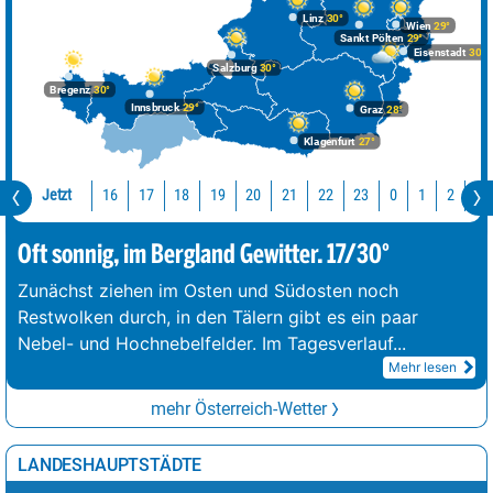
Linz
30°
Wien
29°
Sankt Pölten
29°
Eisenstadt
30°
Salzburg
30°
Bregenz
30°
Innsbruck
29°
Graz
28°
Klagenfurt
27°
Jetzt
16
17
18
19
20
21
22
23
0
1
2
3
Oft sonnig, im Bergland Gewitter. 17/30°
Zunächst ziehen im Osten und Südosten noch
Restwolken durch, in den Tälern gibt es ein paar
Nebel- und Hochnebelfelder. Im Tagesverlauf
...
Mehr lesen
mehr Österreich-Wetter
LANDESHAUPTSTÄDTE