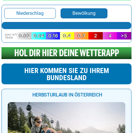
Niederschlag
Bewölkung
mm/ m²/
0.02
0.04
0.16
0.4
0.7
2
4
>5
15min
HIER KOMMEN SIE ZU IHREM
BUNDESLAND
HERBSTURLAUB IN ÖSTERREICH