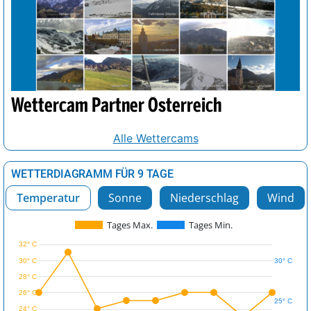
Wettercam Partner Österreich
Alle Wettercams
WETTERDIAGRAMM FÜR 9 TAGE
Temperatur
Sonne
Niederschlag
Wind
Tages Max.
Tages Min.
32° C
30° C
30° C
28° C
26° C
25° C
24° C