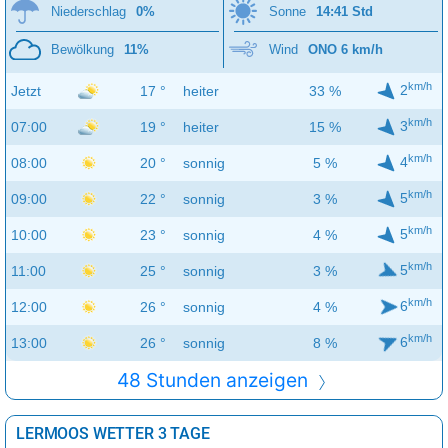
Niederschlag
0%
Sonne
14:41 Std
Bewölkung
11%
Wind
ONO 6 km/h
km/h
2
Jetzt
17 °
heiter
33 %
km/h
3
07:00
19 °
heiter
15 %
km/h
4
08:00
20 °
sonnig
5 %
km/h
5
09:00
22 °
sonnig
3 %
km/h
5
10:00
23 °
sonnig
4 %
km/h
5
11:00
25 °
sonnig
3 %
km/h
6
12:00
26 °
sonnig
4 %
km/h
6
13:00
26 °
sonnig
8 %
48 Stunden anzeigen
LERMOOS WETTER 3 TAGE