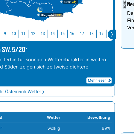
Graz
23°
Neu
Dei
Klagenfurt
23°
Fin
Ve
10
11
12
13
14
15
16
17
18
19
20
21
22
9
m SW. 5/20°
iterhin für sonnigen Wettercharakter in weiten
nd Süden zeigen sich zeitweise dichtere
Mehr lesen
r Österreich-Wetter
d
Wetter
Bewölkung
9°
wolkig
69%