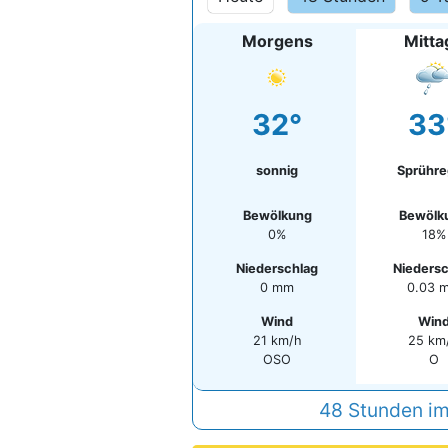
Morgens
Mitta
32°
33
sonnig
Sprühr
Bewölkung
Bewölk
0%
18%
Niederschlag
Niedersc
0 mm
0.03 
Wind
Win
21 km/h
25 km
OSO
O
48 Stunden im