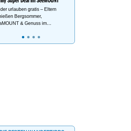
mily Super Deal im SeeMOUNT
der urlauben gratis – Eltern
nießen Bergsommer,
aMOUNT & Genuss im
znaun.
ge in Traumlage" im
Family Super Deal im SeeMO
el Haagerhof
Kinder urlauben gratis – Elte
 Sie die zauberhafte Natur
genießen Bergsommer, Sp
merwaldes und entspannen
& Genuss im Paznaun.
nbad + kl. Wellnessbereich