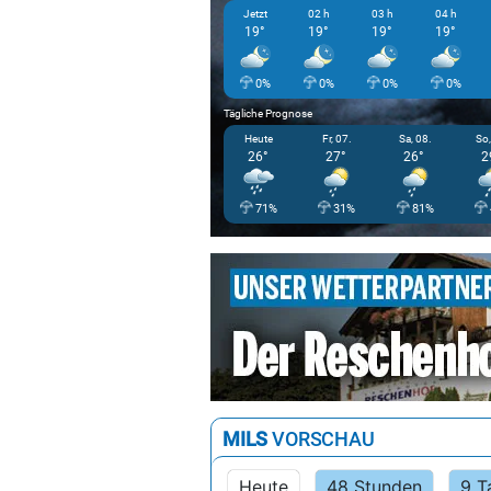
Jetzt
02 h
03 h
04 h
19°
19°
19°
19°
0%
0%
0%
0%
Tägliche Prognose
Heute
Fr, 07.
Sa, 08.
So,
26°
27°
26°
2
71%
31%
81%
MILS
VORSCHAU
Heute
48 Stunden
9 T