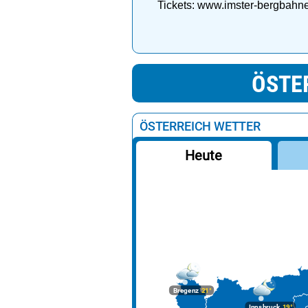
Tickets: www.imster-bergbahne
ÖSTE
ÖSTERREICH WETTER
Heute
Bregenz
21°
Innsbruck
19°