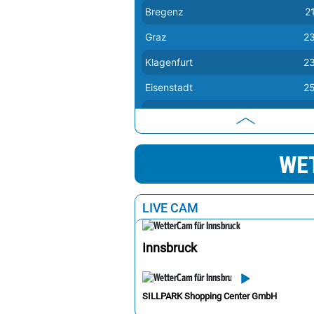
Bregenz
2
Graz
2
Klagenfurt
2
Eisenstadt
2
Linz
2
Salzburg
2
WET
Sankt Pölten
2
Wien
2
LIVE CAM
Innsbruck
SILLPARK Shopping Center GmbH