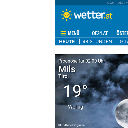
OE24
OE24 V
MENÜ
OE24.AT
ÖSTE
HEUTE
48 STUNDEN
9 T
Prognose für 02:00 Uhr
Mils
Tirol
19°
Wolkig
Stündliche Prognose