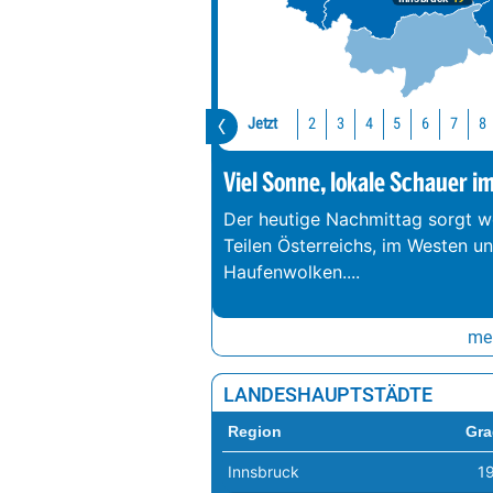
Jetzt
2
3
4
5
6
7
8
Viel Sonne, lokale Schauer i
Der heutige Nachmittag sorgt we
Teilen Österreichs, im Westen u
Haufenwolken.
...
meh
LANDESHAUPTSTÄDTE
Region
Gra
Innsbruck
1