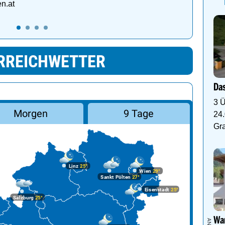
n.at
RREICHWETTER
Das
3 Ü
Morgen
9 Tage
24.
Gr
Linz
25°
Wien
29°
Sankt Pölten
27°
Eisenstadt
25°
Salzburg
25°
Wan