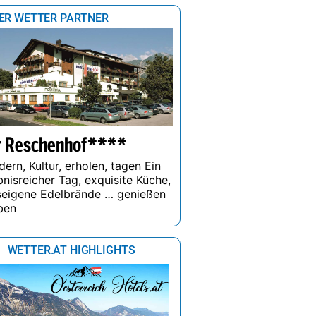
13 h
14 h
15 h
16 h
17 h
18 h
ER WETTER PARTNER
22°
21°
21°
20°
20°
20°
0%
100%
100%
97%
100%
100%
81%
r Reschenhof****
ern, Kultur, erholen, tagen Ein
bnisreicher Tag, exquisite Küche,
seigene Edelbrände … genießen
ben
WETTER.AT HIGHLIGHTS