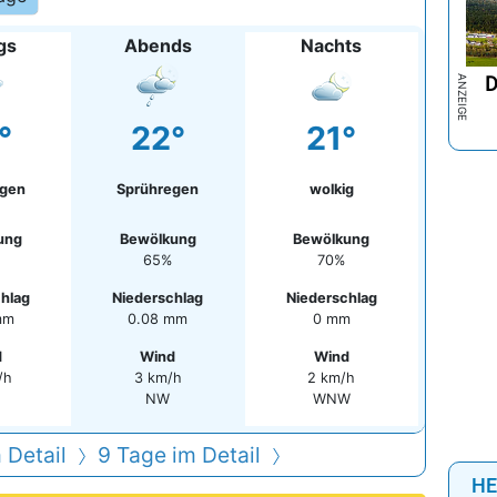
gs
Abends
Nachts
D
°
22°
21°
egen
Sprühregen
wolkig
ung
Bewölkung
Bewölkung
65%
70%
hlag
Niederschlag
Niederschlag
mm
0.08 mm
0 mm
d
Wind
Wind
/h
3 km/h
2 km/h
NW
WNW
 Detail
9 Tage im Detail
HE