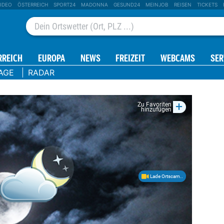
IDEO
ÖSTERREICH
SPORT24
MADONNA
GESUND24
MEINJOB
REISEN
TICKETS
RREICH
EUROPA
NEWS
FREIZEIT
WEBCAMS
SER
AGE
RADAR
+
Zu Favoriten
hinzufügen
Lade Ortscam..