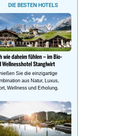
DIE BESTEN HOTELS
Wo Ideen sprießen - für 
Geschäftserfolg
h wie daheim fühlen – im Bio-
Moderne Seminarräume
 Wellnesshotel Stanglwirt
maßgeschneiderte Paket
erfolgreiche Tagungen!
ießen Sie die einzigartige
bination aus Natur, Luxus,
rt, Wellness und Erholung.
Urlaub zwischen Gletsch
See im ALPENHAUS KAP
Erholung & Genuss, So
am Pool & alpine Erlebn