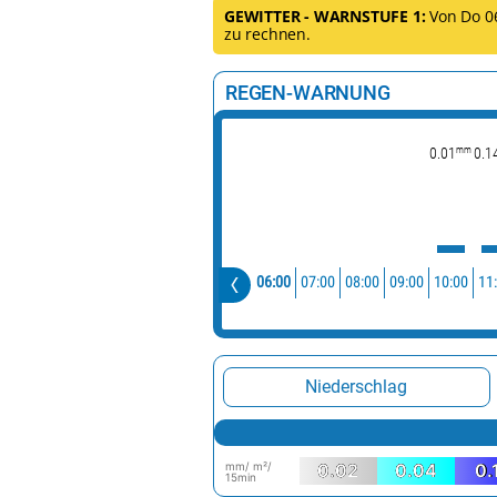
GEWITTER - WARNSTUFE 1:
Von Do 06
zu rechnen.
REGEN-WARNUNG
mm
0.01
0.1
06:00
07:00
08:00
09:00
10:00
11
Niederschlag
mm/ m²/
0.02
0.04
0.
15min