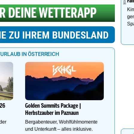
Fa
Kin
ge
Sp
Pa
IE ZU IHREM BUNDESLAND
URLAUB IN ÖSTERREICH
"Traumta
Landhot
Genießen
026
Golden Summits Package |
des Böh
Herbstzauber im Paznaun
im Halle
der
Bergabenteuer, Wohlfühlmomente
und Unterkunft – alles inklusive.