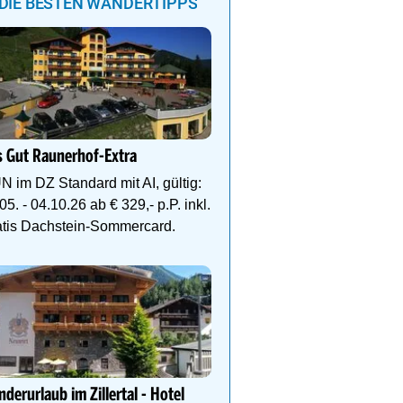
DIE BESTEN WANDERTIPPS
DEIN PERFEKTER WAND
Auf www.oesterreich-hot
 Gut Raunerhof-Extra
findest du die richtige Un
deinen perfekten Wande
N im DZ Standard mit AI, gültig:
05. - 04.10.26 ab € 329,- p.P. inkl.
atis Dachstein-Sommercard.
Ihr Traumurlaub für die 
Familie
1000m² Wellnessbereich
Etagen, Whirlpool auf de
Dachterrasse, 4 Them
derurlaub im Zillertal - Hotel