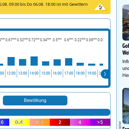
.08. 09:00 bis Do 06.08. 18:00 ist mit Gewittern
mm
mm
mm
mm
mm
mm
mm
mm
mm
mm
mm
4
0.67
0.52
0.72
0.34
0.5
0.6
0.22
0.09
0.02
0.03
0.06
Go
We
Inf
und
:00
12:00
13:00
14:00
15:00
16:00
17:00
18:00
19:00
20:00
21:00
22:0
Her
Bewölkung
16
0.4
0.7
2
4
>5