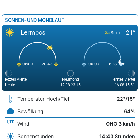
SONNEN- UND MONDLAUF
Lermoos
21°
5%
0mm
06:00
20:43
00:00
16:28
letztes Viertel
Neumond
erstes Viertel
Heute
12.08 23:15
16.08 15:51
Temperatur Hoch/Tief
22°/15°
Bewölkung
64%
Wind
ONO 3 km/h
Sonnenstunden
14:43 Stunden