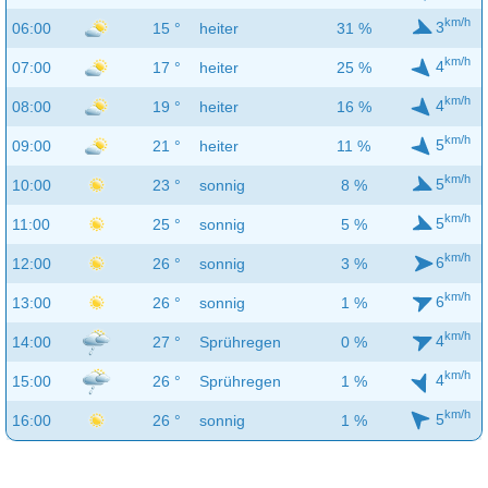
km/h
3
06:00
15 °
heiter
31 %
km/h
4
07:00
17 °
heiter
25 %
km/h
4
08:00
19 °
heiter
16 %
km/h
5
09:00
21 °
heiter
11 %
km/h
5
10:00
23 °
sonnig
8 %
km/h
5
11:00
25 °
sonnig
5 %
km/h
6
12:00
26 °
sonnig
3 %
km/h
6
13:00
26 °
sonnig
1 %
km/h
4
14:00
27 °
Sprühregen
0 %
km/h
4
15:00
26 °
Sprühregen
1 %
km/h
5
16:00
26 °
sonnig
1 %