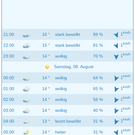
km/h
1
21:00
16 °
stark bewölkt
89 %
km/h
1
22:00
15 °
stark bewölkt
81 %
km/h
1
23:00
14 °
wolkig
70 %
Samstag, 08. August
km/h
1
00:00
14 °
wolkig
64 %
km/h
1
01:00
14 °
wolkig
65 %
km/h
1
02:00
14 °
wolkig
56 %
km/h
1
03:00
14 °
wolkig
40 %
km/h
1
04:00
13 °
leicht bewölkt
31 %
km/h
1
05:00
14 °
heiter
31 %