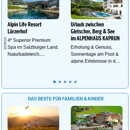
Alpin Life Resort
Urlaub zwischen
Lürzerhof
Gletscher, Berg & See
im ALPENHAUS KAPRUN
4* Superior Premium
Spa im Salzburger Land.
Erholung & Genuss,
Naturbadeteich,
Sonnentage am Pool &
Eventsauna, Gourmet
alpine Erlebnisse in den
und Wein.
Bergen im ALPENHAUS
KAPRUN
DAS BESTE FÜR FAMILIEN & KINDER