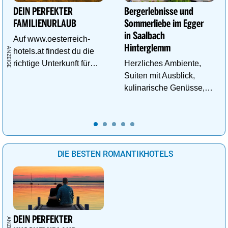
DEIN PERFEKTER
Bergerlebnisse und
FAMILIENURLAUB
Sommerliebe im Egger
in Saalbach
Auf www.oesterreich-
Hinterglemm
hotels.at findest du die
richtige Unterkunft für
Herzliches Ambiente,
deinen perfekten
Suiten mit Ausblick,
Familienurlaub!
kulinarische Genüsse,
Wasserwelt in
Panoramalage u.v.m.
DIE BESTEN ROMANTIKHOTELS
DEIN PERFEKTER