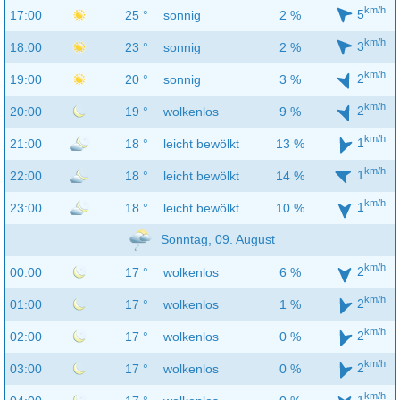
km/h
5
17:00
25 °
sonnig
2 %
km/h
3
18:00
23 °
sonnig
2 %
km/h
2
19:00
20 °
sonnig
3 %
km/h
2
20:00
19 °
wolkenlos
9 %
km/h
1
21:00
18 °
leicht bewölkt
13 %
km/h
1
22:00
18 °
leicht bewölkt
14 %
km/h
1
23:00
18 °
leicht bewölkt
10 %
Sonntag, 09. August
km/h
2
00:00
17 °
wolkenlos
6 %
km/h
2
01:00
17 °
wolkenlos
1 %
km/h
2
02:00
17 °
wolkenlos
0 %
km/h
2
03:00
17 °
wolkenlos
0 %
km/h
1