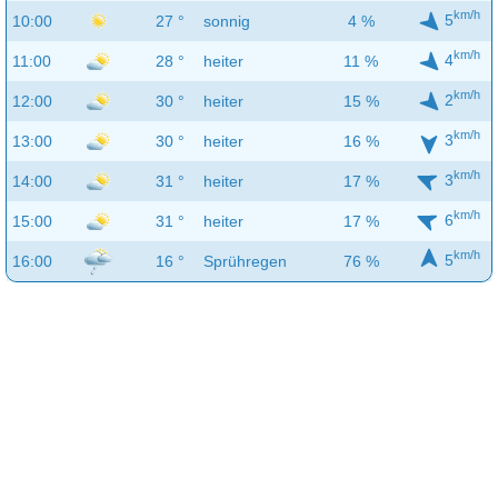
km/h
5
10:00
27 °
sonnig
4 %
km/h
4
11:00
28 °
heiter
11 %
km/h
2
12:00
30 °
heiter
15 %
km/h
3
13:00
30 °
heiter
16 %
km/h
3
14:00
31 °
heiter
17 %
km/h
6
15:00
31 °
heiter
17 %
km/h
5
16:00
16 °
Sprühregen
76 %