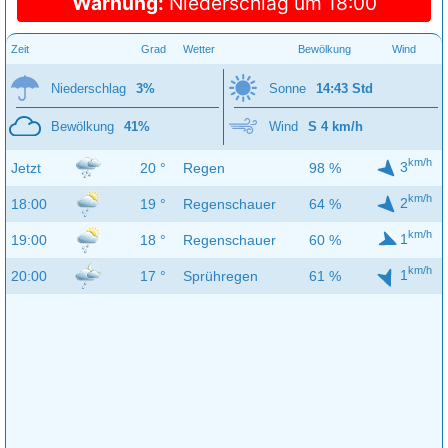
Warnung:
Niederschlag um 18:00
Zeit
Grad
Wetter
Bewölkung
Wind
Niederschlag
3%
Sonne
14:43 Std
Bewölkung
41%
Wind
S 4 km/h
km/h
3
Jetzt
20 °
Regen
98 %
km/h
2
18:00
19 °
Regenschauer
64 %
km/h
1
19:00
18 °
Regenschauer
60 %
km/h
1
20:00
17 °
Sprühregen
61 %