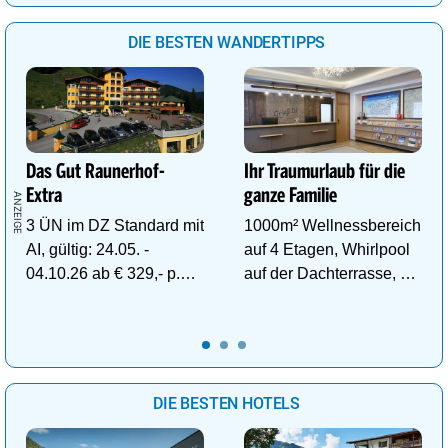
DIE BESTEN WANDERTIPPS
Das Gut Raunerhof-
Ihr Traumurlaub für die
Extra
ganze Familie
3 ÜN im DZ Standard mit
1000m² Wellnessbereich
AI, gültig: 24.05. -
auf 4 Etagen, Whirlpool
04.10.26 ab € 329,- p.P.
auf der Dachterrasse, 4
inkl. Gratis Dachstein-
ThemenSaunen
Sommercard.
DIE BESTEN HOTELS