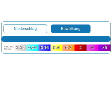
Niederschlag
Bewölkung
mm/ m²/
0.02
0.04
0.16
0.4
0.7
2
4
>5
15min