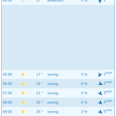
04:00
17 °
wolkenlos
0 %
km/h
1
05:00
17 °
sonnig
0 %
km/h
2
06:00
18 °
sonnig
0 %
km/h
3
07:00
21 °
sonnig
0 %
km/h
4
08:00
23 °
sonnig
0 %
km/h
5
09:00
25 °
sonnig
3 %