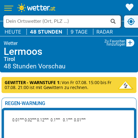
HEUTE
48 STUNDEN
9 TAGE
RADAR
+
Zu Favoriten
hinzufügen
Lermoos
Tirol
GEWITTER - WARNSTUFE 1:
Von Fr 07.08. 15:00 bis Fr
07.08. 21:00 ist mit Gewittern zu rechnen.
REGEN-WARNUNG
mm
mm
mm
mm
mm
mm
0.01
0.02
0.12
0.1
0.1
0.01