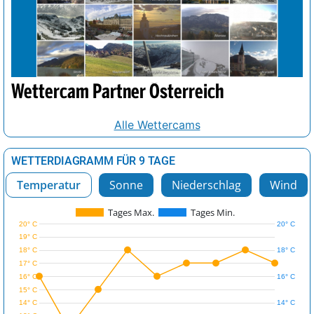
Wettercam Partner Österreich
Alle Wettercams
WETTERDIAGRAMM FÜR 9 TAGE
Temperatur
Sonne
Niederschlag
Wind
Tages Max.
Tages Min.
20° C
20° C
19° C
18° C
18° C
17° C
16° C
16° C
15° C
14° C
14° C