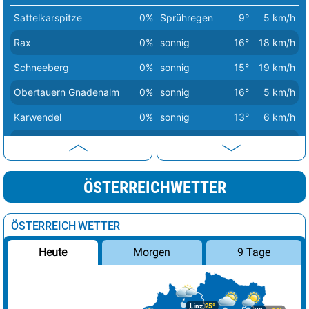
Sattelkarspitze
0%
Sprühregen
9°
5 km/h
Rax
0%
sonnig
16°
18 km/h
Schneeberg
0%
sonnig
15°
19 km/h
Obertauern Gnadenalm
0%
sonnig
16°
5 km/h
Karwendel
0%
sonnig
13°
6 km/h
Turracher Höhe
0%
sonnig
14°
4 km/h
Brenner
0%
sonnig
14°
3 km/h
ÖSTERREICHWETTER
Brunnenkogel
0%
sonnig
5°
8 km/h
Großer Priel
9%
sonnig
10°
4 km/h
ÖSTERREICH WETTER
Hoher Dachstein
20%
heiter
6°
1 km/h
Morgen
9 Tage
Heute
Hochkar
68%
wolkig
15°
6 km/h
Präbichl
71%
wolkig
20°
11 km/h
Linz
25°