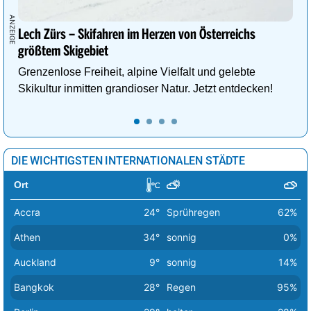
Wien
28°
heiter
14%
Zagreb
38°
sonnig
7%
Lech Zürs – Skifahren im Herzen von Österreichs
größtem Skigebiet
Grenzenlose Freiheit, alpine Vielfalt und gelebte
Skikultur inmitten grandioser Natur. Jetzt entdecken!
DIE WICHTIGSTEN INTERNATIONALEN STÄDTE
Ort
Accra
24°
Sprühregen
62%
Athen
34°
sonnig
0%
Auckland
9°
sonnig
14%
Bangkok
28°
Regen
95%