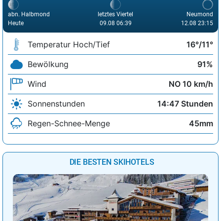
abn. Halbmond
letztes Viertel
Neumond
Heute
09.08 06:39
12.08 23:15
Temperatur Hoch/Tief
16°/11°
Bewölkung
91%
Wind
NO 10 km/h
Sonnenstunden
14:47 Stunden
Regen-Schnee-Menge
45mm
DIE BESTEN SKIHOTELS