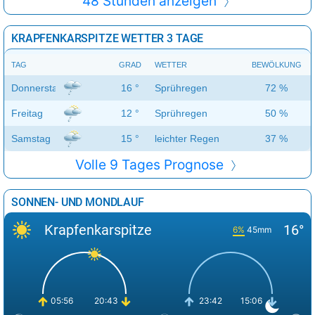
48 Stunden anzeigen
KRAPFENKARSPITZE WETTER 3 TAGE
TAG
GRAD
WETTER
BEWÖLKUNG
Donnerstag
16 °
Sprühregen
72 %
Freitag
12 °
Sprühregen
50 %
Samstag
15 °
leichter Regen
37 %
Volle 9 Tages Prognose
SONNEN- UND MONDLAUF
Krapfenkarspitze
16°
6%
45mm
05:56
20:43
23:42
15:06