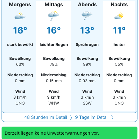
Morgens
Mittags
Abends
Nachts
16°
16°
13°
11°
stark bewölkt
leichter Regen
Sprühregen
heiter
Bewölkung
Bewölkung
Bewölkung
Bewölkung
63%
78%
99%
55%
Niederschlag
Niederschlag
Niederschlag
Niederschlag
0 mm
0.15 mm
0.03 mm
0 mm
Wind
Wind
Wind
Wind
8 km/h
9 km/h
3 km/h
3 km/h
ONO
WNW
SSW
ONO
48 Stunden im Detail
9 Tage im Detail
Derzeit liegen keine Unwetterwarnungen vor.