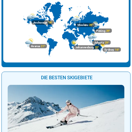
Rom
33°
sonnig
2%
Sarajevo
38°
sonnig
2%
Anchorage
18°
Moskau
25°
Skopje
39°
sonnig
5%
Peking
39°
Sofia
33°
sonnig
3%
Jakarta
29°
Avarua
21°
Johannesburg
20°
Sydney
16°
Stockholm
22°
sonnig
15%
Tallinn
20°
Regenschauer
63%
Tirana
36°
sonnig
1%
DIE BESTEN SKIGEBIETE
Vaduz
24°
Sprühregen
91%
Valletta
28°
sonnig
2%
Vatikan Stadt
37°
sonnig
5%
Vilnius
27°
sonnig
18%
Warschau
32°
heiter
15%