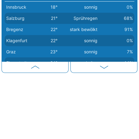
Innsbruck
18°
sonnig
0%
Salzburg
21°
Sprühregen
68%
Bregenz
22°
stark bewölkt
91%
Klagenfurt
22°
sonnig
0%
Graz
23°
sonnig
7%
Eisenstadt
24°
heiter
14%
Linz
25°
Sprühregen
88%
Sankt Pölten
25°
wolkig
59%
Wien
28°
heiter
14%