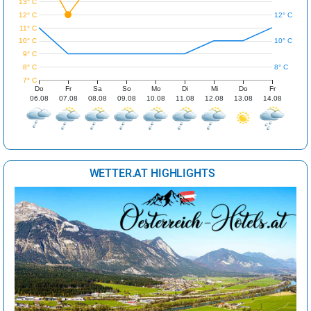
13° C
12° C
12° C
11° C
10° C
10° C
9° C
8° C
8° C
7° C
Do
Fr
Sa
So
Mo
Di
Mi
Do
Fr
06.08
07.08
08.08
09.08
10.08
11.08
12.08
13.08
14.08
WETTER.AT HIGHLIGHTS