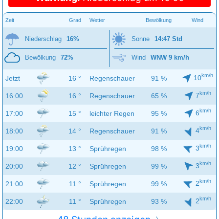
Zeit
Grad
Wetter
Bewölkung
Wind
Niederschlag
16%
Sonne
14:47 Std
Bewölkung
72%
Wind
WNW 9 km/h
km/h
10
Jetzt
16 °
Regenschauer
91 %
km/h
7
16:00
16 °
Regenschauer
65 %
km/h
6
17:00
15 °
leichter Regen
95 %
km/h
4
18:00
14 °
Regenschauer
91 %
km/h
3
19:00
13 °
Sprühregen
98 %
km/h
3
20:00
12 °
Sprühregen
99 %
km/h
2
21:00
11 °
Sprühregen
99 %
km/h
2
22:00
11 °
Sprühregen
93 %