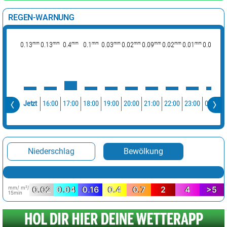
REGEN-WARNUNG
mm
mm
mm
mm
mm
mm
mm
mm
mm
mm
0.13
0.13
0.4
0.1
0.03
0.02
0.09
0.02
0.01
0.01
16:00
17:00
18:00
19:00
20:00
21:00
22:00
23:00
00:00
Jetzt
Niederschlag
Bewölkung
mm/ m²/
0.02
0.04
0.16
0.4
0.7
2
4
>5
15min