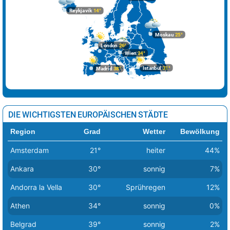
Reykjavik
14°
Moskau
25°
London
26°
Wien
34°
Istanbul
31°
Madrid
38°
DIE WICHTIGSTEN EUROPÄISCHEN STÄDTE
Region
Grad
Wetter
Bewölkung
Amsterdam
21°
heiter
44%
Ankara
30°
sonnig
7%
Andorra la Vella
30°
Sprühregen
12%
Athen
34°
sonnig
0%
Belgrad
39°
sonnig
2%