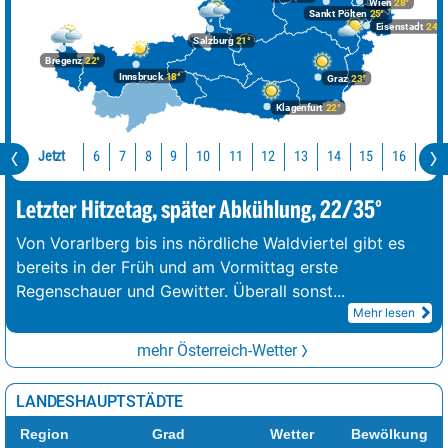
Wien
28°
Großglockner
89%
stark bewölkt
2°
13 km/h
Sankt Pölten
25°
Eisenstadt
24°
Salzburg
21°
Hochficht
90%
Regen
15°
22 km/h
Bregenz
22°
Innsbruck
18°
Graz
23°
Ötscher
90%
Sprühregen
14°
15 km/h
Klagenfurt
22°
Traunstein
90%
stark bewölkt
14°
10 km/h
Schesaplana
91%
Sprühregen
7°
7 km/h
Jetzt
10
11
12
13
14
15
16
17
6
7
8
9
Letzter Hitzetag, später Abkühlung, 22/35°
Von Vorarlberg bis ins nördliche Waldviertel gibt es
bereits in der Früh und am Vormittag erste
Regenschauer und Gewitter. Überall sonst
...
Mehr lesen
mehr Österreich-Wetter
LANDESHAUPTSTÄDTE
Region
Grad
Wetter
Bewölkung