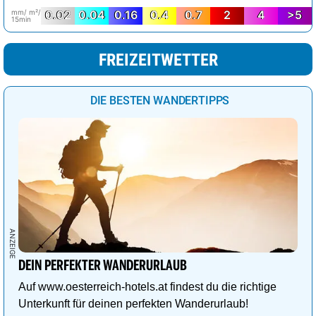
mm/ m²/
0.02
0.04
0.16
0.4
0.7
2
4
>5
15min
FREIZEITWETTER
DIE BESTEN WANDERTIPPS
DEIN PERFEKTER WANDERURLAUB
Auf www.oesterreich-hotels.at findest du die richtige
Unterkunft für deinen perfekten Wanderurlaub!