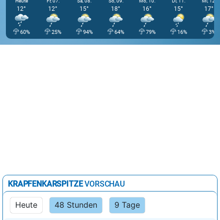
Heute
Fr, 07.
Sa, 08.
So, 09.
Mo, 10.
Di, 11.
Mi, 12.
12°
12°
15°
18°
16°
15°
17°
60%
25%
94%
64%
79%
16%
3%
KRAPFENKARSPITZE
VORSCHAU
Heute
48 Stunden
9 Tage