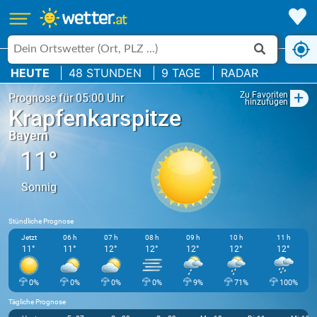
HEUTE
48 STUNDEN
9 TAGE
RADAR
+
Zu Favoriten
Prognose für 05:00 Uhr
hinzufügen
Krapfenkarspitze
Bayern
11°
Sonnig
Stündliche Prognose
Jetzt
06 h
07 h
08 h
09 h
10 h
11 h
11°
11°
12°
12°
12°
12°
12°
0%
0%
0%
0%
9%
71%
100%
Tägliche Prognose