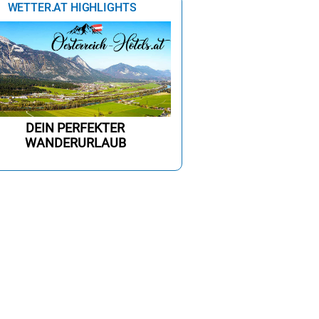
Morgen
WETTER.AT HIGHLIGHTS
%
23%
4%
0%
0%
0%
0%
0%
DEIN PERFEKTER
WANDERURLAUB