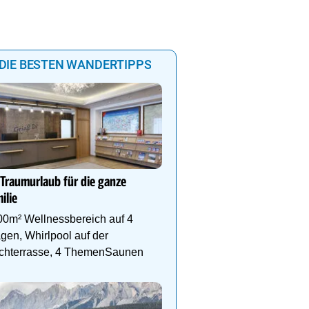
DIE BESTEN WANDERTIPPS
DEIN PERFEKTER WAND
Auf www.oesterreich-hot
 Traumurlaub für die ganze
findest du die richtige Un
ilie
deinen perfekten Wande
00m² Wellnessbereich auf 4
gen, Whirlpool auf der
chterrasse, 4 ThemenSaunen
mm
0.01
Wanderurlaub im Zillertal
Neuwirt-Finkenberg