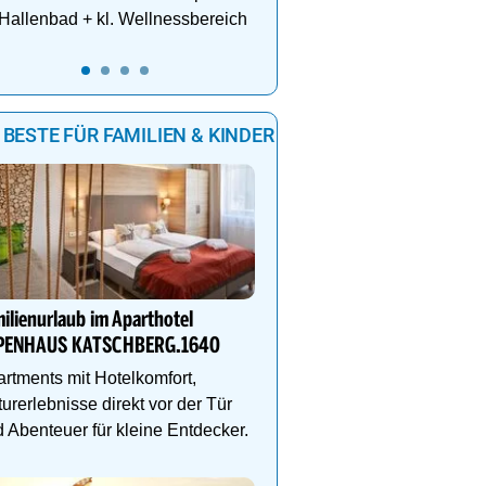
Hallenbad + kl. Wellnessbereich
 BESTE FÜR FAMILIEN & KINDER
8
9
Ihr Traumurlaub für die 
Familie
ilienurlaub im Aparthotel
1000m² Wellnessbereich
PENHAUS KATSCHBERG.1640
Etagen, Whirlpool auf de
Dachterrasse, 4 Them
rtments mit Hotelkomfort,
urerlebnisse direkt vor der Tür
 Abenteuer für kleine Entdecker.