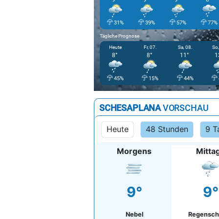
31%
39%
57%
77%
Tägliche Prognose
Heute
Fr, 07.
Sa, 08.
So,
8°
8°
11°
1
45%
15%
44%
SCHESAPLANA
VORSCHAU
Heute
48 Stunden
9 T
Morgens
Mitta
9°
9°
Nebel
Regensch