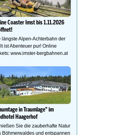
Herbsturlaub im ALMGU
Wellness, Berge & Genus
ine Coaster Imst bis 1.11.2026
4*S Auszeit mit ALMSPA, 
ffnet!
Pools, Verwöhn-Plus-Pe
Bergmomenten im Lung
 längste Alpen-Achterbahn der
t ist Abenteuer pur! Online
kets: www.imster-bergbahnen.at
Golden Summits Package
Herbstzauber im Paznau
Bergabenteuer, Wohlfü
und Unterkunft – alles i
aumtage in Traumlage" im
ndhotel Haagerhof
ießen Sie die zauberhafte Natur
s Böhmerwaldes und entspannen