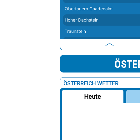
Obertauern Gnadenalm
Hoher Dachstein
Traunstein
Großer Priel
Turracher Höhe
ÖSTE
Großglockner
Präbichl
ÖSTERREICH WETTER
Hochkar
Heute
Hochficht
Ötscher
Brunnenkogel
Brenner