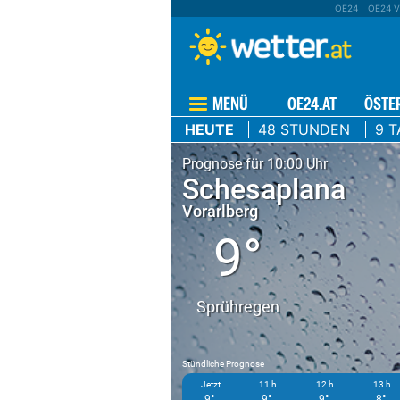
OE24
OE24 V
MENÜ
OE24.AT
ÖSTE
HEUTE
48 STUNDEN
9 T
Prognose für 10:00 Uhr
Schesaplana
Vorarlberg
9°
Sprühregen
Stündliche Prognose
Jetzt
11 h
12 h
13 h
9°
9°
9°
8°