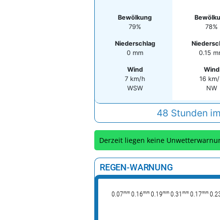
Bewölkung
Bewölk
79%
78%
Niederschlag
Niedersc
0 mm
0.15 
Wind
Wind
7 km/h
16 km
WSW
NW
48 Stunden im
Derzeit liegen keine Unwetterwarnu
REGEN-WARNUNG
mm
mm
mm
mm
mm
0.07
0.16
0.19
0.31
0.17
0.2