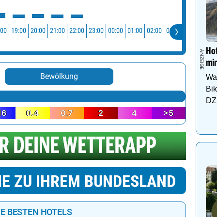
:00
19:00
20:00
21:00
22:00
23:00
00:00
01:00
02:00
03:00
04:00
05:0
Hot
mir
Bewölkung
Wa
Bi
DZ 
16
0.4
0.7
2
4
>5
IE ZU IHREM BUNDESLAND
IE BESTEN HOTELS