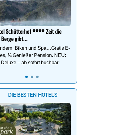
Dein Hotel in der Ferien
Finkenberg für Ski- & W
0
06:00
07:00
08:00
09:00
Vergnügen auf bis zu 3
el Schütterhof **** Zeit die
 Berge gibt…
ndern, Biken und Spa…Gratis E-
kes, ¾ Genießer Pension. NEU:
Deluxe – ab sofort buchbar!
DIE BESTEN HOTELS
Alpin Life Resort Lürzer