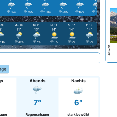
86%
75%
100%
68%
87%
57%
64
 09.
Mo, 10.
Di, 11.
Mi, 12.
Do, 13.
Fr, 14.
3°
11°
13°
14°
14°
14°
44%
33%
4%
1%
0%
0%
age
gs
Abends
Nachts
7°
6°
auer
Regenschauer
stark bewölkt