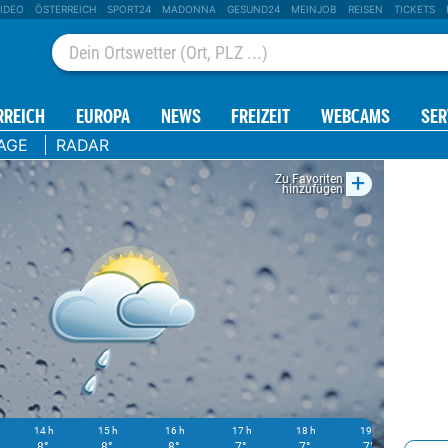
IDEO
ÖSTERREICH
SPORT24
MADONNA
GESUND24
MEINJOB
REISEN
TICKETS
RREICH
EUROPA
NEWS
FREIZEIT
WEBCAMS
SER
AGE
RADAR
+
Zu Favoriten
hinzufügen
14 h
15 h
16 h
17 h
18 h
19 h
20 h
8°
8°
8°
7°
7°
7°
6°