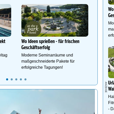
Wo 
Ges
Mo
Natur R
ma
Adults O
erf
Wellness
ekt
Wo Ideen sprießen - für frischen
Ruhe & 
Geschäftserfolg
ltag
Moderne Seminarräume und
maßgeschneiderte Pakete für
erfolgreiche Tagungen!
Url
Wal
Hal
Fit
- 