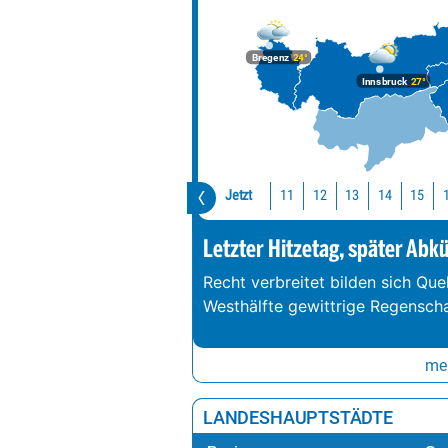
Karwendel
Schesaplana
Bregenz
24°
Sattelkarspitze
Innsbruck
27°
Jetzt
11
12
13
14
15
Letzter Hitzetag, später Abk
Recht verbreitet bilden sich Que
Westhälfte gewittrige Regenschau
meh
LANDESHAUPTSTÄDTE