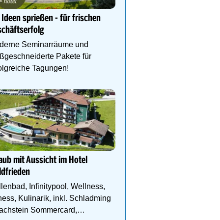
4* Superior Premium Sp
Ideen sprießen - für frischen
Salzburger Land. Naturb
chäftserfolg
Eventsauna, Gourmet u
derne Seminarräume und
esort Puchas Kukmirn
Ihr Traumurlaub für die ganz
ßgeschneiderte Pakete für
Familie
nly - 2.600 m² Natur-
olgreiche Tagungen!
 - Regionale Kulinarik -
1000m² Wellnessbereich auf
Erholung mitten im Grünen
Etagen, Whirlpool auf der
Ihr Traumurlaub für die 
Dachterrasse, 4 ThemenSa
Familie
1000m² Wellnessbereich
Etagen, Whirlpool auf de
Dachterrasse, 4 Them
aub mit Aussicht im Hotel
dfrieden
lenbad, Infinitypool, Wellness,
ness, Kulinarik, inkl. Schladming
Dachstein Sommercard,