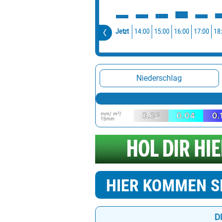
14:00
15:00
16:00
17:00
18
Jetzt
Niederschlag
mm/ m²/
0.02
0.04
0.
15min
HIER KOMMEN S
D