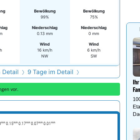
ung
Bewölkung
Bewölkung
99%
75%
hlag
Niederschlag
Niederschlag
mm
0.13 mm
0 mm
Wind
Wind
/h
16 km/h
6 km/h
NW
SW
 Detail
9 Tage im Detail
Ihr
ngen vor.
Fam
10
Eta
Da
mm
mm
mm
mm
mm
3
0.15
0.17
0.07
0.01