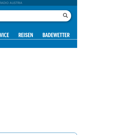
RADIO AUSTRIA
VICE
REISEN
BADEWETTER
21 h
22 h
23 h
00 h
01 h
02 h
03 h
6°
6°
6°
6°
6°
6°
6°