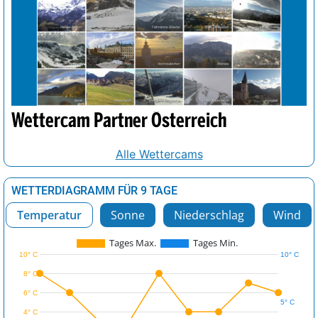
Wettercam Partner Österreich
Alle Wettercams
WETTERDIAGRAMM FÜR 9 TAGE
Temperatur
Sonne
Niederschlag
Wind
Tages Max.
Tages Min.
10° C
10° C
8° C
6° C
5° C
4° C