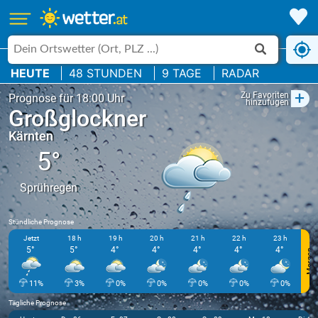
HEUTE
48 STUNDEN
9 TAGE
RADAR
+
Zu Favoriten
Prognose für 18:00 Uhr
hinzufügen
Großglockner
Kärnten
5°
Sprühregen
Stündliche Prognose
Jetzt
18 h
19 h
20 h
21 h
22 h
23 h
5°
5°
4°
4°
4°
4°
4°
Morgen
11%
3%
0%
0%
0%
0%
0%
Tägliche Prognose