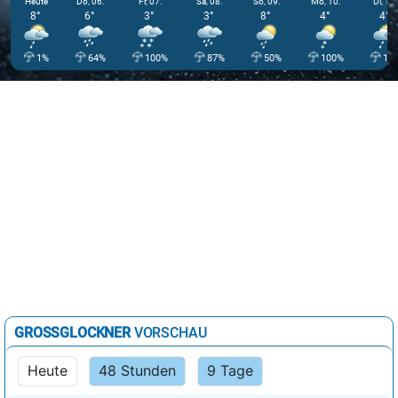
Heute
Do, 06.
Fr, 07.
Sa, 08.
So, 09.
Mo, 10.
Di, 11.
8°
6°
3°
3°
8°
4°
4°
1%
64%
100%
87%
50%
100%
10
GROSSGLOCKNER
VORSCHAU
Heute
48 Stunden
9 Tage