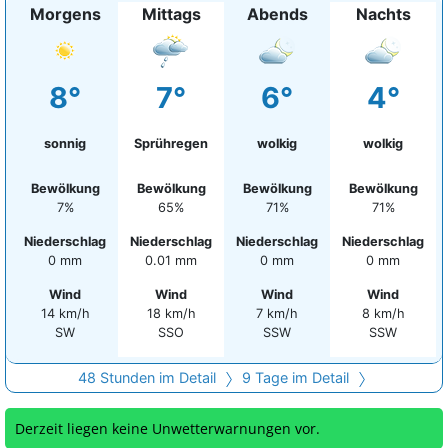
Morgens
Mittags
Abends
Nachts
8°
7°
6°
4°
sonnig
Sprühregen
wolkig
wolkig
Bewölkung
Bewölkung
Bewölkung
Bewölkung
7%
65%
71%
71%
Niederschlag
Niederschlag
Niederschlag
Niederschlag
0 mm
0.01 mm
0 mm
0 mm
Wind
Wind
Wind
Wind
14 km/h
18 km/h
7 km/h
8 km/h
SW
SSO
SSW
SSW
48 Stunden im Detail
9 Tage im Detail
Derzeit liegen keine Unwetterwarnungen vor.