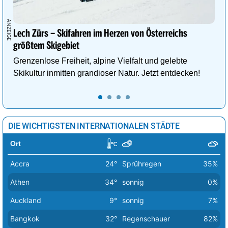
Wien
36°
sonnig
7%
Zagreb
38°
sonnig
2%
Lech Zürs – Skifahren im Herzen von Österreichs
größtem Skigebiet
Grenzenlose Freiheit, alpine Vielfalt und gelebte
Skikultur inmitten grandioser Natur. Jetzt entdecken!
DIE WICHTIGSTEN INTERNATIONALEN STÄDTE
Ort
Accra
24°
Sprühregen
35%
Athen
34°
sonnig
0%
Auckland
9°
sonnig
7%
Bangkok
32°
Regenschauer
82%