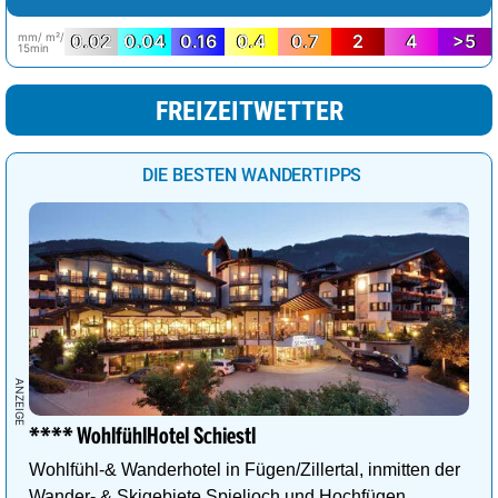
mm/ m²/
0.02
0.04
0.16
0.4
0.7
2
4
>5
15min
FREIZEITWETTER
DIE BESTEN WANDERTIPPS
**** WohlfühlHotel Schiestl
Wohlfühl-& Wanderhotel in Fügen/Zillertal, inmitten der
Wander- & Skigebiete Spieljoch und Hochfügen