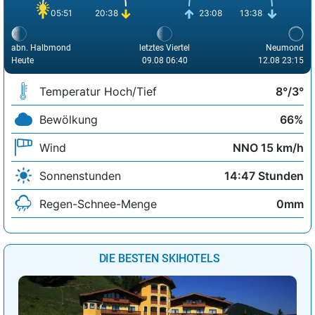
05:51
20:38
23:08
13:38
abn. Halbmond
letztes Viertel
Neumond
Heute
09.08 06:40
12.08 23:15
Temperatur Hoch/Tief
8°/3°
Bewölkung
66%
Wind
NNO 15 km/h
Sonnenstunden
14:47 Stunden
Regen-Schnee-Menge
0mm
DIE BESTEN SKIHOTELS