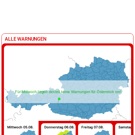
ALLE WARNUNGEN
Für Mittwoch liegen derzeit keine Warnungen für Österreich vor!
Mittwoch 05.08.
Donnerstag 06.08.
Freitag 07.08.
Samstag 0