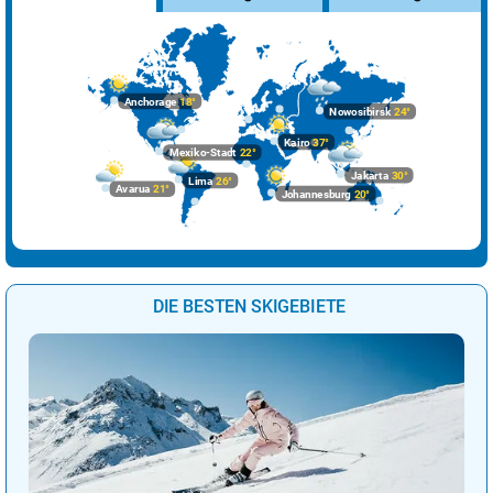
Riga
25°
wolkig
34%
Rom
35°
sonnig
15%
Sarajevo
36°
sonnig
0%
Anchorage
18°
Nowosibirsk
24°
Skopje
37°
sonnig
0%
Kairo
37°
Mexiko-Stadt
22°
Sofia
30°
sonnig
1%
Jakarta
30°
Lima
26°
Avarua
21°
Johannesburg
20°
Stockholm
20°
Sprühregen
51%
Tallinn
20°
Sprühregen
52%
Tirana
34°
sonnig
1%
DIE BESTEN SKIGEBIETE
Vaduz
32°
Sprühregen
5%
Valletta
29°
sonnig
0%
Vatikan Stadt
39°
sonnig
21%
Vilnius
27°
Sprühregen
18%
Warschau
33°
Sprühregen
13%