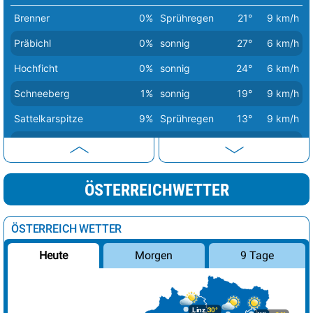
Brenner
0%
Sprühregen
21°
9 km/h
Präbichl
0%
sonnig
27°
6 km/h
Hochficht
0%
sonnig
24°
6 km/h
Schneeberg
1%
sonnig
19°
9 km/h
Sattelkarspitze
9%
Sprühregen
13°
9 km/h
Turracher Höhe
23%
Sprühregen
20°
14 km/h
Ötscher
45%
wolkig
24°
7 km/h
ÖSTERREICHWETTER
Hochkar
47%
Sprühregen
22°
14 km/h
Brunnenkogel
57%
Sprühregen
10°
15 km/h
ÖSTERREICH WETTER
Schesaplana
58%
Sprühregen
11°
6 km/h
Morgen
9 Tage
Heute
Karwendel
69%
Regenschauer
18°
7 km/h
Großglockner
73%
Sprühregen
5°
17 km/h
Linz
30°