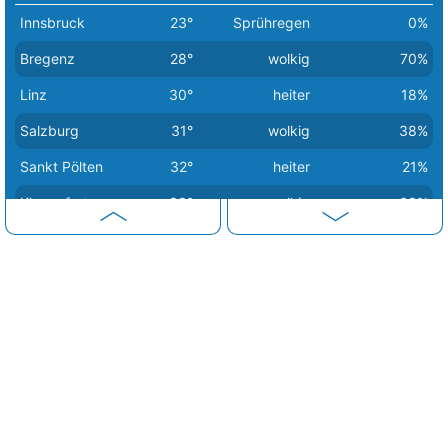
Innsbruck
23°
Sprühregen
0%
Bregenz
28°
wolkig
70%
Linz
30°
heiter
18%
Salzburg
31°
wolkig
38%
Sankt Pölten
32°
heiter
21%
Klagenfurt
33°
wolkig
63%
Graz
35°
sonnig
0%
Eisenstadt
36°
sonnig
0%
Wien
36°
sonnig
7%