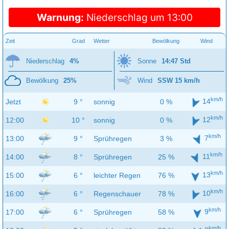
Warnung:
Niederschlag um 13:00
Zeit
Grad
Wetter
Bewölkung
Wind
Niederschlag
4%
Sonne
14:47 Std
Bewölkung
25%
Wind
SSW 15 km/h
km/h
14
Jetzt
9 °
sonnig
0 %
km/h
12
12:00
10 °
sonnig
0 %
km/h
7
13:00
9 °
Sprühregen
3 %
km/h
11
14:00
8 °
Sprühregen
25 %
km/h
13
15:00
6 °
leichter Regen
76 %
km/h
10
16:00
6 °
Regenschauer
78 %
km/h
9
17:00
6 °
Sprühregen
58 %
km/h