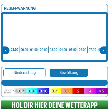
REGEN-WARNUNG
23:00
00:00
01:00
02:00
03:00
04:00
05:00
06:00
07:00
08:00
Niederschlag
Bewölkung
mm/ m²/
0.02
0.04
0.16
0.4
0.7
2
4
>5
15min