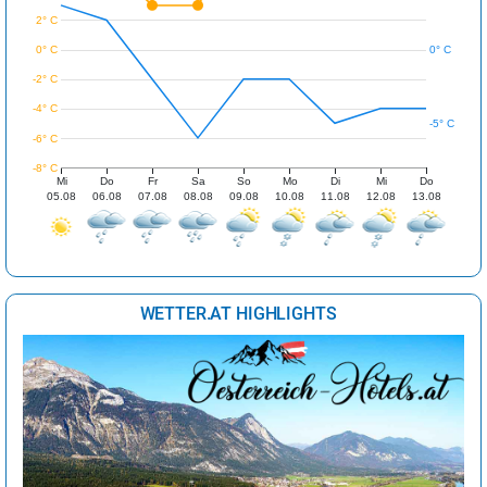
2° C
0° C
0° C
-2° C
-4° C
-5° C
-6° C
-8° C
Mi
Do
Fr
Sa
So
Mo
Di
Mi
Do
05.08
06.08
07.08
08.08
09.08
10.08
11.08
12.08
13.08
WETTER.AT HIGHLIGHTS