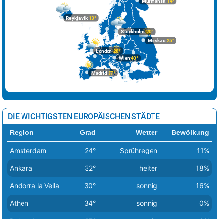
Murmansk
14°
Reykjavik
13°
Stockholm
20°
Moskau
25°
London
28°
Wien
40°
Madrid
37°
DIE WICHTIGSTEN EUROPÄISCHEN STÄDTE
Region
Grad
Wetter
Bewölkung
Amsterdam
24°
Sprühregen
11%
Ankara
32°
heiter
18%
Andorra la Vella
30°
sonnig
16%
Athen
34°
sonnig
0%