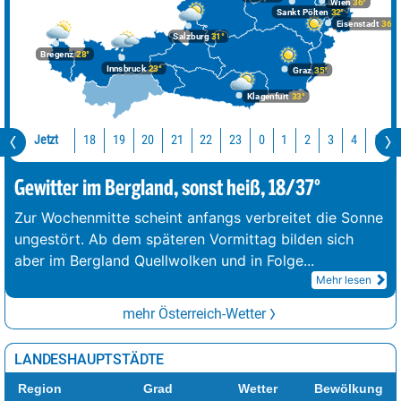
Wien
36°
Rax
79%
stark bewölkt
18°
8 km/h
Sankt Pölten
32°
Eisenstadt
36°
Salzburg
31°
Traunstein
85%
Regen
24°
2 km/h
Bregenz
28°
Innsbruck
23°
Graz
35°
Obertauern Gnadenalm
88%
stark bewölkt
23°
2 km/h
Klagenfurt
33°
Großer Priel
89%
Regenschauer
18°
11 km/h
Hoher Dachstein
95%
Regenschauer
12°
8 km/h
Jetzt
18
19
20
21
22
23
0
1
2
3
4
5
Gewitter im Bergland, sonst heiß, 18/37°
Zur Wochenmitte scheint anfangs verbreitet die Sonne
ungestört. Ab dem späteren Vormittag bilden sich
aber im Bergland Quellwolken und in Folge
...
Mehr lesen
mehr Österreich-Wetter
LANDESHAUPTSTÄDTE
Region
Grad
Wetter
Bewölkung