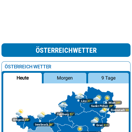
ÖSTERREICHWETTER
ÖSTERREICH WETTER
Morgen
9 Tage
Heute
Linz
27°
Wien
29°
Sankt Pölten
29°
Eisenstadt
30°
Salzburg
23°
Bregenz
28°
Innsbruck
20°
Graz
31°