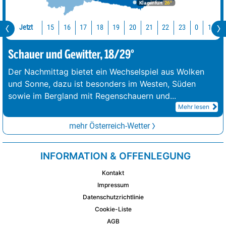
Klagenfurt
26°
Jetzt
15
16
17
18
19
20
21
22
23
0
1
2
Schauer und Gewitter, 18/29°
Der Nachmittag bietet ein Wechselspiel aus Wolken
und Sonne, dazu ist besonders im Westen, Süden
sowie im Bergland mit Regenschauern und
...
Mehr lesen
mehr Österreich-Wetter
INFORMATION & OFFENLEGUNG
Kontakt
Impressum
Datenschutzrichtlinie
Cookie-Liste
AGB