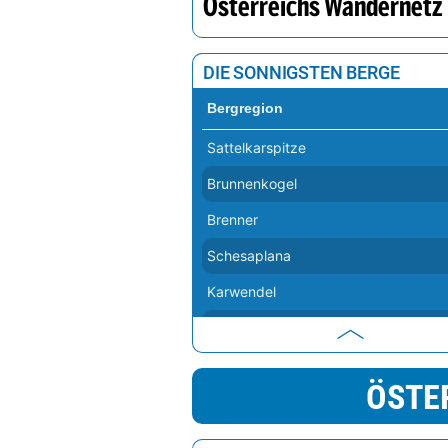
Österreichs Wandernetz
DIE SONNIGSTEN BERGE
Bergregion
Sattelkarspitze
Brunnenkogel
Brenner
Schesaplana
Karwendel
Hochficht
Hoher Dachstein
ÖSTE
Traunstein
Hochkar