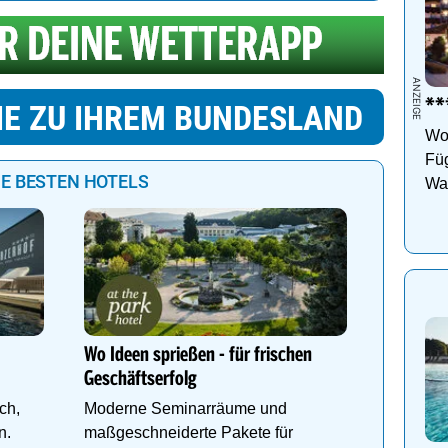
***
IE ZU IHREM BUNDESLAND
Woh
Füg
IE BESTEN HOTELS
Wan
Ho
Urlaub m
Waldfri
Hallenba
Wo Ideen sprießen - für frischen
Fitness,
Geschäftserfolg
Dachste
ch,
Moderne Seminarräume und
Wanderg
n.
maßgeschneiderte Pakete für