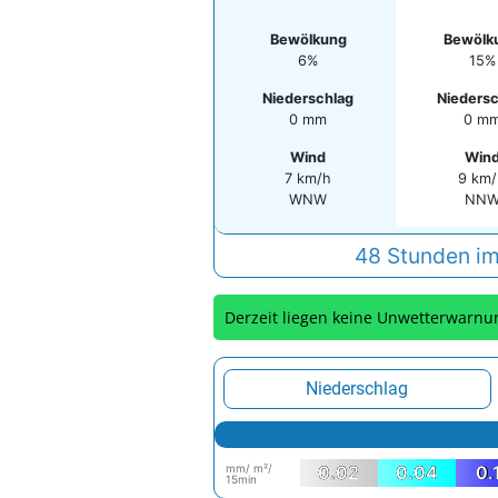
Bewölkung
Bewölk
6%
15%
Niederschlag
Niedersc
0 mm
0 m
Wind
Win
7 km/h
9 km
WNW
NN
48 Stunden im
Derzeit liegen keine Unwetterwarnu
Niederschlag
mm/ m²/
0.02
0.04
0.
15min