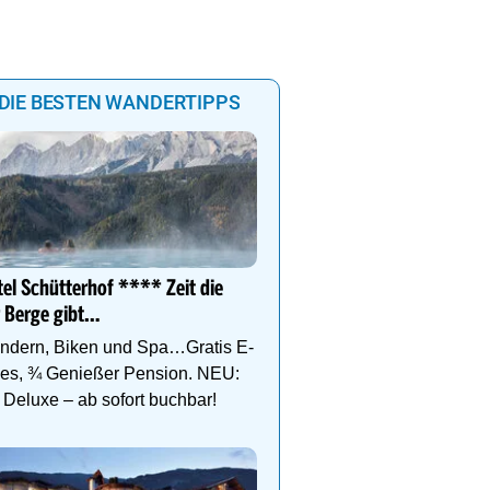
DIE BESTEN WANDERTIPPS
Ihr Traumurlaub für die 
Familie
el Schütterhof **** Zeit die
1000m² Wellnessbereich
 Berge gibt…
Etagen, Whirlpool auf de
Dachterrasse, 4 Them
ndern, Biken und Spa…Gratis E-
kes, ¾ Genießer Pension. NEU:
Deluxe – ab sofort buchbar!
Das Gut Raunerhof-Extr