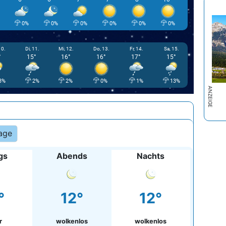
0%
0%
0%
0%
0%
0%
0%
10.
Di, 11.
Mi, 12.
Do, 13.
Fr, 14.
Sa, 15.
°
15°
16°
16°
17°
15°
3%
2%
2%
0%
1%
13%
age
gs
Abends
Nachts
°
12°
12°
r
wolkenlos
wolkenlos