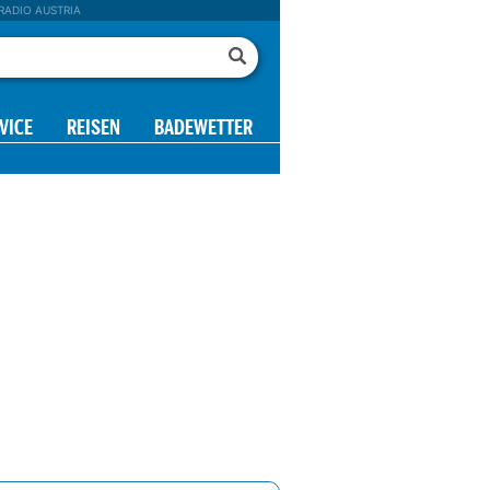
RADIO AUSTRIA
VICE
REISEN
BADEWETTER
0 h
11 h
12 h
13 h
14 h
15 h
16 h
17 h
2°
12°
13°
14°
14°
14°
13°
13°