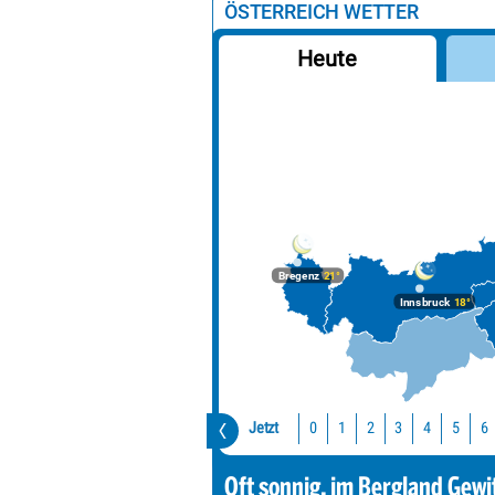
ÖSTERREICH WETTER
Obertauern Gnadenalm
Heute
Großglockner
Präbichl
Ötscher
Großer Priel
Turracher Höhe
Schneeberg
Bregenz
21°
Rax
Innsbruck
18°
Jetzt
0
1
2
3
4
5
6
Oft sonnig, im Bergland Gewi