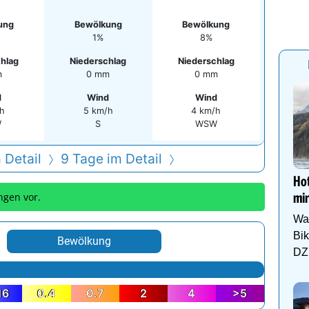
ung
Bewölkung
Bewölkung
1%
8%
hlag
Niederschlag
Niederschlag
m
0 mm
0 mm
d
Wind
Wind
/h
5 km/h
4 km/h
W
S
WSW
 Detail
9 Tage im Detail
Hot
ngen vor.
mir
Wa
Bi
Bewölkung
DZ 
16
0.4
0.7
2
4
>5