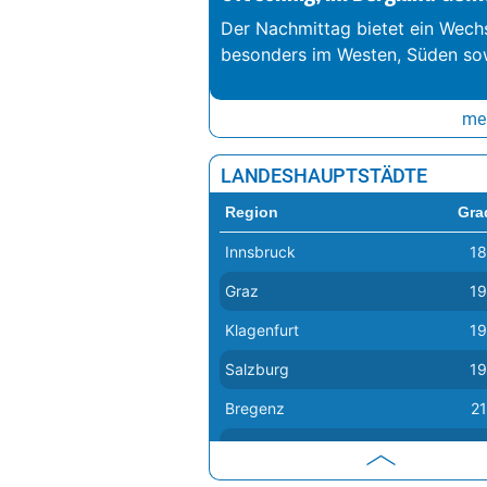
Der Nachmittag bietet ein Wechs
besonders im Westen, Süden so
meh
LANDESHAUPTSTÄDTE
Region
Gra
Innsbruck
18
Graz
19
Klagenfurt
19
Salzburg
19
Bregenz
21
Eisenstadt
23
Sankt Pölten
23