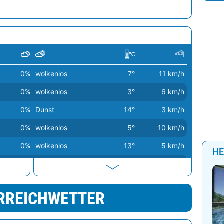
0%
wolkenlos
7°
11 km/h
0%
wolkenlos
3°
6 km/h
0%
Dunst
14°
3 km/h
0%
wolkenlos
5°
10 km/h
0%
wolkenlos
13°
5 km/h
HE
66%
wolkig
15°
19 km/h
81%
leichter Regen
2°
4 km/h
RREICHWETTER
90%
Sprühregen
12°
5 km/h
91%
Regenschauer
11°
8 km/h