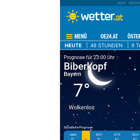
OE24
OE24 V
MENÜ
OE24.AT
ÖSTE
HEUTE
48 STUNDEN
9 T
Prognose für 23:00 Uhr
Biberkopf
Bayern
7°
Wolkenlos
Stündliche Prognose
Jetzt
00 h
01 h
02 h
7°
7°
6°
6°