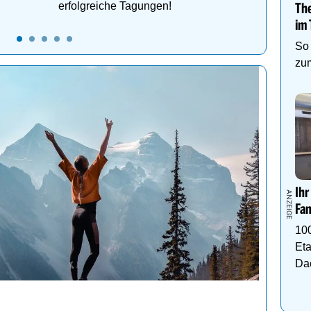
erfolgreiche Tagungen!
Th
im 
So 
zum
Ihr
Fam
10
Eta
Da