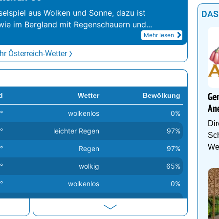
elspiel aus Wolken und Sonne, dazu ist
DAS
wie im Bergland mit Regenschauern und
...
Mehr lesen
r Österreich-Wetter
d
Wetter
Bewölkung
Gen
An
°
wolkenlos
0%
Dir
°
leichter Regen
97%
Sch
We
°
Regen
97%
°
wolkig
65%
°
wolkenlos
0%
°
bedeckt
97%
°
stark bewölkt
91%