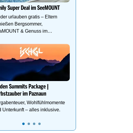
mily Super Deal im SeeMOUNT
Design, Wohlfühlatmos
Natur. Wellness, Outdoo
der urlauben gratis – Eltern
Genießerfrühstück und 
nießen Bergsommer,
aMOUNT & Genuss im
znaun.
Goldener Herbst am Hoc
Wellness & Wandergenu
Infinitypool, goldene 
und Genusspension. Jet
lden Summits Package |
Herbsturlaub sichern.
rbstzauber im Paznaun
rgabenteuer, Wohlfühlmomente
 Unterkunft – alles inklusive.
21
22