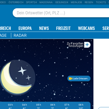
IDEO
ÖSTERREICH
SPORT24
MADONNA
GESUND24
MEINJOB
REISEN
TICKETS
RREICH
EUROPA
NEWS
FREIZEIT
WEBCAMS
SER
AGE
RADAR
+
Zu Favoriten
hinzufügen
Lade Ortscam..
03 h
04 h
05 h
06 h
07 h
08 h
09 h
1
6°
6°
7°
7°
8°
10°
11°
1