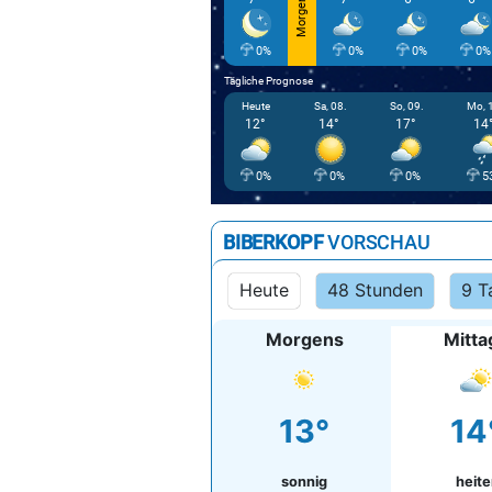
Morgen
0%
0%
0%
0%
Tägliche Prognose
Heute
Sa, 08.
So, 09.
Mo, 
12°
14°
17°
14
0%
0%
0%
5
BIBERKOPF
VORSCHAU
Heute
48 Stunden
9 T
Morgens
Mitta
13°
14
sonnig
heite