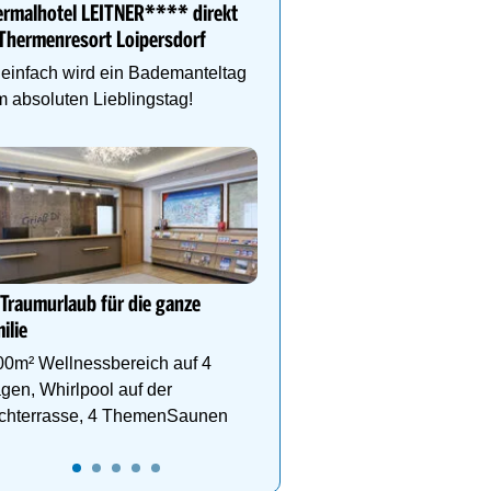
ermalhotel LEITNER**** direkt
Hallenbad, Infinitypool,
Thermenresort Loipersdorf
Fitness, Kulinarik, inkl.
- Dachstein Sommercard
einfach wird ein Bademanteltag
Wandergebiet.
 absoluten Lieblingstag!
Alpin Life Resort Lürzer
4* Superior Premium Sp
Salzburger Land. Naturb
Eventsauna, Gourmet u
 Traumurlaub für die ganze
ilie
00m² Wellnessbereich auf 4
gen, Whirlpool auf der
chterrasse, 4 ThemenSaunen