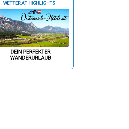
WETTER.AT HIGHLIGHTS
0%
0%
0%
0%
0%
0%
0%
0%
DEIN PERFEKTER
WANDERURLAUB