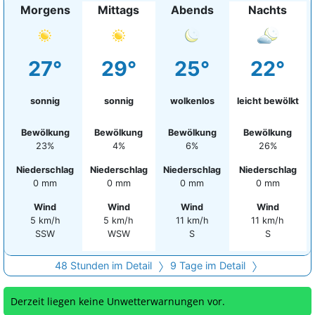
Morgens
Mittags
Abends
Nachts
27°
29°
25°
22°
sonnig
sonnig
wolkenlos
leicht bewölkt
Bewölkung
Bewölkung
Bewölkung
Bewölkung
23%
4%
6%
26%
Niederschlag
Niederschlag
Niederschlag
Niederschlag
0 mm
0 mm
0 mm
0 mm
Wind
Wind
Wind
Wind
5 km/h
5 km/h
11 km/h
11 km/h
SSW
WSW
S
S
48 Stunden im Detail
9 Tage im Detail
Derzeit liegen keine Unwetterwarnungen vor.