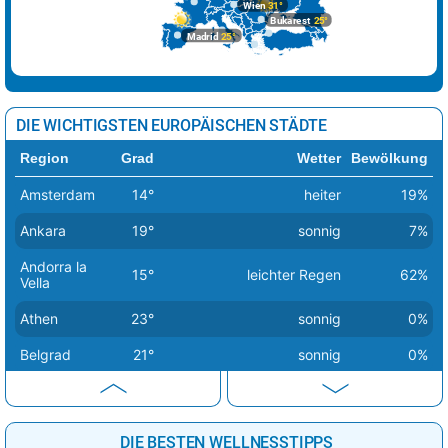
Wien
31°
Bukarest
25°
Madrid
25°
DIE WICHTIGSTEN EUROPÄISCHEN STÄDTE
Region
Grad
Wetter
Bewölkung
Amsterdam
14°
heiter
19%
Ankara
19°
sonnig
7%
Andorra la
15°
leichter Regen
62%
Vella
Athen
23°
sonnig
0%
Belgrad
21°
sonnig
0%
Berlin
14°
sonnig
1%
Bern
20°
sonnig
2%
DIE BESTEN WELLNESSTIPPS