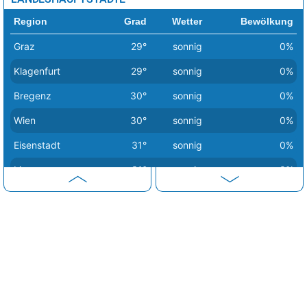
Region
Grad
Wetter
Bewölkung
Graz
29°
sonnig
0%
Klagenfurt
29°
sonnig
0%
Bregenz
30°
sonnig
0%
Wien
30°
sonnig
0%
Eisenstadt
31°
sonnig
0%
Linz
31°
sonnig
0%
Salzburg
31°
sonnig
0%
Sankt Pölten
31°
sonnig
0%
Innsbruck
32°
heiter
25%