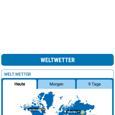
Madrid
25°
sonnig
3%
leichte Schnee /
Minsk
7°
69%
Regenschauer
Moskau
9°
Regen
100%
Nikosia
24°
heiter
22%
Oslo
10°
wolkig
38%
WELTWETTER
Paris
22°
sonnig
8%
Podgorica
27°
sonnig
10%
WELT WETTER
Prag
14°
heiter
12%
Morgen
9 Tage
Heute
Reykjavik
9°
leichte Regenschauer
82%
Riga
6°
leichte Schneeschauer
19%
Rom
19°
sonnig
1%
Anchorage
7°
Moskau
9°
Sarajevo
22°
sonnig
0%