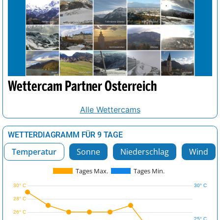
Wettercam Partner Österreich
Alle Wettercams
WETTERDIAGRAMM FÜR 9 TAGE
Temperatur
Sonne
Niederschlag
Wind
Tages Max.
Tages Min.
30° C
30° C
28° C
26° C
25° C