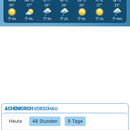
Heute
Mo, 10.
Di, 11.
Mi, 12.
Do, 13.
Fr, 14.
Sa, 15.
29°
27°
26°
26°
26°
27°
23°
0%
0%
3%
2%
0%
2%
49%
ACHENKIRCH
VORSCHAU
Heute
48 Stunden
9 Tage