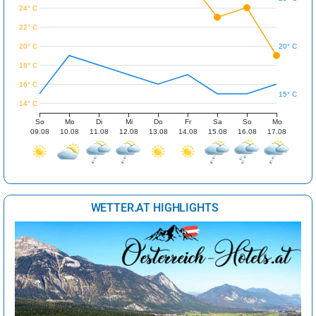
24° C
22° C
20° C
20° C
18° C
16° C
15° C
14° C
So
Mo
Di
Mi
Do
Fr
Sa
So
Mo
09.08
10.08
11.08
12.08
13.08
14.08
15.08
16.08
17.08
WETTER.AT HIGHLIGHTS