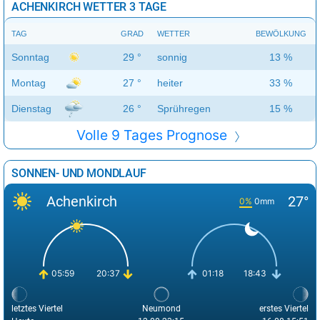
ACHENKIRCH WETTER 3 TAGE
TAG
GRAD
WETTER
BEWÖLKUNG
Sonntag
29 °
sonnig
13 %
Montag
27 °
heiter
33 %
Dienstag
26 °
Sprühregen
15 %
Volle 9 Tages Prognose
SONNEN- UND MONDLAUF
Achenkirch
27°
0%
0mm
05:59
20:37
01:18
18:43
letztes Viertel
Neumond
erstes Viertel