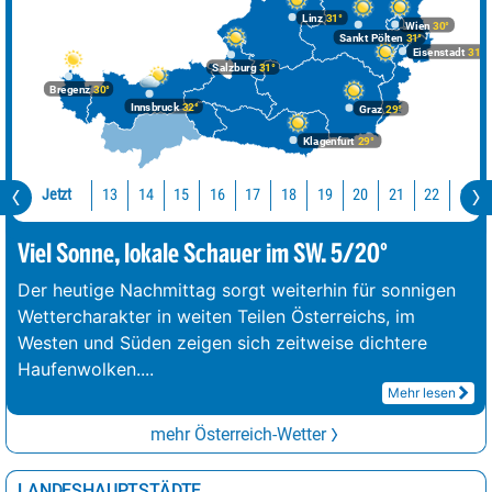
Linz
31°
Wien
30°
Sankt Pölten
31°
Eisenstadt
31°
Salzburg
31°
Bregenz
30°
Innsbruck
32°
Graz
29°
Klagenfurt
29°
Jetzt
13
14
15
16
17
18
19
20
21
22
23
Viel Sonne, lokale Schauer im SW. 5/20°
Der heutige Nachmittag sorgt weiterhin für sonnigen
Wettercharakter in weiten Teilen Österreichs, im
Westen und Süden zeigen sich zeitweise dichtere
Haufenwolken.
...
Mehr lesen
mehr Österreich-Wetter
LANDESHAUPTSTÄDTE