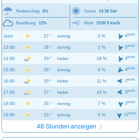
Niederschlag
0%
Sonne
14:38 Std
Bewölkung
13%
Wind
SSW 9 km/h
km/h
6
Jetzt
27 °
sonnig
0 %
km/h
5
13:00
28 °
sonnig
2 %
km/h
4
14:00
29 °
heiter
18 %
km/h
4
15:00
29 °
sonnig
6 %
km/h
2
16:00
29 °
heiter
11 %
km/h
3
17:00
27 °
heiter
10 %
km/h
3
18:00
25 °
sonnig
7 %
km/h
11
19:00
23 °
sonnig
5 %
48 Stunden anzeigen