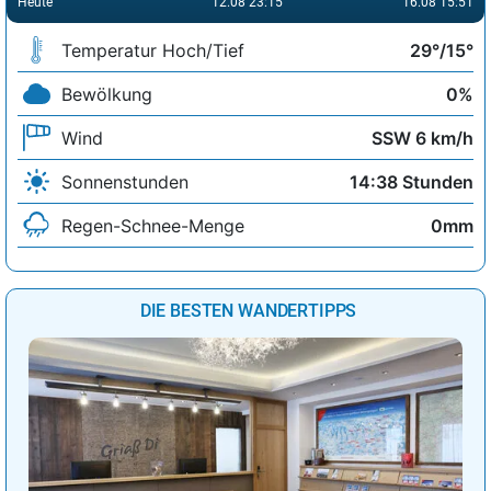
Heute
12.08 23:15
16.08 15:51
Temperatur Hoch/Tief
29°/15°
Bewölkung
0%
Wind
SSW 6 km/h
Sonnenstunden
14:38 Stunden
Regen-Schnee-Menge
0mm
DIE BESTEN WANDERTIPPS