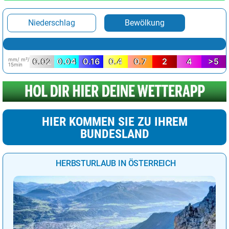
Niederschlag
Bewölkung
mm/ m²/
0.02
0.04
0.16
0.4
0.7
2
4
>5
15min
HIER KOMMEN SIE ZU IHREM
BUNDESLAND
HERBSTURLAUB IN ÖSTERREICH