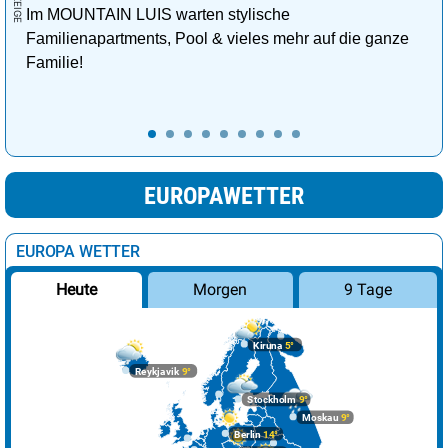
Im MOUNTAIN LUIS warten stylische
Familienapartments, Pool & vieles mehr auf die ganze
Familie!
EUROPAWETTER
EUROPA WETTER
Morgen
9 Tage
Heute
Kiruna
5°
Reykjavik
9°
Stockholm
9°
Moskau
9°
Berlin
14°