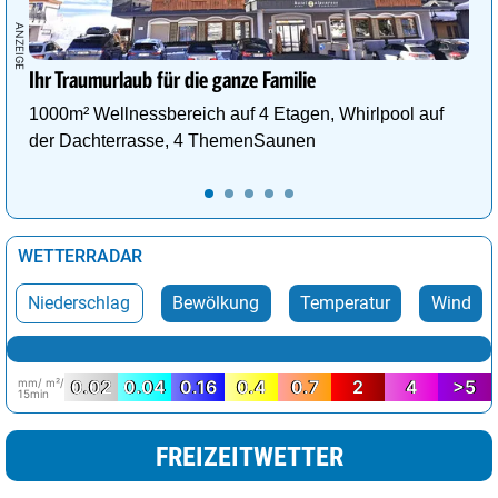
Ihr Traumurlaub für die ganze Familie
1000m² Wellnessbereich auf 4 Etagen, Whirlpool auf
der Dachterrasse, 4 ThemenSaunen
WETTERRADAR
Niederschlag
Bewölkung
Temperatur
Wind
mm/ m²/
0.02
0.04
0.16
0.4
0.7
2
4
>5
15min
FREIZEITWETTER